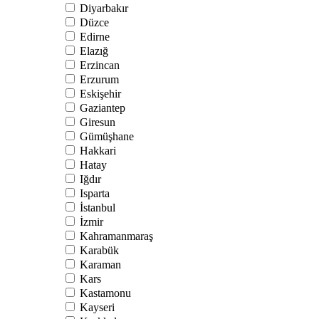
Diyarbakır
Düzce
Edirne
Elazığ
Erzincan
Erzurum
Eskişehir
Gaziantep
Giresun
Gümüşhane
Hakkari
Hatay
Iğdır
Isparta
İstanbul
İzmir
Kahramanmaraş
Karabük
Karaman
Kars
Kastamonu
Kayseri