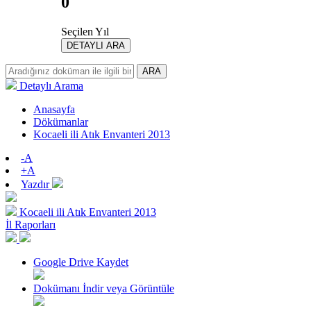
0
Seçilen Yıl
DETAYLI ARA
ARA
Detaylı Arama
Anasayfa
Dökümanlar
Kocaeli ili Atık Envanteri 2013
-A
+A
Yazdır
Kocaeli ili Atık Envanteri 2013
İl Raporları
Google Drive Kaydet
Dokümanı İndir veya Görüntüle