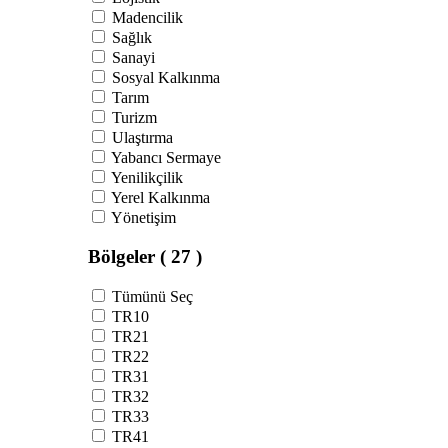
Madencilik
Sağlık
Sanayi
Sosyal Kalkınma
Tarım
Turizm
Ulaştırma
Yabancı Sermaye
Yenilikçilik
Yerel Kalkınma
Yönetişim
Bölgeler
( 27 )
Tümünü Seç
TR10
TR21
TR22
TR31
TR32
TR33
TR41