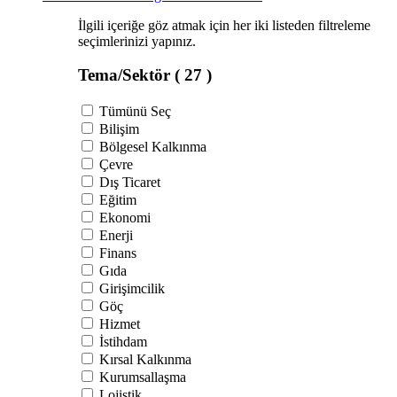
İlgili içeriğe göz atmak için her iki listeden filtreleme
seçimlerinizi yapınız.
Tema/Sektör
( 27 )
Tümünü Seç
Bilişim
Bölgesel Kalkınma
Çevre
Dış Ticaret
Eğitim
Ekonomi
Enerji
Finans
Gıda
Girişimcilik
Göç
Hizmet
İstihdam
Kırsal Kalkınma
Kurumsallaşma
Lojistik