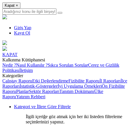
Kapat
×
Giriş Yap
Kayıt Ol
KAPAT
Kalkınma Kütüphanesi
Nedir ?
Nasıl Kullanılır ?
Sıkça Sorulan Sorular
Çerez ve Gizlilik
Politikası
İletişim
Kategoriler
Çalıştay Raporu
Etki Değerlendirme
Fizibilite Raporu
İl Raporları
İlçe
Raporları
İstatistik-Göstergeler
İyi Uygulama Örnekleri
Ön Fizibilite
Raporu
Planlar
Sektör Raporları
Tanıtım Dokümanı
Ülke
Raporu
Yatırım Rehberi
Kategori ve İllere Göre Filtrele
İlgili içeriğe göz atmak için her iki listeden filtreleme
seçimlerinizi yapınız.