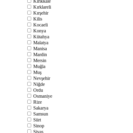
Kırıkkale
Kırklareli
Kırşehir
Kilis
Kocaeli
Konya
Kütahya
Malatya
Manisa
Mardin
Mersin
Muğla
Muş
Nevşehir
Niğde
Ordu
Osmaniye
Rize
Sakarya
Samsun
Siirt
Sinop
Sivas