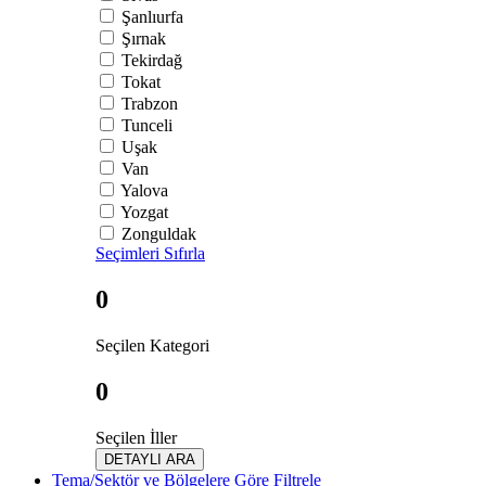
Şanlıurfa
Şırnak
Tekirdağ
Tokat
Trabzon
Tunceli
Uşak
Van
Yalova
Yozgat
Zonguldak
Seçimleri Sıfırla
0
Seçilen Kategori
0
Seçilen İller
DETAYLI ARA
Tema/Sektör ve Bölgelere Göre Filtrele