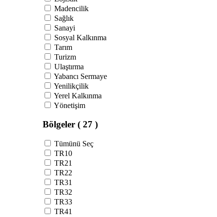
Madencilik
Sağlık
Sanayi
Sosyal Kalkınma
Tarım
Turizm
Ulaştırma
Yabancı Sermaye
Yenilikçilik
Yerel Kalkınma
Yönetişim
Bölgeler
( 27 )
Tümünü Seç
TR10
TR21
TR22
TR31
TR32
TR33
TR41