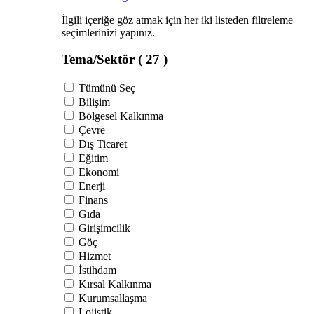
İlgili içeriğe göz atmak için her iki listeden filtreleme
seçimlerinizi yapınız.
Tema/Sektör
( 27 )
Tümünü Seç
Bilişim
Bölgesel Kalkınma
Çevre
Dış Ticaret
Eğitim
Ekonomi
Enerji
Finans
Gıda
Girişimcilik
Göç
Hizmet
İstihdam
Kırsal Kalkınma
Kurumsallaşma
Lojistik