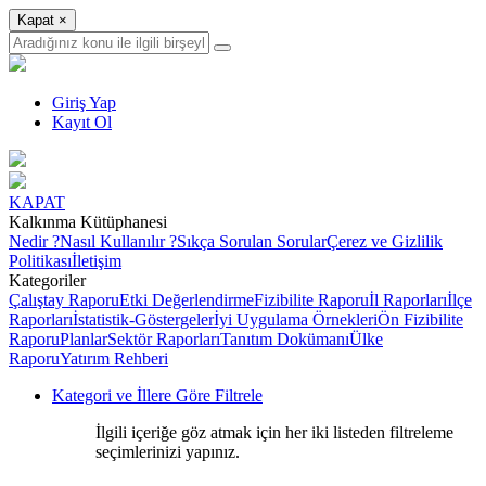
Kapat
×
Giriş Yap
Kayıt Ol
KAPAT
Kalkınma Kütüphanesi
Nedir ?
Nasıl Kullanılır ?
Sıkça Sorulan Sorular
Çerez ve Gizlilik
Politikası
İletişim
Kategoriler
Çalıştay Raporu
Etki Değerlendirme
Fizibilite Raporu
İl Raporları
İlçe
Raporları
İstatistik-Göstergeler
İyi Uygulama Örnekleri
Ön Fizibilite
Raporu
Planlar
Sektör Raporları
Tanıtım Dokümanı
Ülke
Raporu
Yatırım Rehberi
Kategori ve İllere Göre Filtrele
İlgili içeriğe göz atmak için her iki listeden filtreleme
seçimlerinizi yapınız.