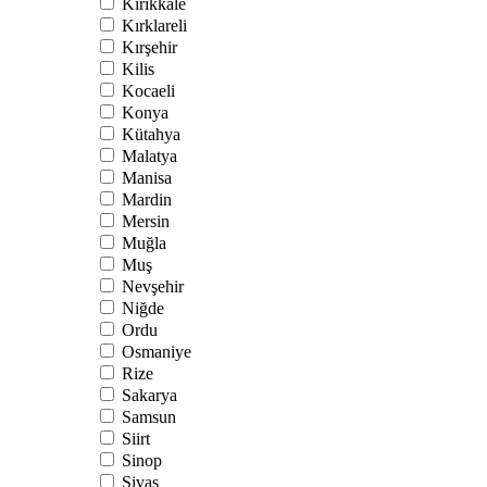
Kırıkkale
Kırklareli
Kırşehir
Kilis
Kocaeli
Konya
Kütahya
Malatya
Manisa
Mardin
Mersin
Muğla
Muş
Nevşehir
Niğde
Ordu
Osmaniye
Rize
Sakarya
Samsun
Siirt
Sinop
Sivas