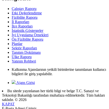
Çalıştay Raporu
Etki Değerlendirme
Fizibilite Raporu
İl Raporları
İlçe Raporları
İstatistik-Göstergeler
İyi Uygulama Örnekleri
Ön Fizibilite Raporu
Planlar
Sektör Raporları
Tanıtım Dokümanı
Ülke Raporu
Yatırım Rehberi
Kalkınma Ajanslarının yetkili birimlerine tanımlanan kullanıcı
bilgileri ile giriş yapılabilir.
Ajans Girişi
Bu sitede yayınlanan her türlü bilgi ve belge T.C. Sanayi ve
Teknoloji Bakanlığı tarafından muhafaza edilmektedir. Tüm hakları
saklıdır. © 2026
KAPAT
E-Posta Adresi Giriniz