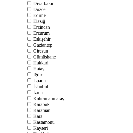
Diyarbakır
Düzce
Edirne
Elazığ
Erzincan
Erzurum
Eskişehir
Gaziantep
Giresun
Gümüşhane
Hakkari
Hatay
Iğdır
Isparta
İstanbul
İzmir
Kahramanmaraş
Karabük
Karaman
Kars
Kastamonu
Kayseri