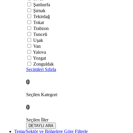
Şanlıurfa
Şırnak
Tekirdağ
Tokat
Trabzon
Tunceli
Uşak
Van
Yalova
Yozgat
Zonguldak
Seçimleri Sıfırla
0
Seçilen Kategori
0
Seçilen İller
DETAYLI ARA
Tema/Sektör ve Bölgelere Göre Filtrele