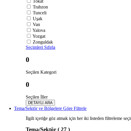
Tokat
Trabzon
Tunceli
Uşak
Van
Yalova
Yozgat
Zonguldak
Seçimleri Sıfırla
0
Seçilen Kategori
0
Seçilen İller
DETAYLI ARA
Tema/Sektör ve Bölgelere Göre Filtrele
İlgili içeriğe göz atmak için her iki listeden filtreleme seç
Tema/Sektör
( 27 )