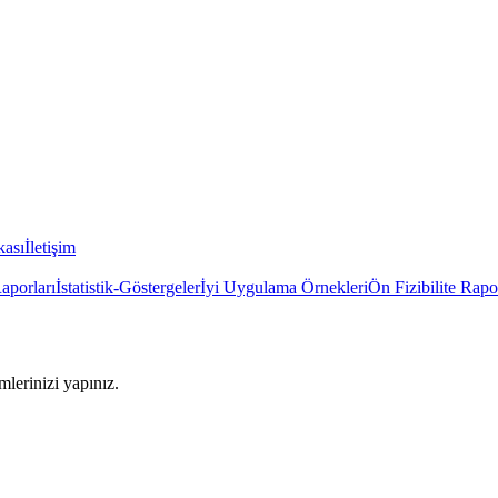
kası
İletişim
Raporları
İstatistik-Göstergeler
İyi Uygulama Örnekleri
Ön Fizibilite Rapo
imlerinizi yapınız.