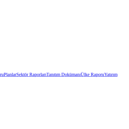
ru
Planlar
Sektör Raporları
Tanıtım Dokümanı
Ülke Raporu
Yatırım