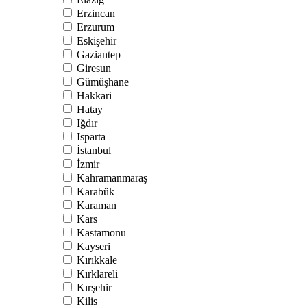
Erzincan
Erzurum
Eskişehir
Gaziantep
Giresun
Gümüşhane
Hakkari
Hatay
Iğdır
Isparta
İstanbul
İzmir
Kahramanmaraş
Karabük
Karaman
Kars
Kastamonu
Kayseri
Kırıkkale
Kırklareli
Kırşehir
Kilis