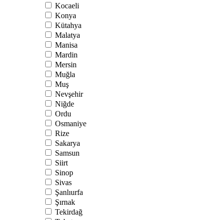
Kocaeli
Konya
Kütahya
Malatya
Manisa
Mardin
Mersin
Muğla
Muş
Nevşehir
Niğde
Ordu
Osmaniye
Rize
Sakarya
Samsun
Siirt
Sinop
Sivas
Şanlıurfa
Şırnak
Tekirdağ