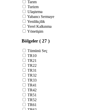
Tarım
Turizm
Ulaştırma
Yabancı Sermaye
Yenilikçilik
Yerel Kalkınma
Yönetişim
Bölgeler
( 27 )
Tümünü Seç
TR10
TR21
TR22
TR31
TR32
TR33
TR41
TR42
TR51
TR52
TR61
TR62