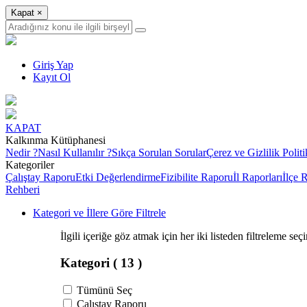
Kapat
×
Giriş Yap
Kayıt Ol
KAPAT
Kalkınma Kütüphanesi
Nedir ?
Nasıl Kullanılır ?
Sıkça Sorulan Sorular
Çerez ve Gizlilik Politi
Kategoriler
Çalıştay Raporu
Etki Değerlendirme
Fizibilite Raporu
İl Raporları
İlçe 
Rehberi
Kategori ve İllere Göre Filtrele
İlgili içeriğe göz atmak için her iki listeden filtreleme seç
Kategori
( 13 )
Tümünü Seç
Çalıştay Raporu