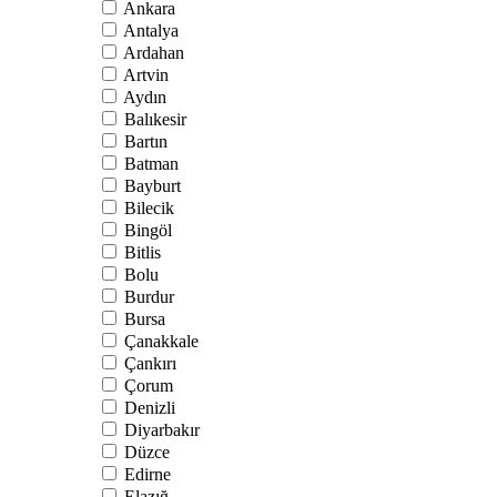
Ankara
Antalya
Ardahan
Artvin
Aydın
Balıkesir
Bartın
Batman
Bayburt
Bilecik
Bingöl
Bitlis
Bolu
Burdur
Bursa
Çanakkale
Çankırı
Çorum
Denizli
Diyarbakır
Düzce
Edirne
Elazığ