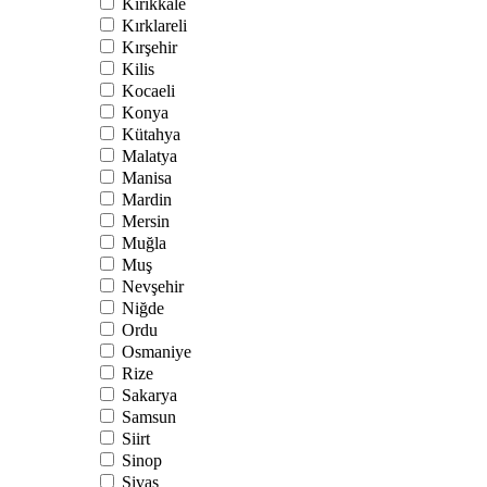
Kırıkkale
Kırklareli
Kırşehir
Kilis
Kocaeli
Konya
Kütahya
Malatya
Manisa
Mardin
Mersin
Muğla
Muş
Nevşehir
Niğde
Ordu
Osmaniye
Rize
Sakarya
Samsun
Siirt
Sinop
Sivas