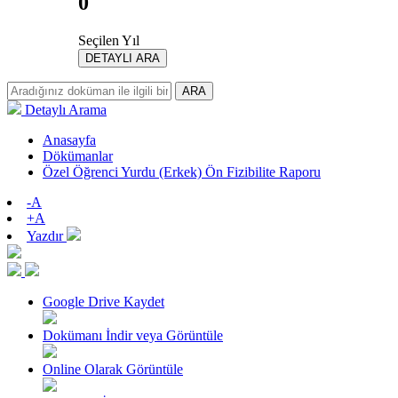
0
Seçilen Yıl
DETAYLI ARA
ARA
Detaylı Arama
Anasayfa
Dökümanlar
Özel Öğrenci Yurdu (Erkek) Ön Fizibilite Raporu
-A
+A
Yazdır
Google Drive Kaydet
Dokümanı İndir veya Görüntüle
Online Olarak Görüntüle