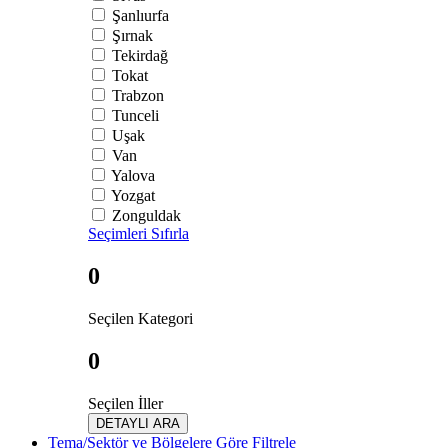
Şanlıurfa
Şırnak
Tekirdağ
Tokat
Trabzon
Tunceli
Uşak
Van
Yalova
Yozgat
Zonguldak
Seçimleri Sıfırla
0
Seçilen Kategori
0
Seçilen İller
DETAYLI ARA
Tema/Sektör ve Bölgelere Göre Filtrele