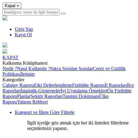
Kapat
×
Giriş Yap
Kayıt Ol
KAPAT
Kalkınma Kütüphanesi
Nedir ?
Nasıl Kullanılır ?
Sıkça Sorulan Sorular
Çerez ve Gizlilik
Politikası
İletişim
Kategoriler
Çalıştay Raporu
Etki Değerlendirme
Fizibilite Raporu
İl Raporları
İlçe
Raporları
İstatistik-Göstergeler
İyi Uygulama Örnekleri
Ön Fizibilite
Raporu
Planlar
Sektör Raporları
Tanıtım Dokümanı
Ülke
Raporu
Yatırım Rehberi
Kategori ve İllere Göre Filtrele
İlgili içeriğe göz atmak için her iki listeden filtreleme
seçimlerinizi yapınız.