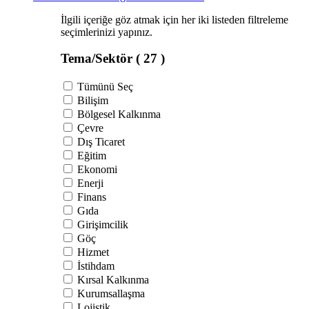
İlgili içeriğe göz atmak için her iki listeden filtreleme
seçimlerinizi yapınız.
Tema/Sektör
( 27 )
Tümünü Seç
Bilişim
Bölgesel Kalkınma
Çevre
Dış Ticaret
Eğitim
Ekonomi
Enerji
Finans
Gıda
Girişimcilik
Göç
Hizmet
İstihdam
Kırsal Kalkınma
Kurumsallaşma
Lojistik