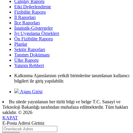
Çalıştay Raporu
Etki Değerlendirme
Fizibilite Raporu
İl Raporları
İlçe Raporları
İstatistik-Göstergeler
İyi Uygulama Örnekleri
Ön Fizibilite Raporu
Planlar
Sektör Raporları
Tanıtım Dokümanı
Ülke Raporu
Yatırım Rehberi
Kalkınma Ajanslarının yetkili birimlerine tanımlanan kullanıcı
bilgileri ile giriş yapılabilir.
Ajans Girişi
Bu sitede yayınlanan her türlü bilgi ve belge T.C. Sanayi ve
Teknoloji Bakanlığı tarafından muhafaza edilmektedir. Tüm hakları
saklıdır. © 2026
KAPAT
E-Posta Adresi Giriniz