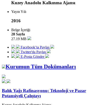
Kuzey Anadolu Kalkınma Ajansı
Yayın Yılı
2016
Belge İçeriği
28 Sayfa
27.19 MB
Facebook’ta Paylaş
Twitter'da Paylaş
E-Posta Gönder
Kurumun Tüm Dokümanları
Balık Yağı Rafinasyonu; Teknoloji ve Pazar
Potansiyeli Çalıştayı
Kuzey Anadolu Kalkınma Ajansı