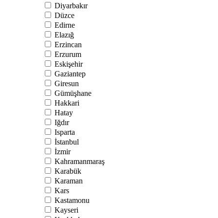
Diyarbakır
Düzce
Edirne
Elazığ
Erzincan
Erzurum
Eskişehir
Gaziantep
Giresun
Gümüşhane
Hakkari
Hatay
Iğdır
Isparta
İstanbul
İzmir
Kahramanmaraş
Karabük
Karaman
Kars
Kastamonu
Kayseri