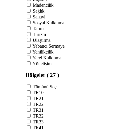
Madencilik
Sağlık
Sanayi
Sosyal Kalkınma
Tarım
Turizm
Ulaştırma
Yabancı Sermaye
Yenilikçilik
Yerel Kalkınma
Yönetişim
Bölgeler
( 27 )
Tümünü Seç
TR10
TR21
TR22
TR31
TR32
TR33
TR41