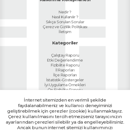
Nedir ?
Nasıl Kullanılır ?
Sıkça Sorulan Sorular
Çerez ve Gizlilik Politikası
İletişim
Kategoriler
Çalıştay Raporu
Etki Değerlendirme
Fizibilite Raporu
İl Raporları
İlçe Raporları
İstatistik-Göstergeler
İyi Uygulama Örnekleri
Ön Fizibilite Raporu
Planlar
İnternet sitemizden en verimli şekilde
Sektör Raporları
Tanıtım Dokümanı
faydalanabilmeniz ve kullanıcı deneyiminizi
Ülke Raporu
geliştirebilmek için çerezler (cookie) kullanmaktayız.
Yatırım Rehberi
Çerez kullanılmasını tercih etmezseniz tarayıcınızın
ayarlarından çerezleri silebilir ya da engelleyebilirsiniz.
Ancak bunun internet sitemizi kullanımınızı
Kalkınma Ajanslarının yetkili