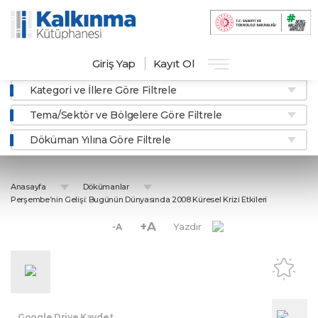
Giriş Yap
Kayıt Ol
Kategori ve İllere Göre Filtrele
Tema/Sektör ve Bölgelere Göre Filtrele
Döküman Yılına Göre Filtrele
Anasayfa
Dökümanlar
Perşembe’nin Gelişi: Bugünün Dünyasında 2008 Küresel Krizi Etkileri
+A
Yazdır
-A
Google Drive Kaydet