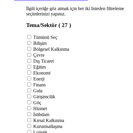
İlgili içeriğe göz atmak için her iki listeden filtreleme
seçimlerinizi yapınız.
Tema/Sektör
( 27 )
Tümünü Seç
Bilişim
Bölgesel Kalkınma
Çevre
Dış Ticaret
Eğitim
Ekonomi
Enerji
Finans
Gıda
Girişimcilik
Göç
Hizmet
İstihdam
Kırsal Kalkınma
Kurumsallaşma
Lojistik