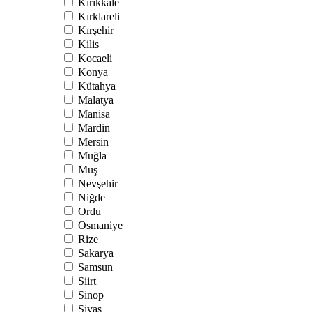
Kırıkkale
Kırklareli
Kırşehir
Kilis
Kocaeli
Konya
Kütahya
Malatya
Manisa
Mardin
Mersin
Muğla
Muş
Nevşehir
Niğde
Ordu
Osmaniye
Rize
Sakarya
Samsun
Siirt
Sinop
Sivas