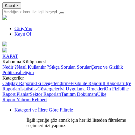
Kapat
×
Giriş Yap
Kayıt Ol
KAPAT
Kalkınma Kütüphanesi
Nedir ?
Nasıl Kullanılır ?
Sıkça Sorulan Sorular
Çerez ve Gizlilik
Politikası
İletişim
Kategoriler
Çalıştay Raporu
Etki Değerlendirme
Fizibilite Raporu
İl Raporları
İlçe
Raporları
İstatistik-Göstergeler
İyi Uygulama Örnekleri
Ön Fizibilite
Raporu
Planlar
Sektör Raporları
Tanıtım Dokümanı
Ülke
Raporu
Yatırım Rehberi
Kategori ve İllere Göre Filtrele
İlgili içeriğe göz atmak için her iki listeden filtreleme
seçimlerinizi yapınız.