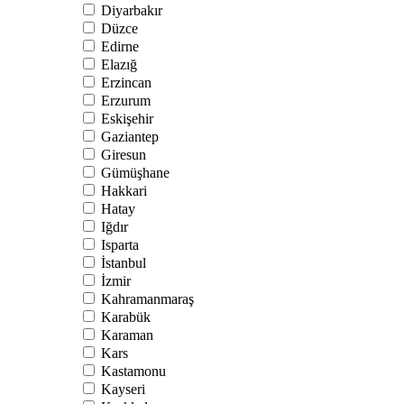
Diyarbakır
Düzce
Edirne
Elazığ
Erzincan
Erzurum
Eskişehir
Gaziantep
Giresun
Gümüşhane
Hakkari
Hatay
Iğdır
Isparta
İstanbul
İzmir
Kahramanmaraş
Karabük
Karaman
Kars
Kastamonu
Kayseri