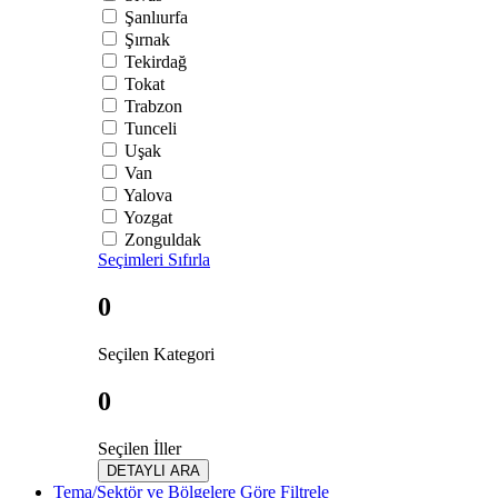
Şanlıurfa
Şırnak
Tekirdağ
Tokat
Trabzon
Tunceli
Uşak
Van
Yalova
Yozgat
Zonguldak
Seçimleri Sıfırla
0
Seçilen Kategori
0
Seçilen İller
DETAYLI ARA
Tema/Sektör ve Bölgelere Göre Filtrele