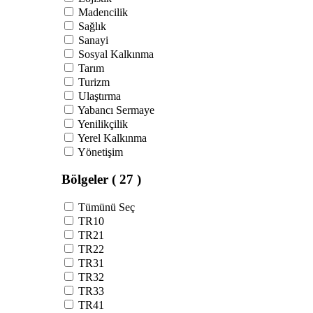
Madencilik
Sağlık
Sanayi
Sosyal Kalkınma
Tarım
Turizm
Ulaştırma
Yabancı Sermaye
Yenilikçilik
Yerel Kalkınma
Yönetişim
Bölgeler
( 27 )
Tümünü Seç
TR10
TR21
TR22
TR31
TR32
TR33
TR41