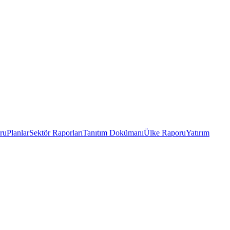
ru
Planlar
Sektör Raporları
Tanıtım Dokümanı
Ülke Raporu
Yatırım