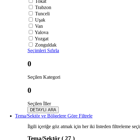
Tokat
Trabzon
Tunceli
Uşak
Van
Yalova
Yozgat
Zonguldak
Seçimleri Sıfırla
0
Seçilen Kategori
0
Seçilen İller
DETAYLI ARA
Tema/Sektör ve Bölgelere Göre Filtrele
İlgili içeriğe göz atmak için her iki listeden filtreleme seç
Tema/Sektör
( 27 )