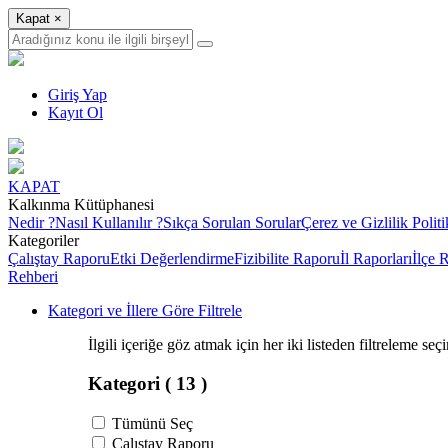
Kapat
×
Giriş Yap
Kayıt Ol
KAPAT
Kalkınma Kütüphanesi
Nedir ?
Nasıl Kullanılır ?
Sıkça Sorulan Sorular
Çerez ve Gizlilik Politi
Kategoriler
Çalıştay Raporu
Etki Değerlendirme
Fizibilite Raporu
İl Raporları
İlçe 
Rehberi
Kategori ve İllere Göre Filtrele
İlgili içeriğe göz atmak için her iki listeden filtreleme seç
Kategori
( 13 )
Tümünü Seç
Çalıştay Raporu