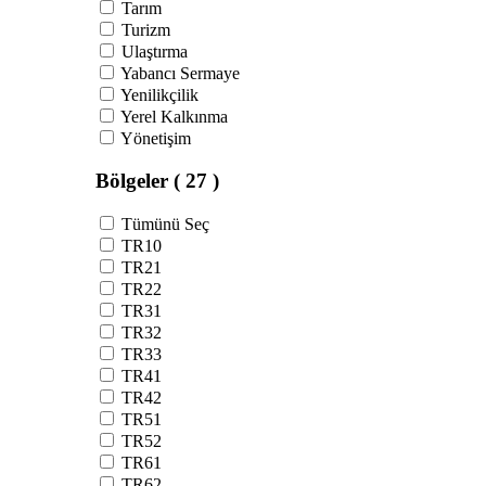
Tarım
Turizm
Ulaştırma
Yabancı Sermaye
Yenilikçilik
Yerel Kalkınma
Yönetişim
Bölgeler
( 27 )
Tümünü Seç
TR10
TR21
TR22
TR31
TR32
TR33
TR41
TR42
TR51
TR52
TR61
TR62