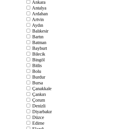
Ankara
Antalya
Ardahan
Artvin
Aydın
Balıkesir
Bartın
Batman
Bayburt
Bilecik
Bingöl
Bitlis
Bolu
Burdur
Bursa
Çanakkale
Çankırı
Çorum
Denizli
Diyarbakır
Düzce
Edirne
Elazığ