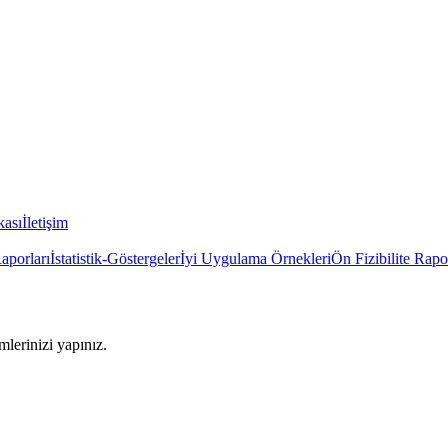
kası
İletişim
Raporları
İstatistik-Göstergeler
İyi Uygulama Örnekleri
Ön Fizibilite Rapo
imlerinizi yapınız.