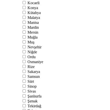
Kocaeli
Konya
Kütahya
Malatya
Manisa
Mardin
Mersin
Muğla
Muş
Nevşehir
Niğde
Ordu
Osmaniye
Rize
Sakarya
Samsun
Siirt
Sinop
Sivas
Şanlıurfa
Şırnak
Tekirdağ