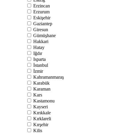
Erzincan
Erzurum
Eskişehir
Gaziantep
Giresun
Gümüşhane
Hakkari
Hatay
Iğdır
Isparta
İstanbul
İzmir
Kahramanmaraş
Karabük
Karaman
Kars
Kastamonu
Kayseri
Kırıkkale
Kırklareli
Kırşehir
Kilis