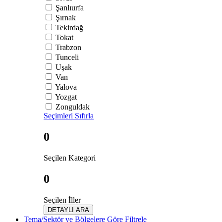
Şanlıurfa
Şırnak
Tekirdağ
Tokat
Trabzon
Tunceli
Uşak
Van
Yalova
Yozgat
Zonguldak
Seçimleri Sıfırla
0
Seçilen Kategori
0
Seçilen İller
DETAYLI ARA
Tema/Sektör ve Bölgelere Göre Filtrele