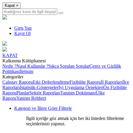
Kapat
×
Giriş Yap
Kayıt Ol
KAPAT
Kalkınma Kütüphanesi
Nedir ?
Nasıl Kullanılır ?
Sıkça Sorulan Sorular
Çerez ve Gizlilik
Politikası
İletişim
Kategoriler
Çalıştay Raporu
Etki Değerlendirme
Fizibilite Raporu
İl Raporları
İlçe
Raporları
İstatistik-Göstergeler
İyi Uygulama Örnekleri
Ön Fizibilite
Raporu
Planlar
Sektör Raporları
Tanıtım Dokümanı
Ülke
Raporu
Yatırım Rehberi
Kategori ve İllere Göre Filtrele
İlgili içeriğe göz atmak için her iki listeden filtreleme
seçimlerinizi yapınız.