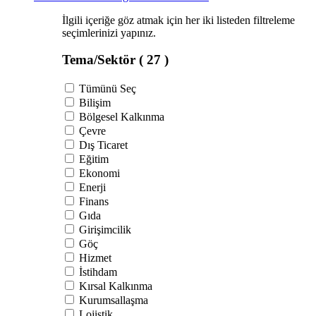
İlgili içeriğe göz atmak için her iki listeden filtreleme
seçimlerinizi yapınız.
Tema/Sektör
( 27 )
Tümünü Seç
Bilişim
Bölgesel Kalkınma
Çevre
Dış Ticaret
Eğitim
Ekonomi
Enerji
Finans
Gıda
Girişimcilik
Göç
Hizmet
İstihdam
Kırsal Kalkınma
Kurumsallaşma
Lojistik