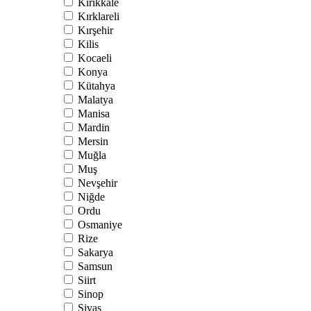
Kırıkkale
Kırklareli
Kırşehir
Kilis
Kocaeli
Konya
Kütahya
Malatya
Manisa
Mardin
Mersin
Muğla
Muş
Nevşehir
Niğde
Ordu
Osmaniye
Rize
Sakarya
Samsun
Siirt
Sinop
Sivas