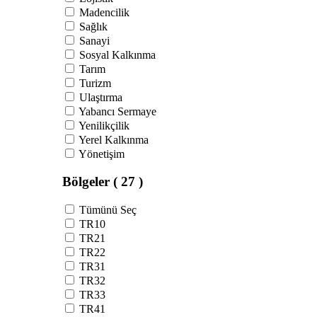
Madencilik
Sağlık
Sanayi
Sosyal Kalkınma
Tarım
Turizm
Ulaştırma
Yabancı Sermaye
Yenilikçilik
Yerel Kalkınma
Yönetişim
Bölgeler
( 27 )
Tümünü Seç
TR10
TR21
TR22
TR31
TR32
TR33
TR41