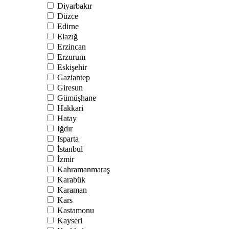
Diyarbakır
Düzce
Edirne
Elazığ
Erzincan
Erzurum
Eskişehir
Gaziantep
Giresun
Gümüşhane
Hakkari
Hatay
Iğdır
Isparta
İstanbul
İzmir
Kahramanmaraş
Karabük
Karaman
Kars
Kastamonu
Kayseri