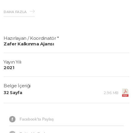
gelir ve katma değerin artırılmasını sağlamak amacıyla
hazırlanmıştır.
DAHA FAZLA
Hazırlayan / Koordinatör *
Zafer Kalkınma Ajansı
Yayın Yılı
2021
Belge İçeriği
32 Sayfa
2.96 MB
Facebook’ta Paylaş