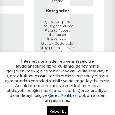
İletişim
Kategoriler
Çalıştay Raporu
Etki Değerlendirme
Fizibilite Raporu
İl Raporları
İlçe Raporları
İstatistik-Göstergeler
İyi Uygulama Örnekleri
Ön Fizibilite Raporu
Planlar
İnternet sitemizden en verimli şekilde
Sektör Raporları
Tanıtım Dokümanı
faydalanabilmeniz ve kullanıcı deneyiminizi
Ülke Raporu
geliştirebilmek için çerezler (cookie) kullanmaktayız.
Yatırım Rehberi
Çerez kullanılmasını tercih etmezseniz tarayıcınızın
ayarlarından çerezleri silebilir ya da engelleyebilirsiniz.
Ancak bunun internet sitemizi kullanımınızı
Kalkınma Ajanslarının yetkili
Ajans Girişi
birimlerine tanımlanan kullanıcı
etkileyebileceğini hatırlatmak isteriz. Çerezlere ilişkin
bilgileri ile giriş yapılabilir.
daha detaylı bilgiye
Çerez Politikası
dokümandan
ulaşabilirsiniz.
Bu sitede yayınlanan her türlü bilgi ve belge T.C. Sanayi ve Teknoloji
Kabul Et
Bakanlığı tarafından muhafaza edilmektedir. Tüm hakları saklıdır. © 2026