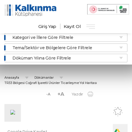
Giriş Yap
Kayıt Ol
Kategori ve İllere Göre Filtrele
Tema/Sektör ve Bölgelere Göre Filtrele
Döküman Yılına Göre Filtrele
Anasayfa
Dökümanlar
TR33 Bölgesi Coğrafi İşaretli Ürünler Ticarileşme Yol Haritası
+A
Yazdır
-A
Google Drive Kaydet