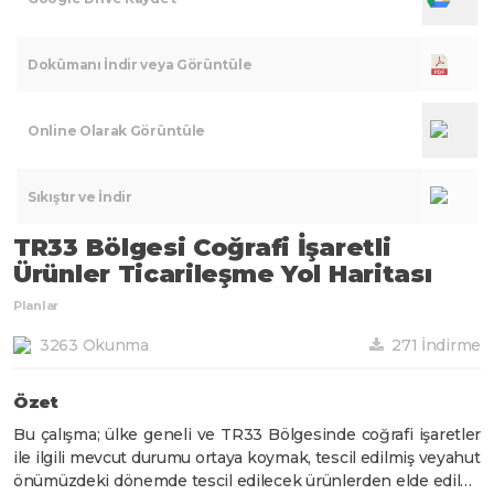
Dokümanı İndir veya Görüntüle
Online Olarak Görüntüle
Sıkıştır ve İndir
TR33 Bölgesi Coğrafi İşaretli
Ürünler Ticarileşme Yol Haritası
Planlar
3263 Okunma
271 İndirme
Özet
Bu çalışma; ülke geneli ve TR33 Bölgesinde coğrafi işaretler
ile ilgili mevcut durumu ortaya koymak, tescil edilmiş veyahut
önümüzdeki dönemde tescil edilecek ürünlerden elde edilen