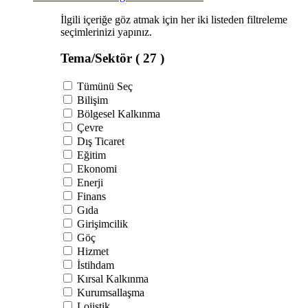
İlgili içeriğe göz atmak için her iki listeden filtreleme
seçimlerinizi yapınız.
Tema/Sektör
( 27 )
Tümünü Seç
Bilişim
Bölgesel Kalkınma
Çevre
Dış Ticaret
Eğitim
Ekonomi
Enerji
Finans
Gıda
Girişimcilik
Göç
Hizmet
İstihdam
Kırsal Kalkınma
Kurumsallaşma
Lojistik