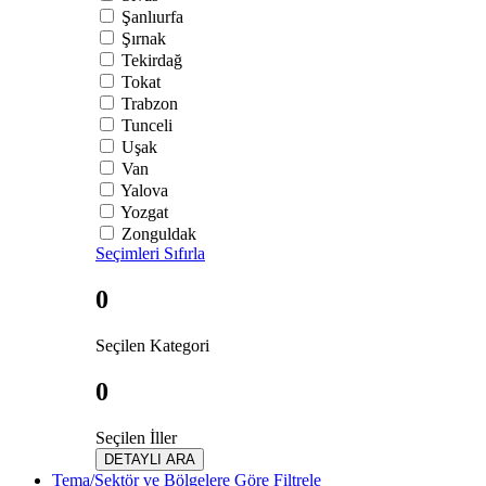
Şanlıurfa
Şırnak
Tekirdağ
Tokat
Trabzon
Tunceli
Uşak
Van
Yalova
Yozgat
Zonguldak
Seçimleri Sıfırla
0
Seçilen Kategori
0
Seçilen İller
DETAYLI ARA
Tema/Sektör ve Bölgelere Göre Filtrele