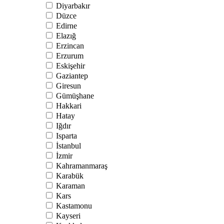
Diyarbakır
Düzce
Edirne
Elazığ
Erzincan
Erzurum
Eskişehir
Gaziantep
Giresun
Gümüşhane
Hakkari
Hatay
Iğdır
Isparta
İstanbul
İzmir
Kahramanmaraş
Karabük
Karaman
Kars
Kastamonu
Kayseri