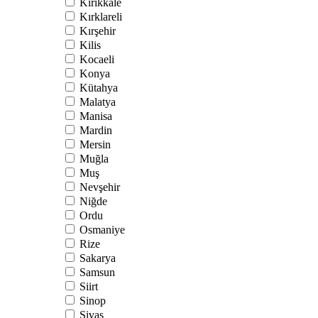
Kırıkkale
Kırklareli
Kırşehir
Kilis
Kocaeli
Konya
Kütahya
Malatya
Manisa
Mardin
Mersin
Muğla
Muş
Nevşehir
Niğde
Ordu
Osmaniye
Rize
Sakarya
Samsun
Siirt
Sinop
Sivas