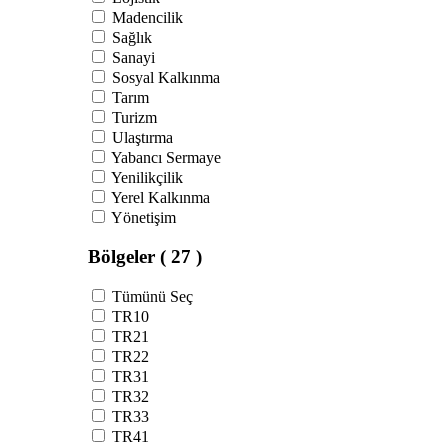
Madencilik
Sağlık
Sanayi
Sosyal Kalkınma
Tarım
Turizm
Ulaştırma
Yabancı Sermaye
Yenilikçilik
Yerel Kalkınma
Yönetişim
Bölgeler
( 27 )
Tümünü Seç
TR10
TR21
TR22
TR31
TR32
TR33
TR41