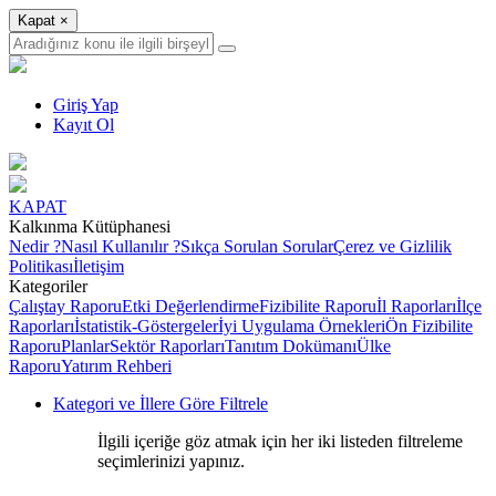
Kapat
×
Giriş Yap
Kayıt Ol
KAPAT
Kalkınma Kütüphanesi
Nedir ?
Nasıl Kullanılır ?
Sıkça Sorulan Sorular
Çerez ve Gizlilik
Politikası
İletişim
Kategoriler
Çalıştay Raporu
Etki Değerlendirme
Fizibilite Raporu
İl Raporları
İlçe
Raporları
İstatistik-Göstergeler
İyi Uygulama Örnekleri
Ön Fizibilite
Raporu
Planlar
Sektör Raporları
Tanıtım Dokümanı
Ülke
Raporu
Yatırım Rehberi
Kategori ve İllere Göre Filtrele
İlgili içeriğe göz atmak için her iki listeden filtreleme
seçimlerinizi yapınız.