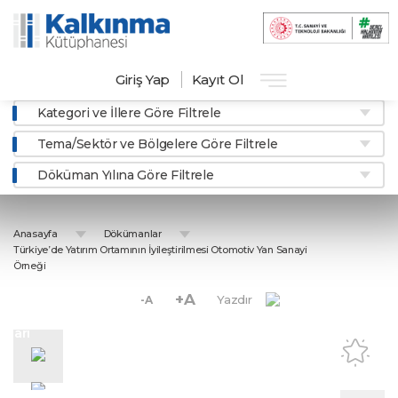
Giriş Yap
Kayıt Ol
Kategori ve İllere Göre Filtrele
Tema/Sektör ve Bölgelere Göre Filtrele
Döküman Yılına Göre Filtrele
Anasayfa
Dökümanlar
Türkiye’de Yatırım Ortamının İyileştirilmesi Otomotiv Yan Sanayi
Örneği
+A
Yazdır
-A
ektör
rları