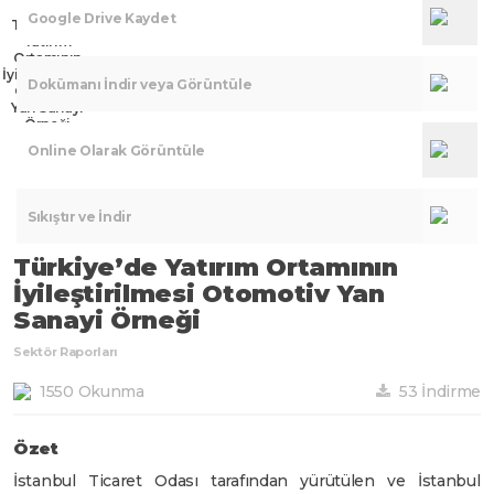
Google Drive Kaydet
Türkiye’de
Yatırım
Ortamının
İyileştirilmesi
Dokümanı İndir veya Görüntüle
Otomotiv
Yan Sanayi
Örneği
Online Olarak Görüntüle
Sıkıştır ve İndir
Türkiye’de Yatırım Ortamının
İyileştirilmesi Otomotiv Yan
Sanayi Örneği
Sektör Raporları
1550 Okunma
53 İndirme
Özet
İstanbul Ticaret Odası tarafından yürütülen ve İstanbul