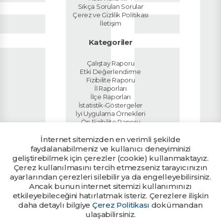
Sıkça Sorulan Sorular
Çerez ve Gizlilik Politikası
İletişim
Kategoriler
Çalıştay Raporu
Etki Değerlendirme
Fizibilite Raporu
İl Raporları
İlçe Raporları
İstatistik-Göstergeler
İyi Uygulama Örnekleri
Ön Fizibilite Raporu
Planlar
İnternet sitemizden en verimli şekilde
Sektör Raporları
Tanıtım Dokümanı
faydalanabilmeniz ve kullanıcı deneyiminizi
Ülke Raporu
geliştirebilmek için çerezler (cookie) kullanmaktayız.
Yatırım Rehberi
Çerez kullanılmasını tercih etmezseniz tarayıcınızın
ayarlarından çerezleri silebilir ya da engelleyebilirsiniz.
Ancak bunun internet sitemizi kullanımınızı
Kalkınma Ajanslarının yetkili
Ajans Girişi
birimlerine tanımlanan kullanıcı
etkileyebileceğini hatırlatmak isteriz. Çerezlere ilişkin
bilgileri ile giriş yapılabilir.
daha detaylı bilgiye
Çerez Politikası
dokümandan
ulaşabilirsiniz.