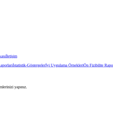
kası
İletişim
Raporları
İstatistik-Göstergeler
İyi Uygulama Örnekleri
Ön Fizibilite Rapo
imlerinizi yapınız.