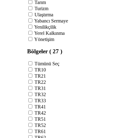
Tarım
Turizm
Ulaştırma
Yabancı Sermaye
Yenilikçilik
Yerel Kalkınma
Yönetişim
Bölgeler
( 27 )
Tümünü Seç
TR10
TR21
TR22
TR31
TR32
TR33
TR41
TR42
TR51
TR52
TR61
TR62