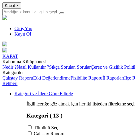
Kapat
×
Giriş Yap
Kayıt Ol
KAPAT
Kalkınma Kütüphanesi
Nedir ?
Nasıl Kullanılır ?
Sıkça Sorulan Sorular
Çerez ve Gizlilik Politi
Kategoriler
Çalıştay Raporu
Etki Değerlendirme
Fizibilite Raporu
İl Raporları
İlçe 
Rehberi
Kategori ve İllere Göre Filtrele
İlgili içeriğe göz atmak için her iki listeden filtreleme seç
Kategori
( 13 )
Tümünü Seç
Çalıştay Raporu