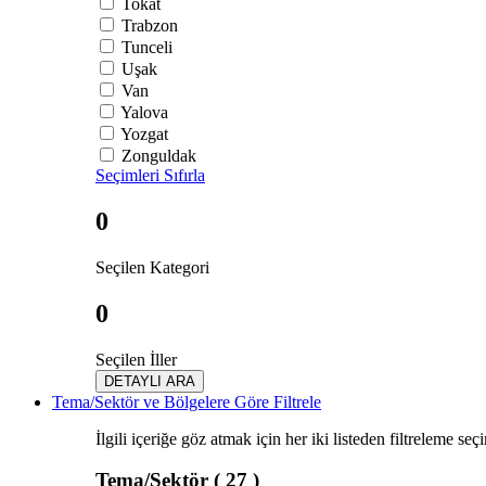
Tokat
Trabzon
Tunceli
Uşak
Van
Yalova
Yozgat
Zonguldak
Seçimleri Sıfırla
0
Seçilen Kategori
0
Seçilen İller
DETAYLI ARA
Tema/Sektör ve Bölgelere Göre Filtrele
İlgili içeriğe göz atmak için her iki listeden filtreleme seç
Tema/Sektör
( 27 )