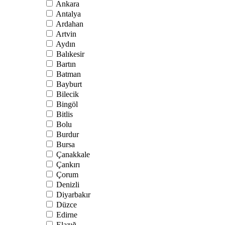
Ankara
Antalya
Ardahan
Artvin
Aydın
Balıkesir
Bartın
Batman
Bayburt
Bilecik
Bingöl
Bitlis
Bolu
Burdur
Bursa
Çanakkale
Çankırı
Çorum
Denizli
Diyarbakır
Düzce
Edirne
Elazığ