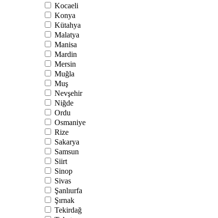
Kocaeli
Konya
Kütahya
Malatya
Manisa
Mardin
Mersin
Muğla
Muş
Nevşehir
Niğde
Ordu
Osmaniye
Rize
Sakarya
Samsun
Siirt
Sinop
Sivas
Şanlıurfa
Şırnak
Tekirdağ