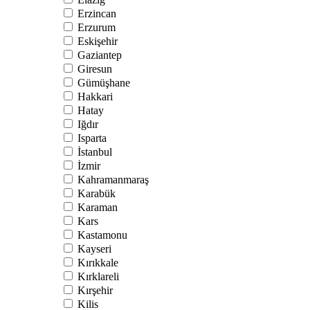
Erzincan
Erzurum
Eskişehir
Gaziantep
Giresun
Gümüşhane
Hakkari
Hatay
Iğdır
Isparta
İstanbul
İzmir
Kahramanmaraş
Karabük
Karaman
Kars
Kastamonu
Kayseri
Kırıkkale
Kırklareli
Kırşehir
Kilis