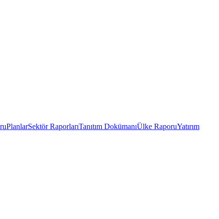
ru
Planlar
Sektör Raporları
Tanıtım Dokümanı
Ülke Raporu
Yatırım