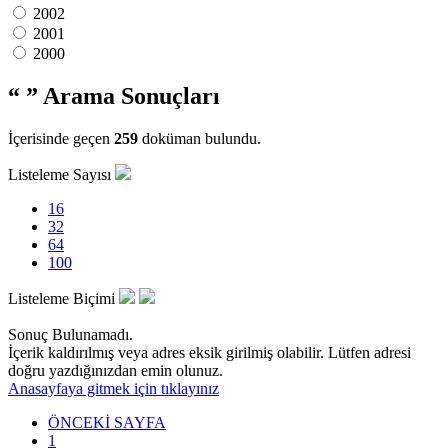
2002
2001
2000
“ ”
Arama Sonuçları
İçerisinde geçen
259
doküman bulundu.
Listeleme Sayısı
16
32
64
100
Listeleme Biçimi
Sonuç Bulunamadı.
İçerik kaldırılmış veya adres eksik girilmiş olabilir. Lütfen adresi
doğru yazdığınızdan emin olunuz.
Anasayfaya gitmek için tıklayınız
ÖNCEKİ SAYFA
1