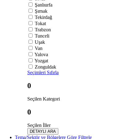
Şanlıurfa
Şırnak
Tekirdağ
Tokat
Trabzon
Tunceli
Uşak
Van
Yalova
Yozgat
Zonguldak
Seçimleri Sıfırla
0
Seçilen Kategori
0
Seçilen İller
DETAYLI ARA
Tema/Sektör ve Bölgelere Göre Filtrele