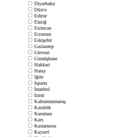
Diyarbakır
Düzce
Edirne
Elazığ
Erzincan
Erzurum
Eskişehir
Gaziantep
Giresun
Gümüşhane
Hakkari
Hatay
Iğdır
Isparta
İstanbul
İzmir
Kahramanmaraş
Karabük
Karaman
Kars
Kastamonu
Kayseri