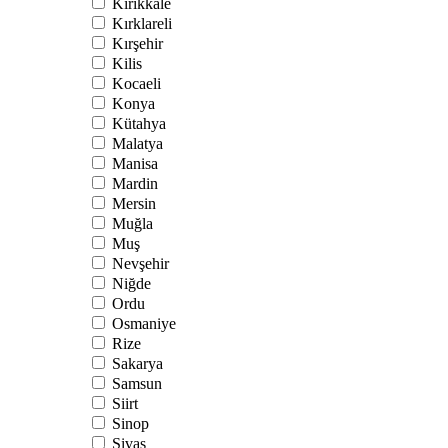
Kırıkkale
Kırklareli
Kırşehir
Kilis
Kocaeli
Konya
Kütahya
Malatya
Manisa
Mardin
Mersin
Muğla
Muş
Nevşehir
Niğde
Ordu
Osmaniye
Rize
Sakarya
Samsun
Siirt
Sinop
Sivas