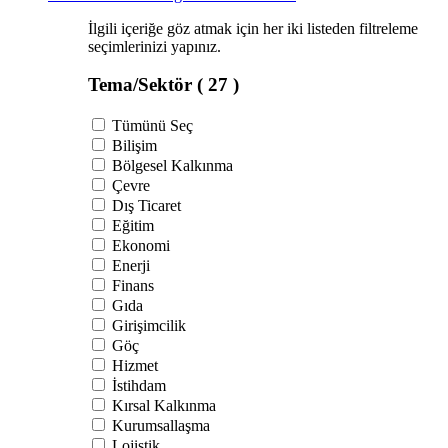
İlgili içeriğe göz atmak için her iki listeden filtreleme
seçimlerinizi yapınız.
Tema/Sektör
( 27 )
Tümünü Seç
Bilişim
Bölgesel Kalkınma
Çevre
Dış Ticaret
Eğitim
Ekonomi
Enerji
Finans
Gıda
Girişimcilik
Göç
Hizmet
İstihdam
Kırsal Kalkınma
Kurumsallaşma
Lojistik