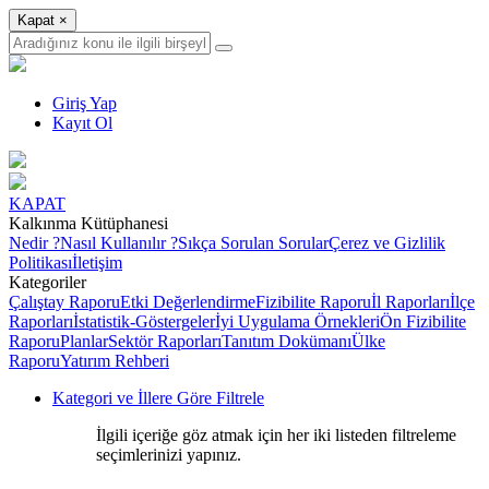
Kapat
×
Giriş Yap
Kayıt Ol
KAPAT
Kalkınma Kütüphanesi
Nedir ?
Nasıl Kullanılır ?
Sıkça Sorulan Sorular
Çerez ve Gizlilik
Politikası
İletişim
Kategoriler
Çalıştay Raporu
Etki Değerlendirme
Fizibilite Raporu
İl Raporları
İlçe
Raporları
İstatistik-Göstergeler
İyi Uygulama Örnekleri
Ön Fizibilite
Raporu
Planlar
Sektör Raporları
Tanıtım Dokümanı
Ülke
Raporu
Yatırım Rehberi
Kategori ve İllere Göre Filtrele
İlgili içeriğe göz atmak için her iki listeden filtreleme
seçimlerinizi yapınız.