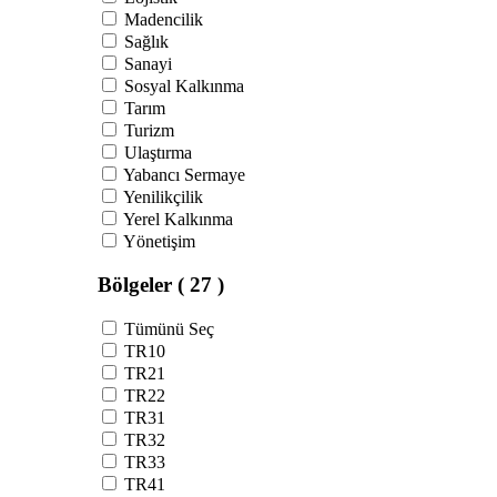
Madencilik
Sağlık
Sanayi
Sosyal Kalkınma
Tarım
Turizm
Ulaştırma
Yabancı Sermaye
Yenilikçilik
Yerel Kalkınma
Yönetişim
Bölgeler
( 27 )
Tümünü Seç
TR10
TR21
TR22
TR31
TR32
TR33
TR41