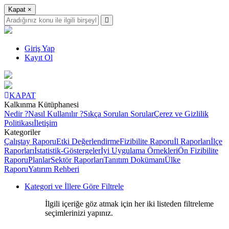
Kapat
×
Giriş Yap
Kayıt Ol
KAPAT
Kalkınma Kütüphanesi
Nedir ?
Nasıl Kullanılır ?
Sıkça Sorulan Sorular
Çerez ve Gizlilik
Politikası
İletişim
Kategoriler
Çalıştay Raporu
Etki Değerlendirme
Fizibilite Raporu
İl Raporları
İlçe
Raporları
İstatistik-Göstergeler
İyi Uygulama Örnekleri
Ön Fizibilite
Raporu
Planlar
Sektör Raporları
Tanıtım Dokümanı
Ülke
Raporu
Yatırım Rehberi
Kategori ve İllere Göre Filtrele
İlgili içeriğe göz atmak için her iki listeden filtreleme
seçimlerinizi yapınız.