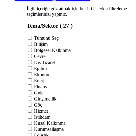
İlgili içeriğe göz atmak için her iki listeden filtreleme
seçimlerinizi yapınız.
Tema/Sektör
( 27 )
Tümünü Seç
Bilişim
Bölgesel Kalkınma
Çevre
Dış Ticaret
Eğitim
Ekonomi
Enerji
Finans
Gıda
Girişimcilik
Göç
Hizmet
İstihdam
Kırsal Kalkınma
Kurumsallaşma
Lojistik