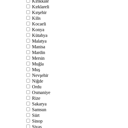
Kırıkkale
Kırklareli
Kırşehir
Kilis
Kocaeli
Konya
Kütahya
Malatya
Manisa
Mardin
Mersin
Muğla
Muş
Nevşehir
Niğde
Ordu
Osmaniye
Rize
Sakarya
Samsun
Siirt
Sinop
Sivas