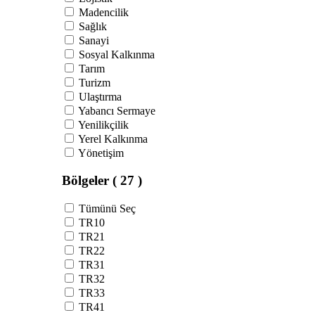
Madencilik
Sağlık
Sanayi
Sosyal Kalkınma
Tarım
Turizm
Ulaştırma
Yabancı Sermaye
Yenilikçilik
Yerel Kalkınma
Yönetişim
Bölgeler
( 27 )
Tümünü Seç
TR10
TR21
TR22
TR31
TR32
TR33
TR41