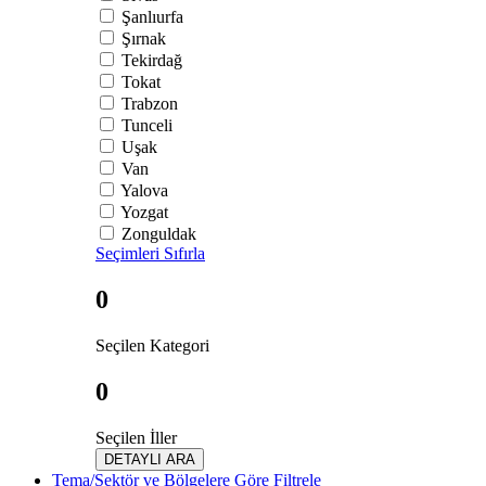
Şanlıurfa
Şırnak
Tekirdağ
Tokat
Trabzon
Tunceli
Uşak
Van
Yalova
Yozgat
Zonguldak
Seçimleri Sıfırla
0
Seçilen Kategori
0
Seçilen İller
DETAYLI ARA
Tema/Sektör ve Bölgelere Göre Filtrele