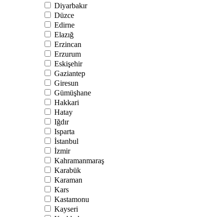
Diyarbakır
Düzce
Edirne
Elazığ
Erzincan
Erzurum
Eskişehir
Gaziantep
Giresun
Gümüşhane
Hakkari
Hatay
Iğdır
Isparta
İstanbul
İzmir
Kahramanmaraş
Karabük
Karaman
Kars
Kastamonu
Kayseri