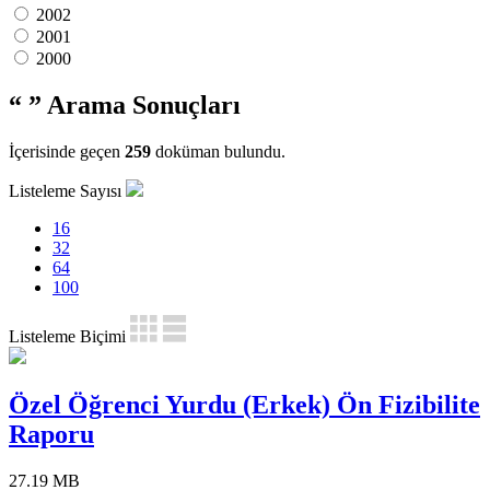
2002
2001
2000
“ ”
Arama Sonuçları
İçerisinde geçen
259
doküman bulundu.
Listeleme Sayısı
16
32
64
100
Listeleme Biçimi
Özel Öğrenci Yurdu (Erkek) Ön Fizibilite
Raporu
27.19 MB