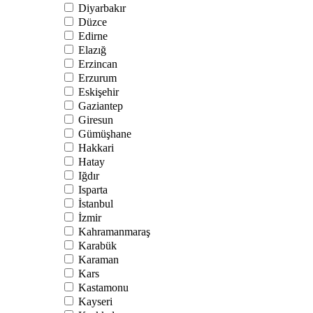
Diyarbakır
Düzce
Edirne
Elazığ
Erzincan
Erzurum
Eskişehir
Gaziantep
Giresun
Gümüşhane
Hakkari
Hatay
Iğdır
Isparta
İstanbul
İzmir
Kahramanmaraş
Karabük
Karaman
Kars
Kastamonu
Kayseri