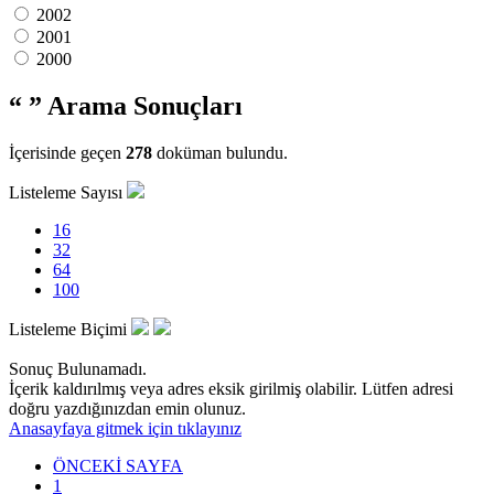
2002
2001
2000
“ ”
Arama Sonuçları
İçerisinde geçen
278
doküman bulundu.
Listeleme Sayısı
16
32
64
100
Listeleme Biçimi
Sonuç Bulunamadı.
İçerik kaldırılmış veya adres eksik girilmiş olabilir. Lütfen adresi
doğru yazdığınızdan emin olunuz.
Anasayfaya gitmek için tıklayınız
ÖNCEKİ SAYFA
1