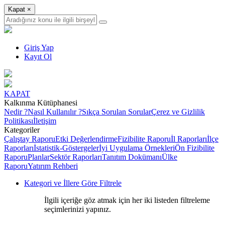
Kapat
×
Giriş Yap
Kayıt Ol
KAPAT
Kalkınma Kütüphanesi
Nedir ?
Nasıl Kullanılır ?
Sıkça Sorulan Sorular
Çerez ve Gizlilik
Politikası
İletişim
Kategoriler
Çalıştay Raporu
Etki Değerlendirme
Fizibilite Raporu
İl Raporları
İlçe
Raporları
İstatistik-Göstergeler
İyi Uygulama Örnekleri
Ön Fizibilite
Raporu
Planlar
Sektör Raporları
Tanıtım Dokümanı
Ülke
Raporu
Yatırım Rehberi
Kategori ve İllere Göre Filtrele
İlgili içeriğe göz atmak için her iki listeden filtreleme
seçimlerinizi yapınız.