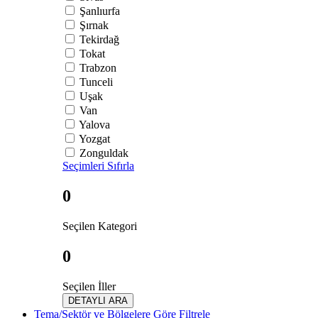
Şanlıurfa
Şırnak
Tekirdağ
Tokat
Trabzon
Tunceli
Uşak
Van
Yalova
Yozgat
Zonguldak
Seçimleri Sıfırla
0
Seçilen Kategori
0
Seçilen İller
DETAYLI ARA
Tema/Sektör ve Bölgelere Göre Filtrele