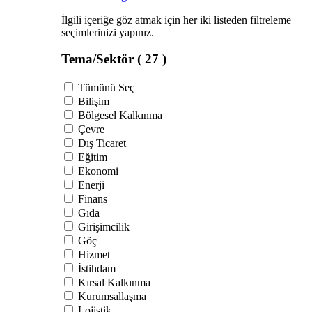
İlgili içeriğe göz atmak için her iki listeden filtreleme
seçimlerinizi yapınız.
Tema/Sektör
( 27 )
Tümünü Seç
Bilişim
Bölgesel Kalkınma
Çevre
Dış Ticaret
Eğitim
Ekonomi
Enerji
Finans
Gıda
Girişimcilik
Göç
Hizmet
İstihdam
Kırsal Kalkınma
Kurumsallaşma
Lojistik