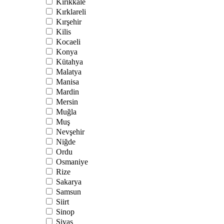
Kırıkkale
Kırklareli
Kırşehir
Kilis
Kocaeli
Konya
Kütahya
Malatya
Manisa
Mardin
Mersin
Muğla
Muş
Nevşehir
Niğde
Ordu
Osmaniye
Rize
Sakarya
Samsun
Siirt
Sinop
Sivas