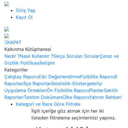
Giriş Yap
Kayıt Ol
KAPAT
Kalkınma Kütüphanesi
Nedir ?
Nasıl Kullanılır ?
Sıkça Sorulan Sorular
Çerez ve
Gizlilik Politikası
İletişim
Kategoriler
Çalıştay Raporu
Etki Değerlendirme
Fizibilite Raporu
İl
Raporları
İlçe Raporları
İstatistik-Göstergeler
İyi
Uygulama Örnekleri
Ön Fizibilite Raporu
Planlar
Sektör
Raporları
Tanıtım Dokümanı
Ülke Raporu
Yatırım Rehberi
Kategori ve İllere Göre Filtrele
İlgili içeriğe göz atmak için her iki
listeden filtreleme seçimlerinizi yapınız.