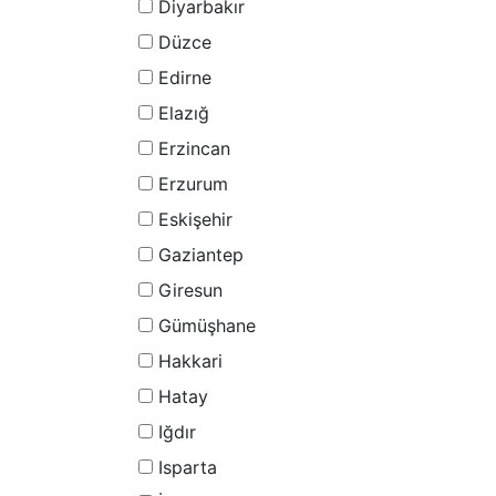
Diyarbakır
Düzce
Edirne
Elazığ
Erzincan
Erzurum
Eskişehir
Gaziantep
Giresun
Gümüşhane
Hakkari
Hatay
Iğdır
Isparta