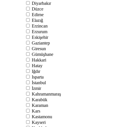
Diyarbakır
Düzce
Edirne
Elazığ
Erzincan
Erzurum
Eskişehir
Gaziantep
Giresun
Gümüşhane
Hakkari
Hatay
Iğdır
Isparta
İstanbul
İzmir
Kahramanmaraş
Karabük
Karaman
Kars
Kastamonu
Kayseri