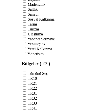
Madencilik
Sağlık
Sanayi
Sosyal Kalkınma
Tarım
Turizm
Ulaştırma
Yabancı Sermaye
Yenilikçilik
Yerel Kalkınma
Yönetişim
Bölgeler
( 27 )
Tümünü Seç
TR10
TR21
TR22
TR31
TR32
TR33
TR41