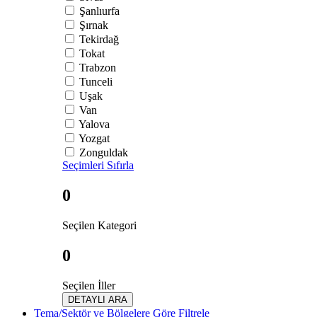
Şanlıurfa
Şırnak
Tekirdağ
Tokat
Trabzon
Tunceli
Uşak
Van
Yalova
Yozgat
Zonguldak
Seçimleri Sıfırla
0
Seçilen Kategori
0
Seçilen İller
DETAYLI ARA
Tema/Sektör ve Bölgelere Göre Filtrele