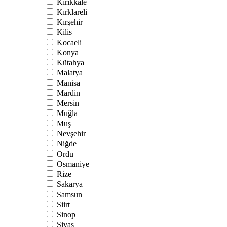
Kırıkkale
Kırklareli
Kırşehir
Kilis
Kocaeli
Konya
Kütahya
Malatya
Manisa
Mardin
Mersin
Muğla
Muş
Nevşehir
Niğde
Ordu
Osmaniye
Rize
Sakarya
Samsun
Siirt
Sinop
Sivas