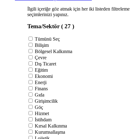
İlgili içeriğe göz atmak için her iki listeden filtreleme
seçimlerinizi yapınız.
Tema/Sektör
( 27 )
Tümünü Seç
Bilişim
Bölgesel Kalkınma
Çevre
Dış Ticaret
Eğitim
Ekonomi
Enerji
Finans
Gıda
Girişimcilik
Göç
Hizmet
İstihdam
Kırsal Kalkınma
Kurumsallaşma
Lojistik