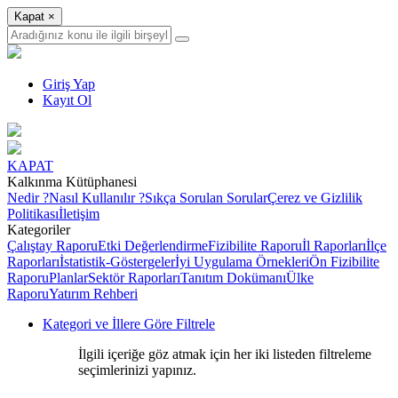
Kapat
×
Giriş Yap
Kayıt Ol
KAPAT
Kalkınma Kütüphanesi
Nedir ?
Nasıl Kullanılır ?
Sıkça Sorulan Sorular
Çerez ve Gizlilik
Politikası
İletişim
Kategoriler
Çalıştay Raporu
Etki Değerlendirme
Fizibilite Raporu
İl Raporları
İlçe
Raporları
İstatistik-Göstergeler
İyi Uygulama Örnekleri
Ön Fizibilite
Raporu
Planlar
Sektör Raporları
Tanıtım Dokümanı
Ülke
Raporu
Yatırım Rehberi
Kategori ve İllere Göre Filtrele
İlgili içeriğe göz atmak için her iki listeden filtreleme
seçimlerinizi yapınız.