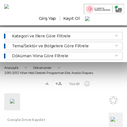
Giriş Yap
Kayıt Ol
Kategori ve İllere Göre Filtrele
Tema/Sektör ve Bölgelere Göre Filtrele
Döküman Yılına Göre Filtrele
Anasayfa
Dökümanlar
2010-2012 Yılları Mali Destek Programları Etki Analizi Raporu
+A
Yazdır
-A
Google Drive Kaydet