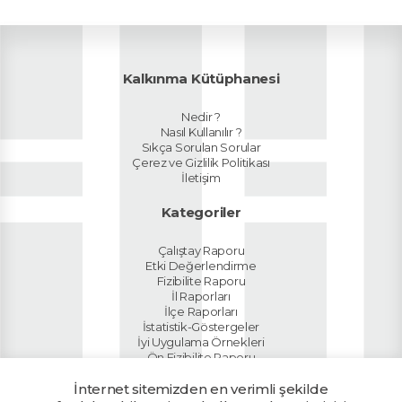
Kalkınma Kütüphanesi
Nedir ?
Nasıl Kullanılır ?
Sıkça Sorulan Sorular
Çerez ve Gizlilik Politikası
İletişim
Kategoriler
Çalıştay Raporu
Etki Değerlendirme
Fizibilite Raporu
İl Raporları
İlçe Raporları
İstatistik-Göstergeler
İyi Uygulama Örnekleri
Ön Fizibilite Raporu
Planlar
Sektör Raporları
İnternet sitemizden en verimli şekilde