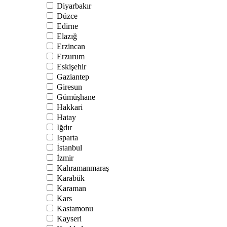
Diyarbakır
Düzce
Edirne
Elazığ
Erzincan
Erzurum
Eskişehir
Gaziantep
Giresun
Gümüşhane
Hakkari
Hatay
Iğdır
Isparta
İstanbul
İzmir
Kahramanmaraş
Karabük
Karaman
Kars
Kastamonu
Kayseri