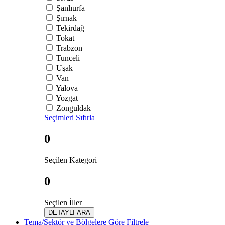
Şanlıurfa
Şırnak
Tekirdağ
Tokat
Trabzon
Tunceli
Uşak
Van
Yalova
Yozgat
Zonguldak
Seçimleri Sıfırla
0
Seçilen Kategori
0
Seçilen İller
DETAYLI ARA
Tema/Sektör ve Bölgelere Göre Filtrele