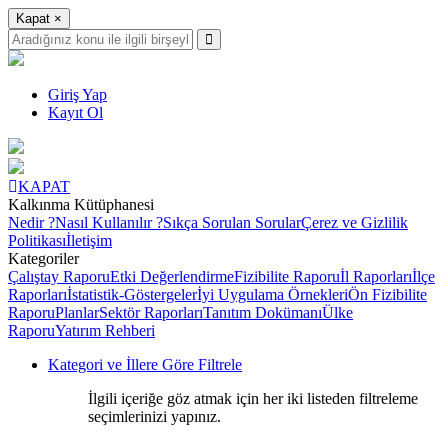
Kapat
×
Giriş Yap
Kayıt Ol
KAPAT
Kalkınma Kütüphanesi
Nedir ?
Nasıl Kullanılır ?
Sıkça Sorulan Sorular
Çerez ve Gizlilik
Politikası
İletişim
Kategoriler
Çalıştay Raporu
Etki Değerlendirme
Fizibilite Raporu
İl Raporları
İlçe
Raporları
İstatistik-Göstergeler
İyi Uygulama Örnekleri
Ön Fizibilite
Raporu
Planlar
Sektör Raporları
Tanıtım Dokümanı
Ülke
Raporu
Yatırım Rehberi
Kategori ve İllere Göre Filtrele
İlgili içeriğe göz atmak için her iki listeden filtreleme
seçimlerinizi yapınız.