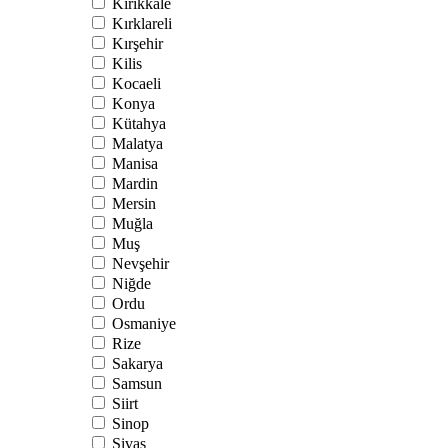
Kırıkkale
Kırklareli
Kırşehir
Kilis
Kocaeli
Konya
Kütahya
Malatya
Manisa
Mardin
Mersin
Muğla
Muş
Nevşehir
Niğde
Ordu
Osmaniye
Rize
Sakarya
Samsun
Siirt
Sinop
Sivas