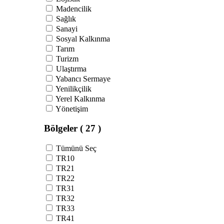
Madencilik
Sağlık
Sanayi
Sosyal Kalkınma
Tarım
Turizm
Ulaştırma
Yabancı Sermaye
Yenilikçilik
Yerel Kalkınma
Yönetişim
Bölgeler
( 27 )
Tümünü Seç
TR10
TR21
TR22
TR31
TR32
TR33
TR41