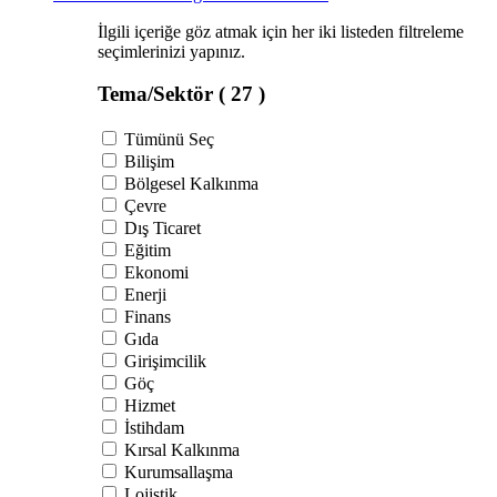
İlgili içeriğe göz atmak için her iki listeden filtreleme
seçimlerinizi yapınız.
Tema/Sektör
( 27 )
Tümünü Seç
Bilişim
Bölgesel Kalkınma
Çevre
Dış Ticaret
Eğitim
Ekonomi
Enerji
Finans
Gıda
Girişimcilik
Göç
Hizmet
İstihdam
Kırsal Kalkınma
Kurumsallaşma
Lojistik