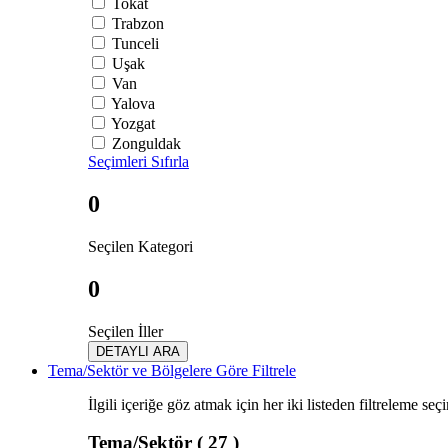
Tokat
Trabzon
Tunceli
Uşak
Van
Yalova
Yozgat
Zonguldak
Seçimleri Sıfırla
0
Seçilen Kategori
0
Seçilen İller
DETAYLI ARA
Tema/Sektör ve Bölgelere Göre Filtrele
İlgili içeriğe göz atmak için her iki listeden filtreleme seç
Tema/Sektör
( 27 )