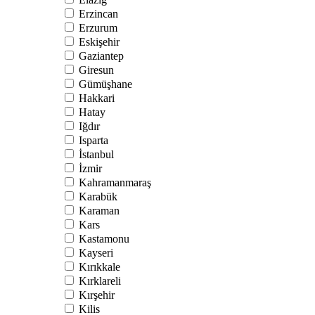
Erzincan
Erzurum
Eskişehir
Gaziantep
Giresun
Gümüşhane
Hakkari
Hatay
Iğdır
Isparta
İstanbul
İzmir
Kahramanmaraş
Karabük
Karaman
Kars
Kastamonu
Kayseri
Kırıkkale
Kırklareli
Kırşehir
Kilis