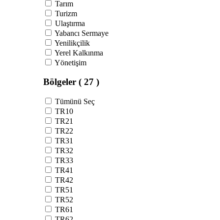
Tarım
Turizm
Ulaştırma
Yabancı Sermaye
Yenilikçilik
Yerel Kalkınma
Yönetişim
Bölgeler
( 27 )
Tümünü Seç
TR10
TR21
TR22
TR31
TR32
TR33
TR41
TR42
TR51
TR52
TR61
TR62