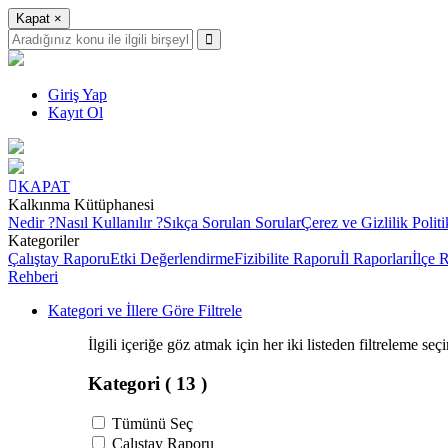
Kapat
×
Giriş Yap
Kayıt Ol
KAPAT
Kalkınma Kütüphanesi
Nedir ?
Nasıl Kullanılır ?
Sıkça Sorulan Sorular
Çerez ve Gizlilik Politi
Kategoriler
Çalıştay Raporu
Etki Değerlendirme
Fizibilite Raporu
İl Raporları
İlçe 
Rehberi
Kategori ve İllere Göre Filtrele
İlgili içeriğe göz atmak için her iki listeden filtreleme seç
Kategori
( 13 )
Tümünü Seç
Çalıştay Raporu