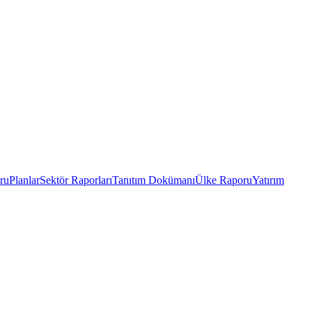
ru
Planlar
Sektör Raporları
Tanıtım Dokümanı
Ülke Raporu
Yatırım