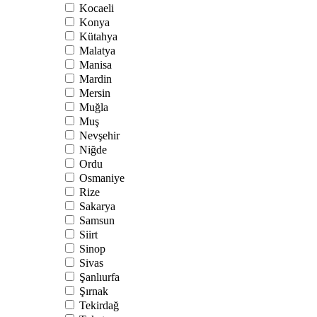
Kocaeli
Konya
Kütahya
Malatya
Manisa
Mardin
Mersin
Muğla
Muş
Nevşehir
Niğde
Ordu
Osmaniye
Rize
Sakarya
Samsun
Siirt
Sinop
Sivas
Şanlıurfa
Şırnak
Tekirdağ