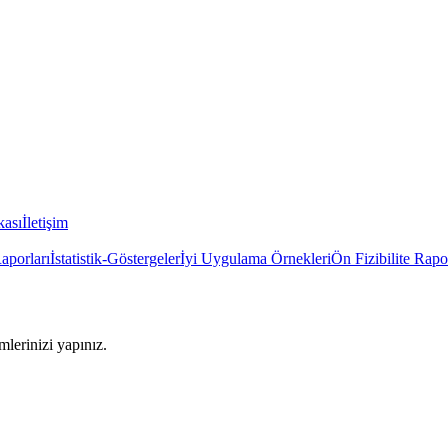
kası
İletişim
Raporları
İstatistik-Göstergeler
İyi Uygulama Örnekleri
Ön Fizibilite Rapo
imlerinizi yapınız.