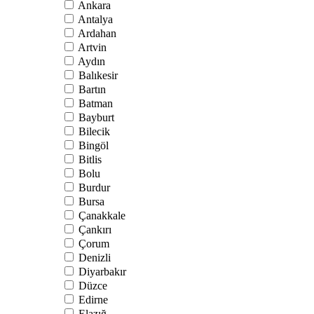
Ankara
Antalya
Ardahan
Artvin
Aydın
Balıkesir
Bartın
Batman
Bayburt
Bilecik
Bingöl
Bitlis
Bolu
Burdur
Bursa
Çanakkale
Çankırı
Çorum
Denizli
Diyarbakır
Düzce
Edirne
Elazığ