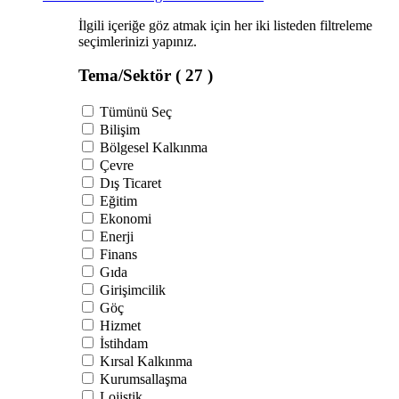
İlgili içeriğe göz atmak için her iki listeden filtreleme
seçimlerinizi yapınız.
Tema/Sektör
( 27 )
Tümünü Seç
Bilişim
Bölgesel Kalkınma
Çevre
Dış Ticaret
Eğitim
Ekonomi
Enerji
Finans
Gıda
Girişimcilik
Göç
Hizmet
İstihdam
Kırsal Kalkınma
Kurumsallaşma
Lojistik