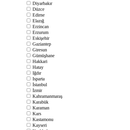
Diyarbakır
Düzce
Edirne
Elazığ
Erzincan
Erzurum
Eskişehir
Gaziantep
Giresun
Gümüşhane
Hakkari
Hatay
Iğdır
Isparta
İstanbul
İzmir
Kahramanmaraş
Karabük
Karaman
Kars
Kastamonu
Kayseri