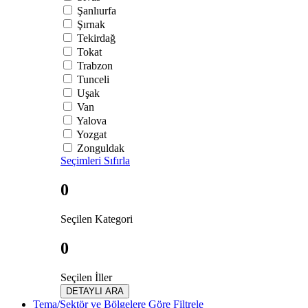
Şanlıurfa
Şırnak
Tekirdağ
Tokat
Trabzon
Tunceli
Uşak
Van
Yalova
Yozgat
Zonguldak
Seçimleri Sıfırla
0
Seçilen Kategori
0
Seçilen İller
DETAYLI ARA
Tema/Sektör ve Bölgelere Göre Filtrele