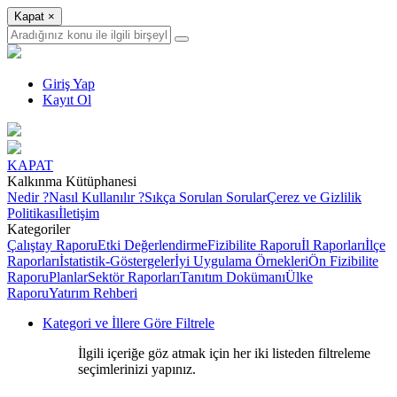
Kapat
×
Giriş Yap
Kayıt Ol
KAPAT
Kalkınma Kütüphanesi
Nedir ?
Nasıl Kullanılır ?
Sıkça Sorulan Sorular
Çerez ve Gizlilik
Politikası
İletişim
Kategoriler
Çalıştay Raporu
Etki Değerlendirme
Fizibilite Raporu
İl Raporları
İlçe
Raporları
İstatistik-Göstergeler
İyi Uygulama Örnekleri
Ön Fizibilite
Raporu
Planlar
Sektör Raporları
Tanıtım Dokümanı
Ülke
Raporu
Yatırım Rehberi
Kategori ve İllere Göre Filtrele
İlgili içeriğe göz atmak için her iki listeden filtreleme
seçimlerinizi yapınız.