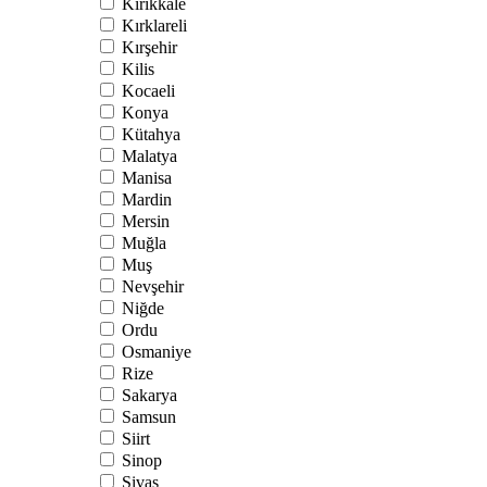
Kırıkkale
Kırklareli
Kırşehir
Kilis
Kocaeli
Konya
Kütahya
Malatya
Manisa
Mardin
Mersin
Muğla
Muş
Nevşehir
Niğde
Ordu
Osmaniye
Rize
Sakarya
Samsun
Siirt
Sinop
Sivas