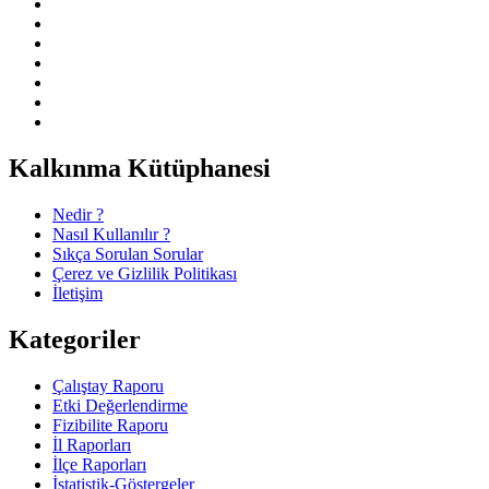
Kalkınma Kütüphanesi
Nedir ?
Nasıl Kullanılır ?
Sıkça Sorulan Sorular
Çerez ve Gizlilik Politikası
İletişim
Kategoriler
Çalıştay Raporu
Etki Değerlendirme
Fizibilite Raporu
İl Raporları
İlçe Raporları
İstatistik-Göstergeler