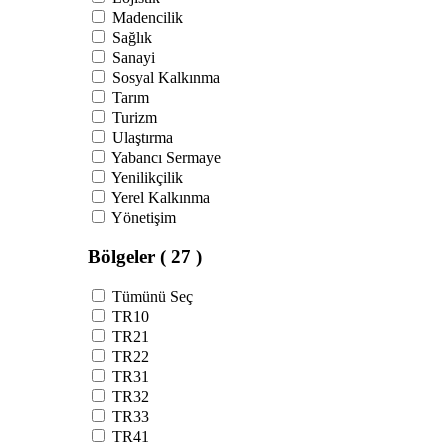
Madencilik
Sağlık
Sanayi
Sosyal Kalkınma
Tarım
Turizm
Ulaştırma
Yabancı Sermaye
Yenilikçilik
Yerel Kalkınma
Yönetişim
Bölgeler
( 27 )
Tümünü Seç
TR10
TR21
TR22
TR31
TR32
TR33
TR41