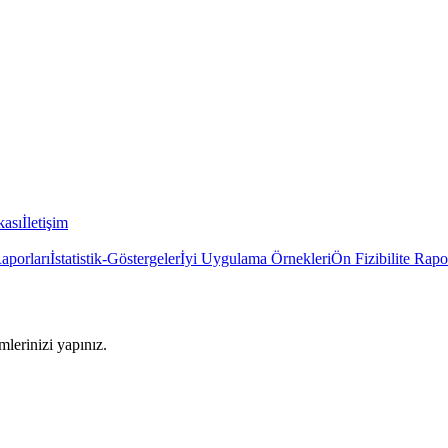
kası
İletişim
Raporları
İstatistik-Göstergeler
İyi Uygulama Örnekleri
Ön Fizibilite Rapo
imlerinizi yapınız.