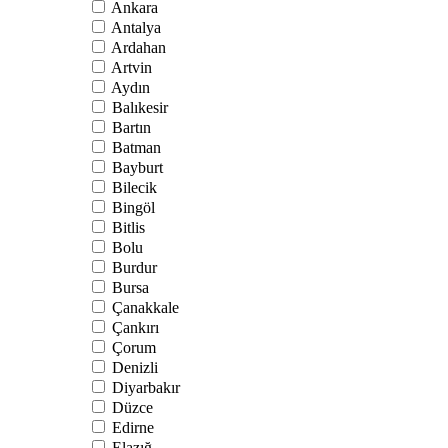
Ankara
Antalya
Ardahan
Artvin
Aydın
Balıkesir
Bartın
Batman
Bayburt
Bilecik
Bingöl
Bitlis
Bolu
Burdur
Bursa
Çanakkale
Çankırı
Çorum
Denizli
Diyarbakır
Düzce
Edirne
Elazığ