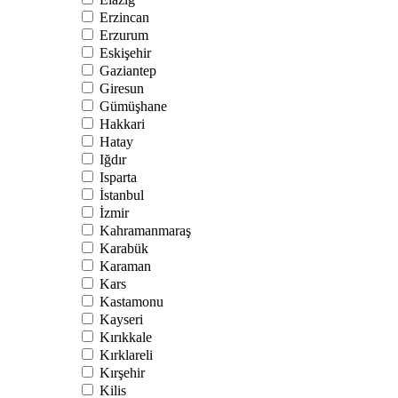
Erzincan
Erzurum
Eskişehir
Gaziantep
Giresun
Gümüşhane
Hakkari
Hatay
Iğdır
Isparta
İstanbul
İzmir
Kahramanmaraş
Karabük
Karaman
Kars
Kastamonu
Kayseri
Kırıkkale
Kırklareli
Kırşehir
Kilis