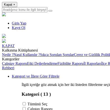
Kapat
×
Giriş Yap
Kayıt Ol
KAPAT
Kalkınma Kütüphanesi
Nedir ?
Nasıl Kullanılır ?
Sıkça Sorulan Sorular
Çerez ve Gizlilik Politi
Kategoriler
Çalıştay Raporu
Etki Değerlendirme
Fizibilite Raporu
İl Raporları
İlçe 
Rehberi
Kategori ve İllere Göre Filtrele
İlgili içeriğe göz atmak için her iki listeden filtreleme seç
Kategori
( 13 )
Tümünü Seç
Çalıştay Raporu