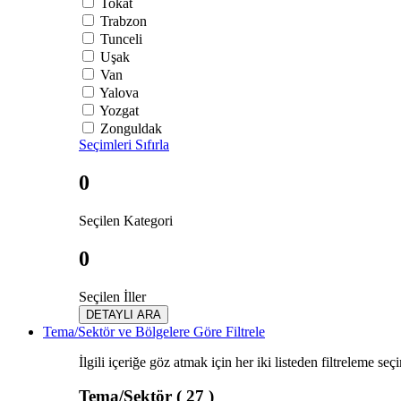
Tokat
Trabzon
Tunceli
Uşak
Van
Yalova
Yozgat
Zonguldak
Seçimleri Sıfırla
0
Seçilen Kategori
0
Seçilen İller
DETAYLI ARA
Tema/Sektör ve Bölgelere Göre Filtrele
İlgili içeriğe göz atmak için her iki listeden filtreleme seç
Tema/Sektör
( 27 )