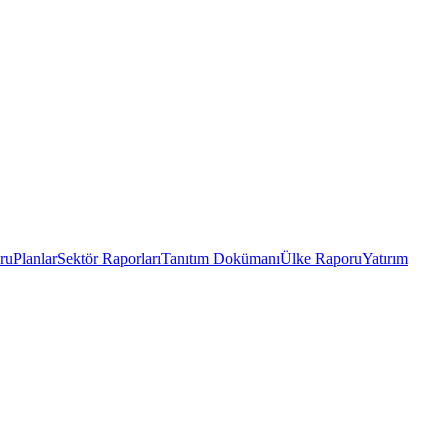
ru
Planlar
Sektör Raporları
Tanıtım Dokümanı
Ülke Raporu
Yatırım