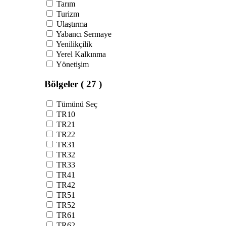
Tarım
Turizm
Ulaştırma
Yabancı Sermaye
Yenilikçilik
Yerel Kalkınma
Yönetişim
Bölgeler
( 27 )
Tümünü Seç
TR10
TR21
TR22
TR31
TR32
TR33
TR41
TR42
TR51
TR52
TR61
TR62