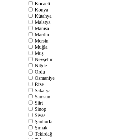
Kocaeli
Konya
Kütahya
Malatya
Manisa
Mardin
Mersin
Muğla
Muş
Nevşehir
Niğde
Ordu
Osmaniye
Rize
Sakarya
Samsun
Siirt
Sinop
Sivas
Şanlıurfa
Şırnak
Tekirdağ