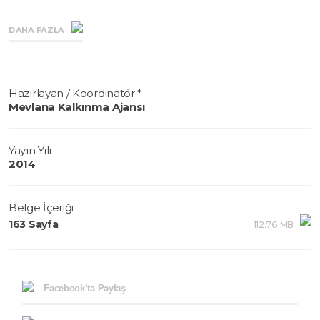
DAHA FAZLA
Hazırlayan / Koordinatör *
Mevlana Kalkınma Ajansı
Yayın Yılı
2014
Belge İçeriği
163 Sayfa
112.76 MB
Facebook’ta Paylaş