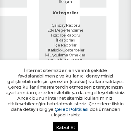
İletişim
Kategoriler
Çalıştay Raporu
Etki Değerlendirme
Fizibilite Raporu
İl Raporları
İlçe Raporları
İstatistik-Göstergeler
İyi Uygulama Örnekleri
Ön Fizibilite Raporu
Planlar
İnternet sitemizden en verimli şekilde
Sektör Raporları
Tanıtım Dokümanı
faydalanabilmeniz ve kullanıcı deneyiminizi
Ülke Raporu
geliştirebilmek için çerezler (cookie) kullanmaktayız.
Yatırım Rehberi
Çerez kullanılmasını tercih etmezseniz tarayıcınızın
ayarlarından çerezleri silebilir ya da engelleyebilirsiniz.
Ancak bunun internet sitemizi kullanımınızı
Kalkınma Ajanslarının yetkili
Ajans Girişi
birimlerine tanımlanan kullanıcı
etkileyebileceğini hatırlatmak isteriz. Çerezlere ilişkin
bilgileri ile giriş yapılabilir.
daha detaylı bilgiye
Çerez Politikası
dokümandan
ulaşabilirsiniz.
Bu sitede yayınlanan her türlü bilgi ve belge T.C. Sanayi ve Teknoloji
Kabul Et