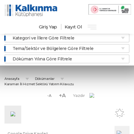
Giriş Yap
Kayıt Ol
Kategori ve İllere Göre Filtrele
Tema/Sektör ve Bölgelere Göre Filtrele
Döküman Yılına Göre Filtrele
Anasayfa
Dökümanlar
Karaman İli Hızmet Sektörü Yatırım Kılavuzu
+A
Yazdır
-A
Google Drive Kaydet