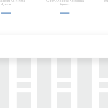
RAPO
ınma
Kuzey Anadolu Kalkınma
Kuzey Anadol
Ajansı
Ajans