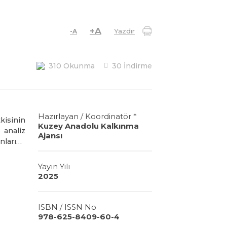
+A
Yazdır
-A
310 Okunma
30 İndirme
Hazırlayan / Koordinatör *
kisinin
Kuzey Anadolu Kalkınma
 analiz
Ajansı
nlarına
Yayın Yılı
2025
ISBN / ISSN No
978-625-8409-60-4