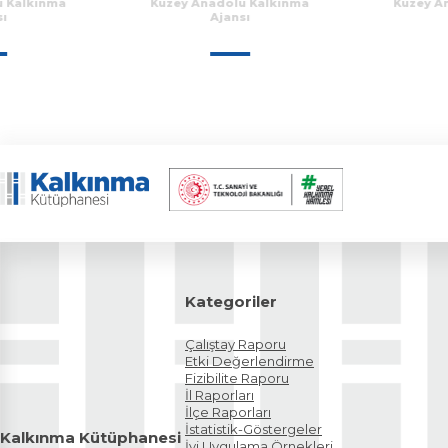
Kuzey Anadolu Kalkınma
Kuzey Anadolu Kalk
Ajansı
Ajansı
Kategoriler
Çalıştay Raporu
Etki Değerlendirme
Fizibilite Raporu
İl Raporları
İlçe Raporları
İstatistik-Göstergeler
Kalkınma Kütüphanesi
İyi Uygulama Örnekleri