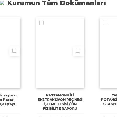
Kurumun Tüm Dokümanları
KASTAMONU İLİ
ÇANKIRI - YÜK
EKSTRAKSİYON REÇİNESİ
POTANSİYELİ OLAN
İŞLEME TESİSİ / ÖN
İSTASYONLARI RA
FİZİBİLİTE RAPORU