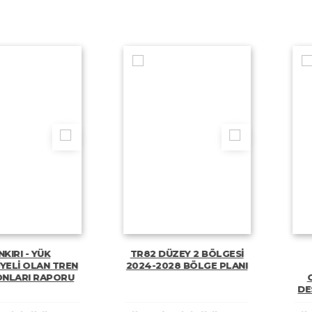
TR82 DÜZEY 2 BÖLGESİ
2019 YILI 
 TREN
2024-2028 BÖLGE PLANI
ALTYAPI
PORU
GELİŞTİRİLM
DESTEK PROG
DEĞERLEND