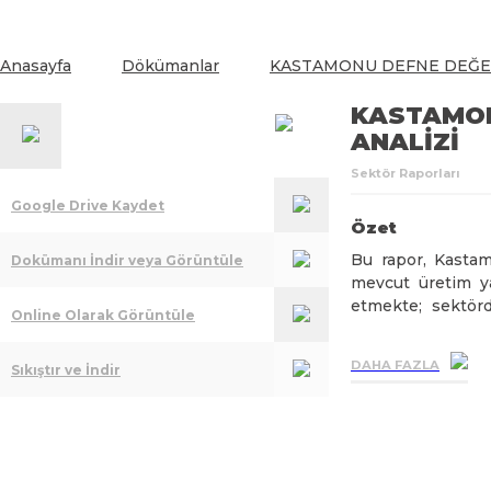
Anasayfa
Dökümanlar
KASTAMONU DEFNE DEĞER 
KASTAMON
ANALİZİ
Sektör Raporları
Google Drive Kaydet
Özet
Bu rapor, Kastam
Dokümanı İndir veya Görüntüle
mevcut üretim ya
etmekte; sektörd
Online Olarak Görüntüle
yönelik öneriler g
DAHA FAZLA
Sıkıştır ve İndir