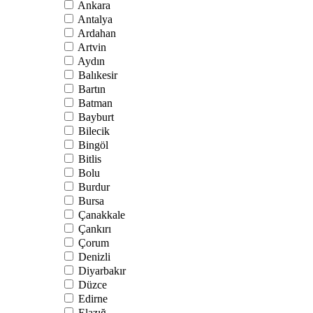
Ankara
Antalya
Ardahan
Artvin
Aydın
Balıkesir
Bartın
Batman
Bayburt
Bilecik
Bingöl
Bitlis
Bolu
Burdur
Bursa
Çanakkale
Çankırı
Çorum
Denizli
Diyarbakır
Düzce
Edirne
Elazığ