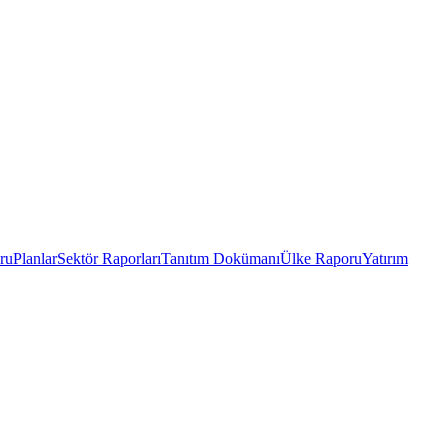
ru
Planlar
Sektör Raporları
Tanıtım Dokümanı
Ülke Raporu
Yatırım