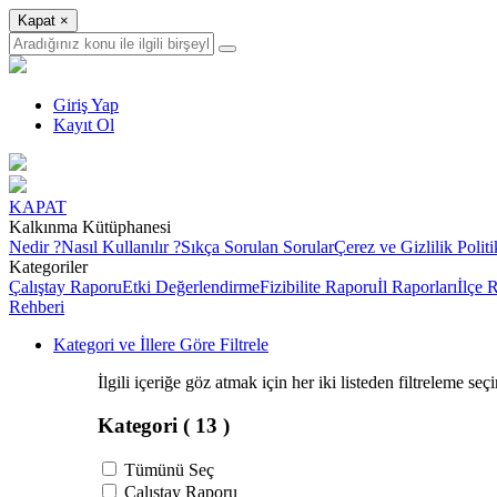
Kapat
×
Giriş Yap
Kayıt Ol
KAPAT
Kalkınma Kütüphanesi
Nedir ?
Nasıl Kullanılır ?
Sıkça Sorulan Sorular
Çerez ve Gizlilik Politi
Kategoriler
Çalıştay Raporu
Etki Değerlendirme
Fizibilite Raporu
İl Raporları
İlçe 
Rehberi
Kategori ve İllere Göre Filtrele
İlgili içeriğe göz atmak için her iki listeden filtreleme seç
Kategori
( 13 )
Tümünü Seç
Çalıştay Raporu