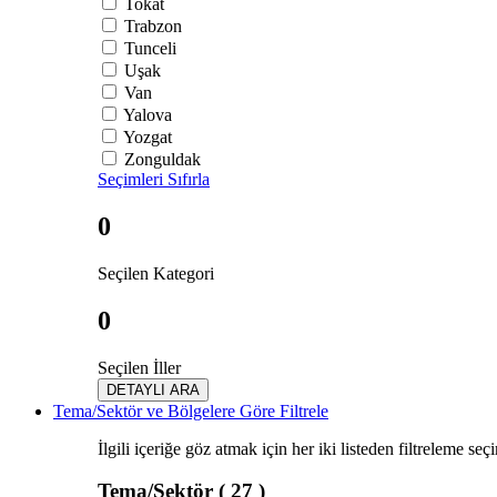
Tokat
Trabzon
Tunceli
Uşak
Van
Yalova
Yozgat
Zonguldak
Seçimleri Sıfırla
0
Seçilen Kategori
0
Seçilen İller
DETAYLI ARA
Tema/Sektör ve Bölgelere Göre Filtrele
İlgili içeriğe göz atmak için her iki listeden filtreleme seç
Tema/Sektör
( 27 )