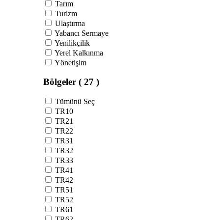
Tarım
Turizm
Ulaştırma
Yabancı Sermaye
Yenilikçilik
Yerel Kalkınma
Yönetişim
Bölgeler
( 27 )
Tümünü Seç
TR10
TR21
TR22
TR31
TR32
TR33
TR41
TR42
TR51
TR52
TR61
TR62