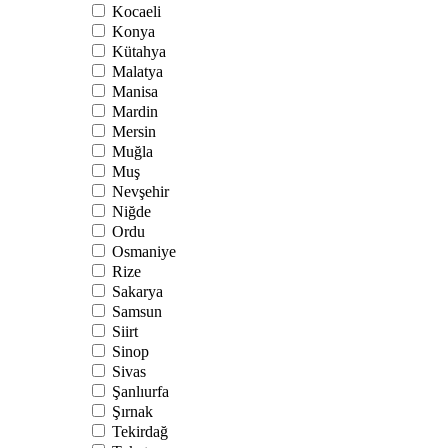
Kocaeli
Konya
Kütahya
Malatya
Manisa
Mardin
Mersin
Muğla
Muş
Nevşehir
Niğde
Ordu
Osmaniye
Rize
Sakarya
Samsun
Siirt
Sinop
Sivas
Şanlıurfa
Şırnak
Tekirdağ