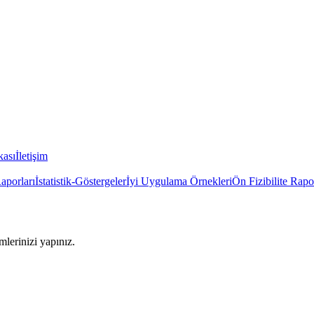
kası
İletişim
Raporları
İstatistik-Göstergeler
İyi Uygulama Örnekleri
Ön Fizibilite Rapo
imlerinizi yapınız.