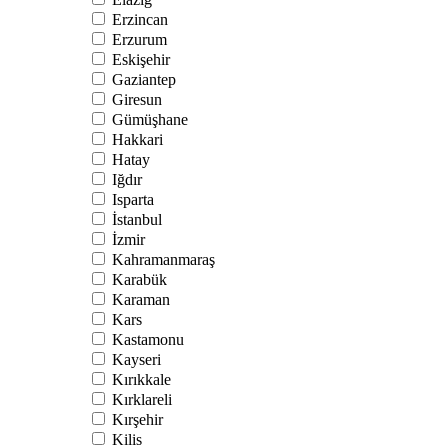
Erzincan
Erzurum
Eskişehir
Gaziantep
Giresun
Gümüşhane
Hakkari
Hatay
Iğdır
Isparta
İstanbul
İzmir
Kahramanmaraş
Karabük
Karaman
Kars
Kastamonu
Kayseri
Kırıkkale
Kırklareli
Kırşehir
Kilis