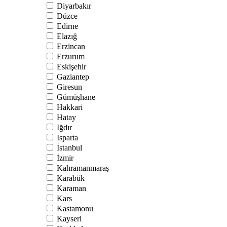
Diyarbakır
Düzce
Edirne
Elazığ
Erzincan
Erzurum
Eskişehir
Gaziantep
Giresun
Gümüşhane
Hakkari
Hatay
Iğdır
Isparta
İstanbul
İzmir
Kahramanmaraş
Karabük
Karaman
Kars
Kastamonu
Kayseri