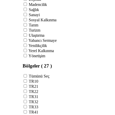
Madencilik
Sağlık
Sanayi
Sosyal Kalkınma
Tarım
Turizm
Ulaştırma
Yabancı Sermaye
Yenilikçilik
Yerel Kalkınma
Yönetişim
Bölgeler
( 27 )
Tümünü Seç
TR10
TR21
TR22
TR31
TR32
TR33
TR41