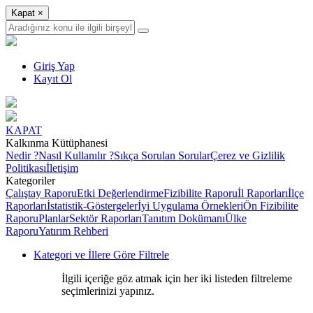
Kapat
×
Giriş Yap
Kayıt Ol
KAPAT
Kalkınma Kütüphanesi
Nedir ?
Nasıl Kullanılır ?
Sıkça Sorulan Sorular
Çerez ve Gizlilik
Politikası
İletişim
Kategoriler
Çalıştay Raporu
Etki Değerlendirme
Fizibilite Raporu
İl Raporları
İlçe
Raporları
İstatistik-Göstergeler
İyi Uygulama Örnekleri
Ön Fizibilite
Raporu
Planlar
Sektör Raporları
Tanıtım Dokümanı
Ülke
Raporu
Yatırım Rehberi
Kategori ve İllere Göre Filtrele
İlgili içeriğe göz atmak için her iki listeden filtreleme
seçimlerinizi yapınız.