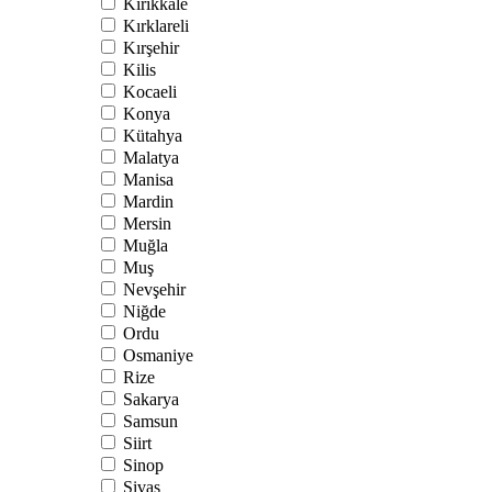
Kırıkkale
Kırklareli
Kırşehir
Kilis
Kocaeli
Konya
Kütahya
Malatya
Manisa
Mardin
Mersin
Muğla
Muş
Nevşehir
Niğde
Ordu
Osmaniye
Rize
Sakarya
Samsun
Siirt
Sinop
Sivas