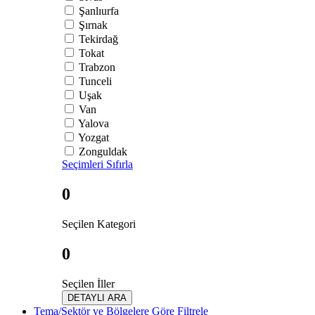
Şanlıurfa
Şırnak
Tekirdağ
Tokat
Trabzon
Tunceli
Uşak
Van
Yalova
Yozgat
Zonguldak
Seçimleri Sıfırla
0
Seçilen Kategori
0
Seçilen İller
DETAYLI ARA
Tema/Sektör ve Bölgelere Göre Filtrele