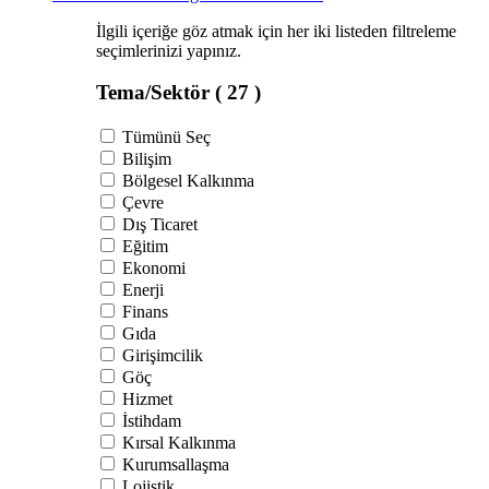
İlgili içeriğe göz atmak için her iki listeden filtreleme
seçimlerinizi yapınız.
Tema/Sektör
( 27 )
Tümünü Seç
Bilişim
Bölgesel Kalkınma
Çevre
Dış Ticaret
Eğitim
Ekonomi
Enerji
Finans
Gıda
Girişimcilik
Göç
Hizmet
İstihdam
Kırsal Kalkınma
Kurumsallaşma
Lojistik