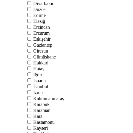
Diyarbakır
Düzce
Edirne
Elazığ
Erzincan
Erzurum
Eskişehir
Gaziantep
Giresun
Gümüşhane
Hakkari
Hatay
Iğdır
Isparta
İstanbul
İzmir
Kahramanmaraş
Karabük
Karaman
Kars
Kastamonu
Kayseri