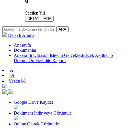
0
Seçilen Yıl
DETAYLI ARA
ARA
Detaylı Arama
Anasayfa
Dökümanlar
Ankara İli Ultrason İşlevini Gerçekleştirecek Akıllı Çip
Üretimi Ön Fizibilite Raporu
-A
+A
Yazdır
Google Drive Kaydet
Dokümanı İndir veya Görüntüle
Online Olarak Görüntüle