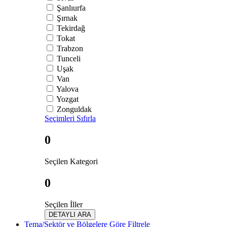
Şanlıurfa
Şırnak
Tekirdağ
Tokat
Trabzon
Tunceli
Uşak
Van
Yalova
Yozgat
Zonguldak
Seçimleri Sıfırla
0
Seçilen Kategori
0
Seçilen İller
DETAYLI ARA
Tema/Sektör ve Bölgelere Göre Filtrele