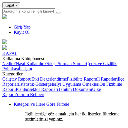
Kapat
×
Giriş Yap
Kayıt Ol
KAPAT
Kalkınma Kütüphanesi
Nedir ?
Nasıl Kullanılır ?
Sıkça Sorulan Sorular
Çerez ve Gizlilik
Politikası
İletişim
Kategoriler
Çalıştay Raporu
Etki Değerlendirme
Fizibilite Raporu
İl Raporları
İlçe
Raporları
İstatistik-Göstergeler
İyi Uygulama Örnekleri
Ön Fizibilite
Raporu
Planlar
Sektör Raporları
Tanıtım Dokümanı
Ülke
Raporu
Yatırım Rehberi
Kategori ve İllere Göre Filtrele
İlgili içeriğe göz atmak için her iki listeden filtreleme
seçimlerinizi yapınız.