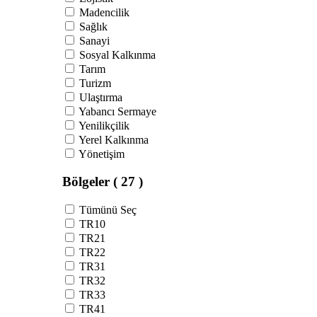
Madencilik
Sağlık
Sanayi
Sosyal Kalkınma
Tarım
Turizm
Ulaştırma
Yabancı Sermaye
Yenilikçilik
Yerel Kalkınma
Yönetişim
Bölgeler
( 27 )
Tümünü Seç
TR10
TR21
TR22
TR31
TR32
TR33
TR41