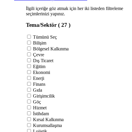
İlgili içeriğe göz atmak için her iki listeden filtreleme
seçimlerinizi yapınız.
Tema/Sektör
( 27 )
Tümünü Seç
Bilişim
Bölgesel Kalkınma
Çevre
Dış Ticaret
Eğitim
Ekonomi
Enerji
Finans
Gıda
Girişimcilik
Göç
Hizmet
İstihdam
Kırsal Kalkınma
Kurumsallaşma
Lojistik