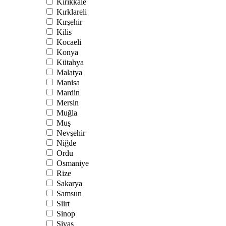
Kırıkkale
Kırklareli
Kırşehir
Kilis
Kocaeli
Konya
Kütahya
Malatya
Manisa
Mardin
Mersin
Muğla
Muş
Nevşehir
Niğde
Ordu
Osmaniye
Rize
Sakarya
Samsun
Siirt
Sinop
Sivas