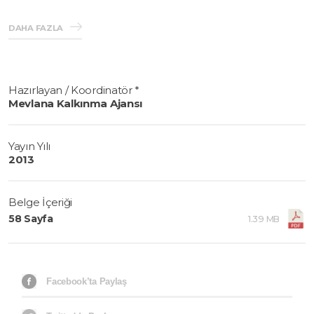
sektörleri ve hedef pazarlar belirlenmiştir.
DAHA FAZLA
Hazırlayan / Koordinatör *
Mevlana Kalkınma Ajansı
Yayın Yılı
2013
Belge İçeriği
58 Sayfa
1.39 MB
Facebook’ta Paylaş