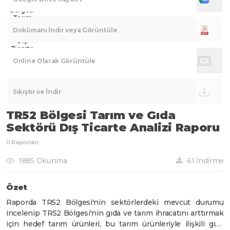
TR52
Bölgesi
Tarım
ve Gıda
Dokümanı İndir veya Görüntüle
Sektörü
Dış
Ticarte
Analizi
Online Olarak Görüntüle
Raporu
Sıkıştır ve İndir
TR52 Bölgesi Tarım ve Gıda
Sektörü Dış Ticarte Analizi Raporu
İl Raporları
1885 Okunma
61 İndirme
Özet
Raporda TR52 Bölgesi'nin sektörlerdeki mevcut durumu
incelenip TR52 Bölgesi'nin gıda ve tarım ihracatını arttırmak
için hedef tarım ürünleri, bu tarım ürünleriyle ilişkili gıda