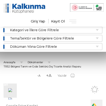
Giriş Yap
Kayıt Ol
Kategori ve İllere Göre Filtrele
Tema/Sektör ve Bölgelere Göre Filtrele
Döküman Yılına Göre Filtrele
Anasayfa
Dökümanlar
TR52 Bölgesi Tarım ve Gıda Sektörü Dış Ticarte Analizi Raporu
+A
Yazdır
-A
İl
rları
Google Drive Kaydet