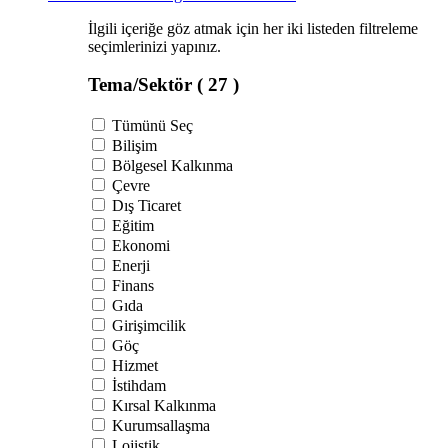
İlgili içeriğe göz atmak için her iki listeden filtreleme
seçimlerinizi yapınız.
Tema/Sektör
( 27 )
Tümünü Seç
Bilişim
Bölgesel Kalkınma
Çevre
Dış Ticaret
Eğitim
Ekonomi
Enerji
Finans
Gıda
Girişimcilik
Göç
Hizmet
İstihdam
Kırsal Kalkınma
Kurumsallaşma
Lojistik