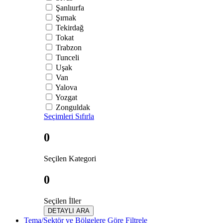
Şanlıurfa
Şırnak
Tekirdağ
Tokat
Trabzon
Tunceli
Uşak
Van
Yalova
Yozgat
Zonguldak
Seçimleri Sıfırla
0
Seçilen Kategori
0
Seçilen İller
DETAYLI ARA
Tema/Sektör ve Bölgelere Göre Filtrele