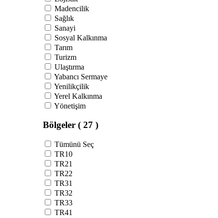
Madencilik
Sağlık
Sanayi
Sosyal Kalkınma
Tarım
Turizm
Ulaştırma
Yabancı Sermaye
Yenilikçilik
Yerel Kalkınma
Yönetişim
Bölgeler
( 27 )
Tümünü Seç
TR10
TR21
TR22
TR31
TR32
TR33
TR41