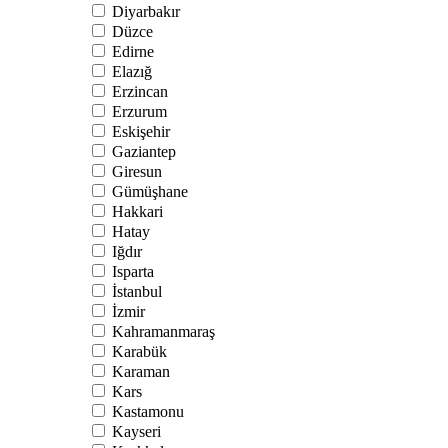
Diyarbakır
Düzce
Edirne
Elazığ
Erzincan
Erzurum
Eskişehir
Gaziantep
Giresun
Gümüşhane
Hakkari
Hatay
Iğdır
Isparta
İstanbul
İzmir
Kahramanmaraş
Karabük
Karaman
Kars
Kastamonu
Kayseri