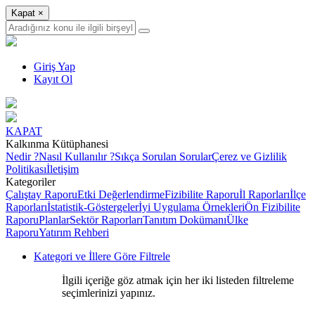
Kapat
×
Giriş Yap
Kayıt Ol
KAPAT
Kalkınma Kütüphanesi
Nedir ?
Nasıl Kullanılır ?
Sıkça Sorulan Sorular
Çerez ve Gizlilik
Politikası
İletişim
Kategoriler
Çalıştay Raporu
Etki Değerlendirme
Fizibilite Raporu
İl Raporları
İlçe
Raporları
İstatistik-Göstergeler
İyi Uygulama Örnekleri
Ön Fizibilite
Raporu
Planlar
Sektör Raporları
Tanıtım Dokümanı
Ülke
Raporu
Yatırım Rehberi
Kategori ve İllere Göre Filtrele
İlgili içeriğe göz atmak için her iki listeden filtreleme
seçimlerinizi yapınız.