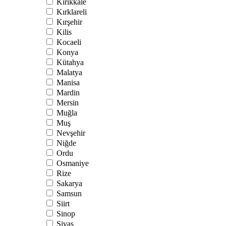
Kırıkkale
Kırklareli
Kırşehir
Kilis
Kocaeli
Konya
Kütahya
Malatya
Manisa
Mardin
Mersin
Muğla
Muş
Nevşehir
Niğde
Ordu
Osmaniye
Rize
Sakarya
Samsun
Siirt
Sinop
Sivas