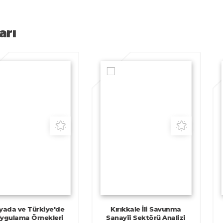
arı
e Türkiye'de
Kırıkkale İli Savunma
Kap
ma Örnekleri
Sanayii Sektörü Analizi
Turi