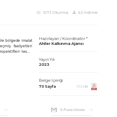
1073 Okunma
63 İndirme
Hazırlayan / Koordinatör *
ile bölgede imalat
Ahiler Kalkınma Ajansı
çmiş faaliyetleri
pektifleri tespit
yürüteceği imalat
Yayın Yılı
cek çalışmalar için
2023
edilmesi planlanan
planlanmaktadır.
elerinin yönetim
Belge İçeriği
70 Sayfa
1.72 MB
E-Posta Gönder