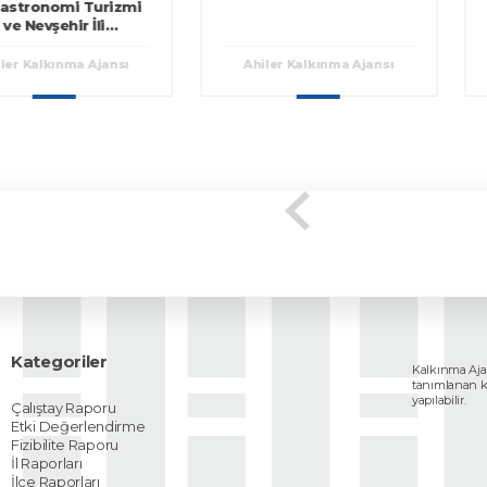
nomi Turizmi
Zinci
şehir İli
irlik Analizi
kınma Ajansı
Ahiler Kalkınma Ajansı
Ahil
Kategoriler
Kalkınma Ajan
tanımlanan kull
yapılabilir.
Çalıştay Raporu
Etki Değerlendirme
Fizibilite Raporu
İl Raporları
İlçe Raporları