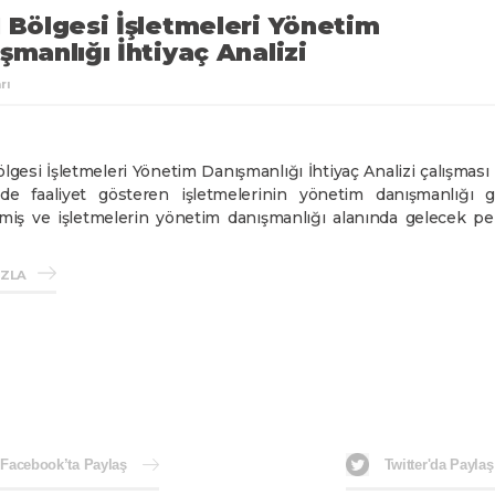
 Bölgesi İşletmeleri Yönetim
şmanlığı İhtiyaç Analizi
rı
lgesi İşletmeleri Yönetim Danışmanlığı İhtiyaç Analizi çalışması 
de faaliyet gösteren işletmelerinin yönetim danışmanlığı ge
miş ve işletmelerin yönetim danışmanlığı alanında gelecek pers
e çalışılmıştır. Araştırma bulgularının Ajansın bundan sonra 
alanındaki faaliyetlerinde katkı sağlayacağı ve bu alanda yürütüle
AZLA
luşturacağı düşünülmektedir. Çalışma ile Ajans tarafından ilan 
estek ve teknik destek programlarına temel oluşturulması 
nan yeni mali destek programlarıyla TR71 bölgesi işletm
lığı yatırımına erişiminin kolaylaştırılması amaçlanacaktır.
Facebook’ta Paylaş
Twitter'da Paylaş