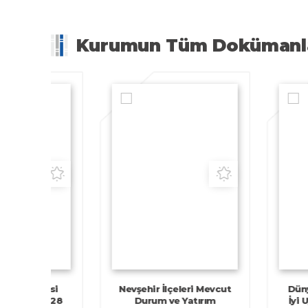
Kurumun Tüm Dokümanl
ölgesi
Nevşehir İlçeleri Mevcut
Dünyada v
24-2028
Durum ve Yatırım
İyi Uygula