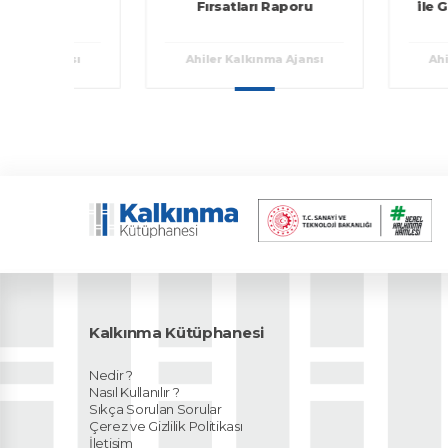
Fırsatları Raporu
ile Gastro
ve Nev
Uygulanabil
Ajansı
Ahiler Kalkınma Ajansı
Ahiler Kal
Kalkınma Kütüphanesi
Nedir ?
Nasıl Kullanılır ?
Sıkça Sorulan Sorular
Çerez ve Gizlilik Politikası
İletişim