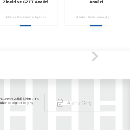
ri ve GZFT Analizi
Analizi
er Kalkınma Ajansı
Ahiler Kalkınma Ajansı
slarının yetkili birimlerine
Ajans Girişi
anıcı bilgileri ile giriş