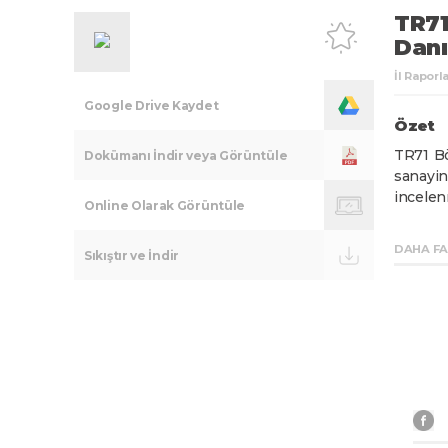
TR71
Danı
İl Raporla
Google Drive Kaydet
Özet
TR71 Bö
Dokümanı İndir veya Görüntüle
sanayin
incelen
Online Olarak Görüntüle
edilmey
sanayi 
DAHA F
Sıkıştır ve İndir
zemin o
mali d
Planla
danışman