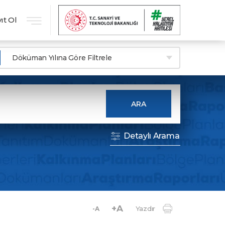
ıt Ol
Döküman Yılına Göre Filtrele
ARA
Detaylı Arama
+A
Yazdır
-A