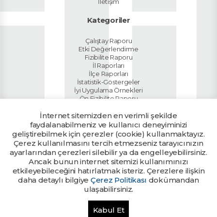
İletişim
Kategoriler
Çalıştay Raporu
Etki Değerlendirme
Fizibilite Raporu
İl Raporları
İlçe Raporları
İstatistik-Göstergeler
İyi Uygulama Örnekleri
Ön Fizibilite Raporu
Planlar
İnternet sitemizden en verimli şekilde
Sektör Raporları
Tanıtım Dokümanı
faydalanabilmeniz ve kullanıcı deneyiminizi
Ülke Raporu
geliştirebilmek için çerezler (cookie) kullanmaktayız.
Yatırım Rehberi
Çerez kullanılmasını tercih etmezseniz tarayıcınızın
ayarlarından çerezleri silebilir ya da engelleyebilirsiniz.
Ancak bunun internet sitemizi kullanımınızı
Kalkınma Ajanslarının yetkili
Ajans Girişi
birimlerine tanımlanan kullanıcı
etkileyebileceğini hatırlatmak isteriz. Çerezlere ilişkin
bilgileri ile giriş yapılabilir.
daha detaylı bilgiye
Çerez Politikası
dokümandan
ulaşabilirsiniz.
Bu sitede yayınlanan her türlü bilgi ve belge T.C. Sanayi ve Teknoloji
Kabul Et
Bakanlığı tarafından muhafaza edilmektedir. Tüm hakları saklıdır. © 2026