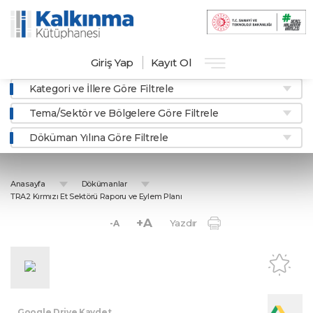
Giriş Yap
Kayıt Ol
Kategori ve İllere Göre Filtrele
Tema/Sektör ve Bölgelere Göre Filtrele
Döküman Yılına Göre Filtrele
Anasayfa
Dökümanlar
TRA2 Kırmızı Et Sektörü Raporu ve Eylem Planı
+A
Yazdır
-A
Google Drive Kaydet