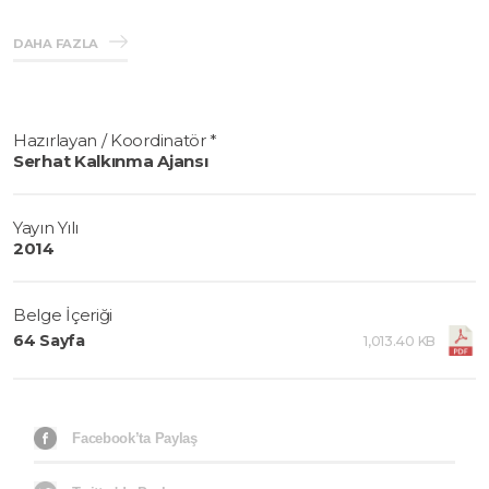
tespit etmektedir.
DAHA FAZLA
Hazırlayan / Koordinatör *
Serhat Kalkınma Ajansı
Yayın Yılı
2014
Belge İçeriği
64 Sayfa
1,013.40 KB
Facebook’ta Paylaş