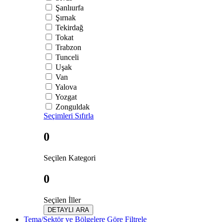
Şanlıurfa
Şırnak
Tekirdağ
Tokat
Trabzon
Tunceli
Uşak
Van
Yalova
Yozgat
Zonguldak
Seçimleri Sıfırla
0
Seçilen Kategori
0
Seçilen İller
DETAYLI ARA
Tema/Sektör ve Bölgelere Göre Filtrele