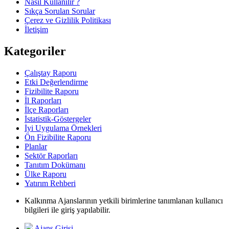
Nasıl Kullanılır ?
Sıkça Sorulan Sorular
Çerez ve Gizlilik Politikası
İletişim
Kategoriler
Çalıştay Raporu
Etki Değerlendirme
Fizibilite Raporu
İl Raporları
İlçe Raporları
İstatistik-Göstergeler
İyi Uygulama Örnekleri
Ön Fizibilite Raporu
Planlar
Sektör Raporları
Tanıtım Dokümanı
Ülke Raporu
Yatırım Rehberi
Kalkınma Ajanslarının yetkili birimlerine tanımlanan kullanıcı
bilgileri ile giriş yapılabilir.
Ajans Girişi