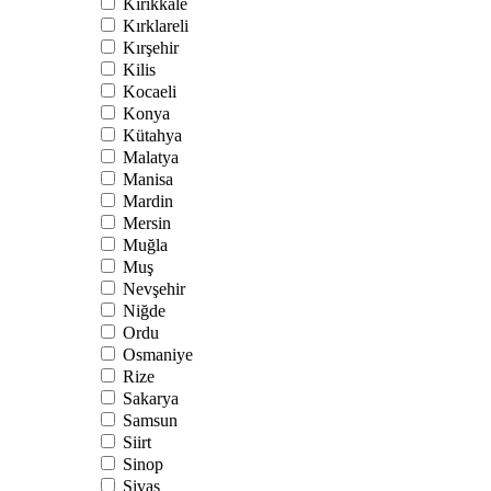
Kırıkkale
Kırklareli
Kırşehir
Kilis
Kocaeli
Konya
Kütahya
Malatya
Manisa
Mardin
Mersin
Muğla
Muş
Nevşehir
Niğde
Ordu
Osmaniye
Rize
Sakarya
Samsun
Siirt
Sinop
Sivas