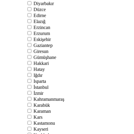
Diyarbakır
Düzce
Edirne
Elazığ
Erzincan
Erzurum
Eskişehir
Gaziantep
Giresun
Gümüşhane
Hakkari
Hatay
Iğdır
Isparta
İstanbul
İzmir
Kahramanmaraş
Karabük
Karaman
Kars
Kastamonu
Kayseri