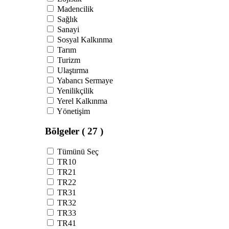
Madencilik
Sağlık
Sanayi
Sosyal Kalkınma
Tarım
Turizm
Ulaştırma
Yabancı Sermaye
Yenilikçilik
Yerel Kalkınma
Yönetişim
Bölgeler
( 27 )
Tümünü Seç
TR10
TR21
TR22
TR31
TR32
TR33
TR41