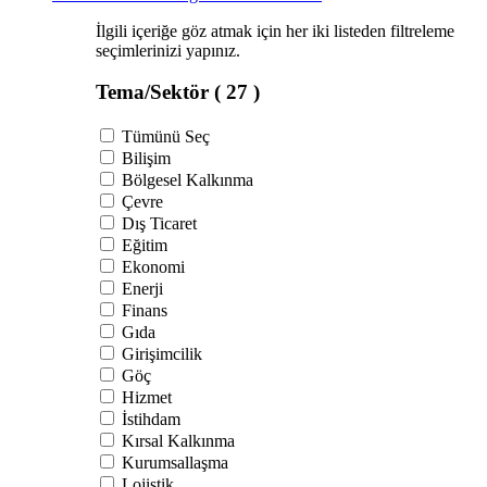
İlgili içeriğe göz atmak için her iki listeden filtreleme
seçimlerinizi yapınız.
Tema/Sektör
( 27 )
Tümünü Seç
Bilişim
Bölgesel Kalkınma
Çevre
Dış Ticaret
Eğitim
Ekonomi
Enerji
Finans
Gıda
Girişimcilik
Göç
Hizmet
İstihdam
Kırsal Kalkınma
Kurumsallaşma
Lojistik