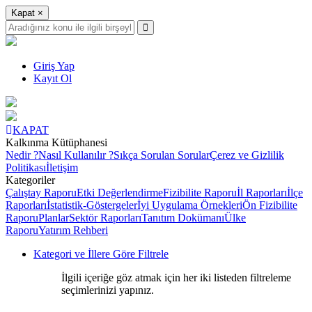
Kapat
×
Giriş Yap
Kayıt Ol
KAPAT
Kalkınma Kütüphanesi
Nedir ?
Nasıl Kullanılır ?
Sıkça Sorulan Sorular
Çerez ve Gizlilik
Politikası
İletişim
Kategoriler
Çalıştay Raporu
Etki Değerlendirme
Fizibilite Raporu
İl Raporları
İlçe
Raporları
İstatistik-Göstergeler
İyi Uygulama Örnekleri
Ön Fizibilite
Raporu
Planlar
Sektör Raporları
Tanıtım Dokümanı
Ülke
Raporu
Yatırım Rehberi
Kategori ve İllere Göre Filtrele
İlgili içeriğe göz atmak için her iki listeden filtreleme
seçimlerinizi yapınız.