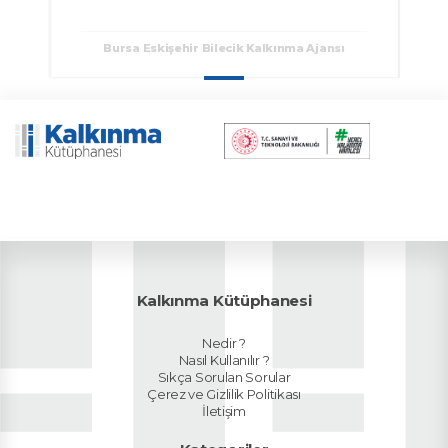
Bursa Eskişehir Bilecik Kalkınma Ajansı
Bursa Eskişehir Bilecik Kalkınma Ajansı
Kalkınma Kütüphanesi
Nedir ?
Nasıl Kullanılır ?
Sıkça Sorulan Sorular
Çerez ve Gizlilik Politikası
İletişim