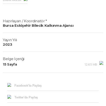
DAHA FAZLA
bir kaynak oluşturması ve Ajans desteklerini yönlendirmesi
amacıyla Sanayi ve Teknoloji Bakanlığı koordinasyonunda
faaliyet gösteren Bursa Eskişehir Bilecik Kalkınma Ajansı
tarafından hazırlanmıştır.
Hazırlayan / Koordinatör *
Bursa Eskişehir Bilecik Kalkınma Ajansı
Yayın Yılı
2023
Belge İçeriği
15 Sayfa
12.65 MB
Facebook’ta Paylaş
Twitter'da Paylaş