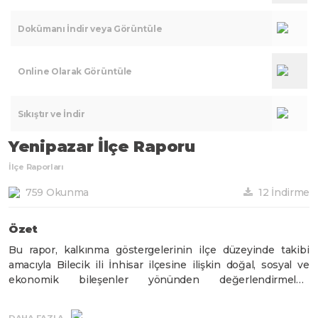
Dokümanı İndir veya Görüntüle
Online Olarak Görüntüle
Sıkıştır ve İndir
Yenipazar İlçe Raporu
İlçe Raporları
759 Okunma
12 İndirme
Özet
Bu rapor, kalkınma göstergelerinin ilçe düzeyinde takibi
amacıyla Bilecik ili İnhisar ilçesine ilişkin doğal, sosyal ve
ekonomik bileşenler yönünden değerlendirmeleri
kapsamakta olup; ilçe, il ve bölge düzeyinde yürütülecek
araştırma, analiz, strateji ve planlama çalışmalarına bütüncül