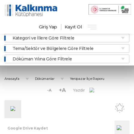
Giriş Yap
Kayıt Ol
Kategori ve İllere Göre Filtrele
Tema/Sektör ve Bölgelere Göre Filtrele
Döküman Yılına Göre Filtrele
Anasayfa
Dökümanlar
Yenipazar İlçe Raporu
+A
Yazdır
-A
Google Drive Kaydet