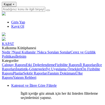
Kapat
×
Giriş Yap
Kayıt Ol
KAPAT
Kalkınma Kütüphanesi
Nedir ?
Nasıl Kullanılır ?
Sıkça Sorulan Sorular
Çerez ve Gizlilik
Politikası
İletişim
Kategoriler
Çalıştay Raporu
Etki Değerlendirme
Fizibilite Raporu
İl Raporları
İlçe
Raporları
İstatistik-Göstergeler
İyi Uygulama Örnekleri
Ön Fizibilite
Raporu
Planlar
Sektör Raporları
Tanıtım Dokümanı
Ülke
Raporu
Yatırım Rehberi
Kategori ve İllere Göre Filtrele
İlgili içeriğe göz atmak için her iki listeden filtreleme
seçimlerinizi yapınız.