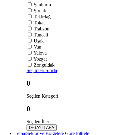
Şanlıurfa
Şırnak
Tekirdağ
Tokat
Trabzon
Tunceli
Uşak
Van
Yalova
Yozgat
Zonguldak
Seçimleri Sıfırla
0
Seçilen Kategori
0
Seçilen İller
DETAYLI ARA
Tema/Sektör ve Bölgelere Göre Filtrele