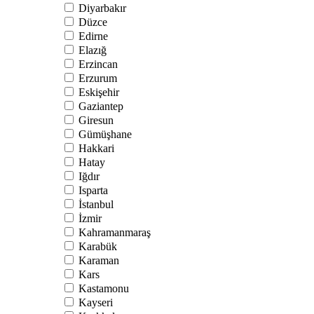
Diyarbakır
Düzce
Edirne
Elazığ
Erzincan
Erzurum
Eskişehir
Gaziantep
Giresun
Gümüşhane
Hakkari
Hatay
Iğdır
Isparta
İstanbul
İzmir
Kahramanmaraş
Karabük
Karaman
Kars
Kastamonu
Kayseri