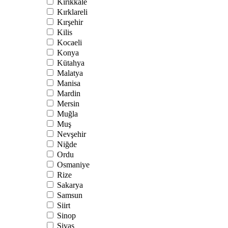
Kırıkkale
Kırklareli
Kırşehir
Kilis
Kocaeli
Konya
Kütahya
Malatya
Manisa
Mardin
Mersin
Muğla
Muş
Nevşehir
Niğde
Ordu
Osmaniye
Rize
Sakarya
Samsun
Siirt
Sinop
Sivas