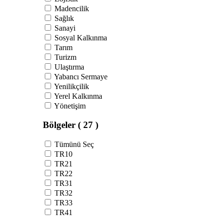
Madencilik
Sağlık
Sanayi
Sosyal Kalkınma
Tarım
Turizm
Ulaştırma
Yabancı Sermaye
Yenilikçilik
Yerel Kalkınma
Yönetişim
Bölgeler
( 27 )
Tümünü Seç
TR10
TR21
TR22
TR31
TR32
TR33
TR41