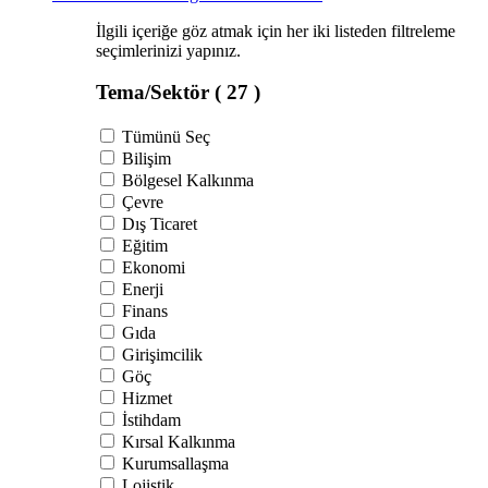
İlgili içeriğe göz atmak için her iki listeden filtreleme
seçimlerinizi yapınız.
Tema/Sektör
( 27 )
Tümünü Seç
Bilişim
Bölgesel Kalkınma
Çevre
Dış Ticaret
Eğitim
Ekonomi
Enerji
Finans
Gıda
Girişimcilik
Göç
Hizmet
İstihdam
Kırsal Kalkınma
Kurumsallaşma
Lojistik