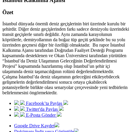
İstanbul Kalkınma Ajansı
Özet
İstanbul dünyada önemli deniz geçişlerinin biri üzerinde kurulu bir
şehirdir. Diğer deniz geçişlerinden farkı sadece denizyolu üzerindeki
transit geçişlerle sınırlı değildir. Aynı zamanda karayolunun
köprülerle, demiryollarının da boğaz tüp geçiti şeklinde bu su yolu
üzerinden geçmesi diğer bir özelliği olmaktadır. Bu rapor İstanbul
Kalkınma Ajansı tarafından Doğrudan Faaliyet Desteği Programı
kapsamında desteklenen ve Okan Üniversitesi tarafından yürütülen
“İstanbul’da Deniz Ulaşımının Geleceğinin Değerlendirilmesi
Projesi” kapsamında hazırlanmış olup İstanbul’un şehir içi
ulaşımında deniz taşımacılığının rolünü değerlendirmektedir.
Çalışma İstanbul’da deniz ulaşımının geleceğini etkileyebilecek
gelişmelerin değerlendirilmesi sonucu ortaya çıkabilecek
potansiyellerle birlikte olası senaryolar çerçevesinde yeni tedbirlerin
belirlenmesini öngörmektedir.
Facebook’ta Paylaş
Twitter'da Paylaş
E-Posta Gönder
Google Drive Kaydet
Dokümanı İndir veya Görüntüle