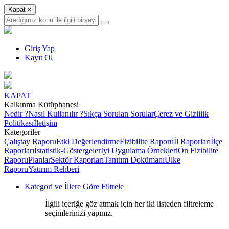
Kapat
×
Giriş Yap
Kayıt Ol
KAPAT
Kalkınma Kütüphanesi
Nedir ?
Nasıl Kullanılır ?
Sıkça Sorulan Sorular
Çerez ve Gizlilik
Politikası
İletişim
Kategoriler
Çalıştay Raporu
Etki Değerlendirme
Fizibilite Raporu
İl Raporları
İlçe
Raporları
İstatistik-Göstergeler
İyi Uygulama Örnekleri
Ön Fizibilite
Raporu
Planlar
Sektör Raporları
Tanıtım Dokümanı
Ülke
Raporu
Yatırım Rehberi
Kategori ve İllere Göre Filtrele
İlgili içeriğe göz atmak için her iki listeden filtreleme
seçimlerinizi yapınız.