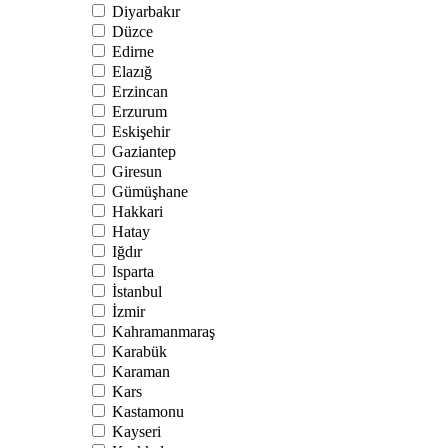
Diyarbakır
Düzce
Edirne
Elazığ
Erzincan
Erzurum
Eskişehir
Gaziantep
Giresun
Gümüşhane
Hakkari
Hatay
Iğdır
Isparta
İstanbul
İzmir
Kahramanmaraş
Karabük
Karaman
Kars
Kastamonu
Kayseri