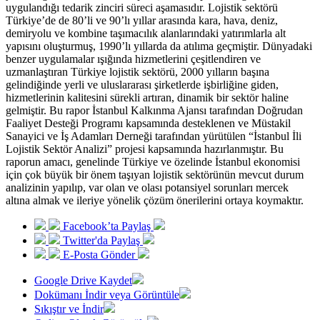
uygulandığı tedarik zinciri süreci aşamasıdır. Lojistik sektörü
Türkiye’de de 80’li ve 90’lı yıllar arasında kara, hava, deniz,
demiryolu ve kombine taşımacılık alanlarındaki yatırımlarla alt
yapısını oluşturmuş, 1990’lı yıllarda da atılıma geçmiştir. Dünyadaki
benzer uygulamalar ışığında hizmetlerini çeşitlendiren ve
uzmanlaştıran Türkiye lojistik sektörü, 2000 yılların başına
gelindiğinde yerli ve uluslararası şirketlerde işbirliğine giden,
hizmetlerinin kalitesini sürekli artıran, dinamik bir sektör haline
gelmiştir. Bu rapor İstanbul Kalkınma Ajansı tarafından Doğrudan
Faaliyet Desteği Programı kapsamında desteklenen ve Müstakil
Sanayici ve İş Adamları Derneği tarafından yürütülen “İstanbul İli
Lojistik Sektör Analizi” projesi kapsamında hazırlanmıştır. Bu
raporun amacı, genelinde Türkiye ve özelinde İstanbul ekonomisi
için çok büyük bir önem taşıyan lojistik sektörünün mevcut durum
analizinin yapılıp, var olan ve olası potansiyel sorunları mercek
altına almak ve ileriye yönelik çözüm önerilerini ortaya koymaktır.
Facebook’ta Paylaş
Twitter'da Paylaş
E-Posta Gönder
Google Drive Kaydet
Dokümanı İndir veya Görüntüle
Sıkıştır ve İndir