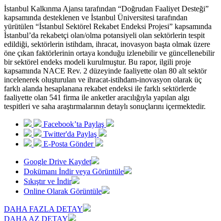
İstanbul Kalkınma Ajansı tarafından “Doğrudan Faaliyet Desteği”
kapsamında desteklenen ve İstanbul Üniversitesi tarafından
yürütülen “İstanbul Sektörel Rekabet Endeksi Projesi” kapsamında
İstanbul’da rekabetçi olan/olma potansiyeli olan sektörlerin tespit
edildiği, sektörlerin istihdam, ihracat, inovasyon başta olmak üzere
öne çıkan faktörlerinin ortaya konduğu izlenebilir ve güncellenebilir
bir sektörel endeks modeli kurulmuştur. Bu rapor, ilgili proje
kapsamında NACE Rev. 2 düzeyinde faaliyette olan 80 alt sektör
incelenerek oluşturulan ve ihracat-istihdam-inovasyon olarak üç
farklı alanda hesaplanana rekabet endeksi ile farklı sektörlerde
faaliyette olan 541 firma ile anketler aracılığıyla yapılan algı
tespitleri ve saha araştırmalarının detaylı sonuçlarını içermektedir.
Facebook’ta Paylaş
Twitter'da Paylaş
E-Posta Gönder
Google Drive Kaydet
Dokümanı İndir veya Görüntüle
Sıkıştır ve İndir
Online Olarak Görüntüle
DAHA FAZLA DETAY
DAHA AZ DETAY