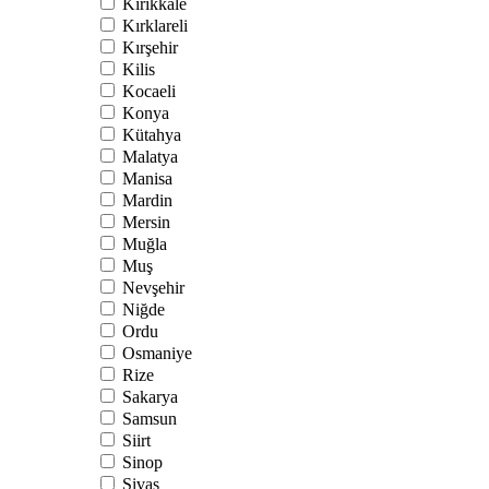
Kırıkkale
Kırklareli
Kırşehir
Kilis
Kocaeli
Konya
Kütahya
Malatya
Manisa
Mardin
Mersin
Muğla
Muş
Nevşehir
Niğde
Ordu
Osmaniye
Rize
Sakarya
Samsun
Siirt
Sinop
Sivas