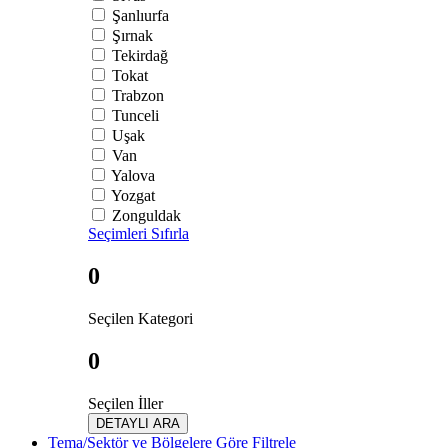
Şanlıurfa
Şırnak
Tekirdağ
Tokat
Trabzon
Tunceli
Uşak
Van
Yalova
Yozgat
Zonguldak
Seçimleri Sıfırla
0
Seçilen Kategori
0
Seçilen İller
DETAYLI ARA
Tema/Sektör ve Bölgelere Göre Filtrele