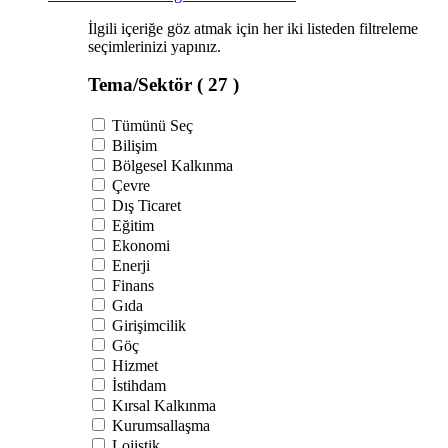
İlgili içeriğe göz atmak için her iki listeden filtreleme
seçimlerinizi yapınız.
Tema/Sektör
( 27 )
Tümünü Seç
Bilişim
Bölgesel Kalkınma
Çevre
Dış Ticaret
Eğitim
Ekonomi
Enerji
Finans
Gıda
Girişimcilik
Göç
Hizmet
İstihdam
Kırsal Kalkınma
Kurumsallaşma
Lojistik