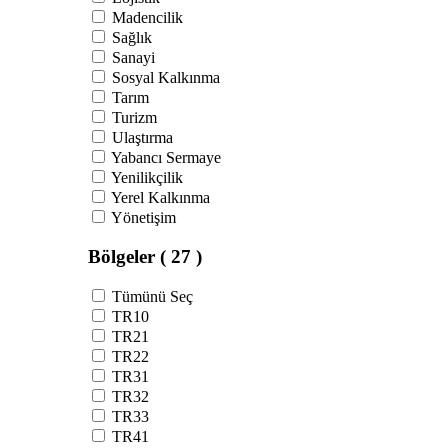
Madencilik
Sağlık
Sanayi
Sosyal Kalkınma
Tarım
Turizm
Ulaştırma
Yabancı Sermaye
Yenilikçilik
Yerel Kalkınma
Yönetişim
Bölgeler
( 27 )
Tümünü Seç
TR10
TR21
TR22
TR31
TR32
TR33
TR41