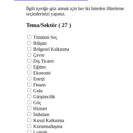
İlgili içeriğe göz atmak için her iki listeden filtreleme
seçimlerinizi yapınız.
Tema/Sektör
( 27 )
Tümünü Seç
Bilişim
Bölgesel Kalkınma
Çevre
Dış Ticaret
Eğitim
Ekonomi
Enerji
Finans
Gıda
Girişimcilik
Göç
Hizmet
İstihdam
Kırsal Kalkınma
Kurumsallaşma
Lojistik