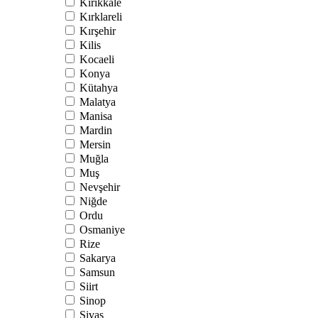
Kırıkkale
Kırklareli
Kırşehir
Kilis
Kocaeli
Konya
Kütahya
Malatya
Manisa
Mardin
Mersin
Muğla
Muş
Nevşehir
Niğde
Ordu
Osmaniye
Rize
Sakarya
Samsun
Siirt
Sinop
Sivas