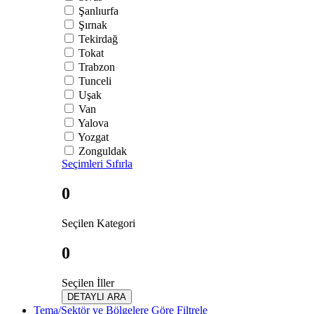
Şanlıurfa
Şırnak
Tekirdağ
Tokat
Trabzon
Tunceli
Uşak
Van
Yalova
Yozgat
Zonguldak
Seçimleri Sıfırla
0
Seçilen Kategori
0
Seçilen İller
DETAYLI ARA
Tema/Sektör ve Bölgelere Göre Filtrele