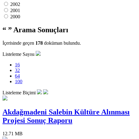
2002
2001
2000
“ ”
Arama Sonuçları
İçerisinde geçen
178
doküman bulundu.
Listeleme Sayısı
16
32
64
100
Listeleme Biçimi
Akdağmadeni Salebin Kültüre Alınması
Projesi Sonuç Raporu
12.71 MB