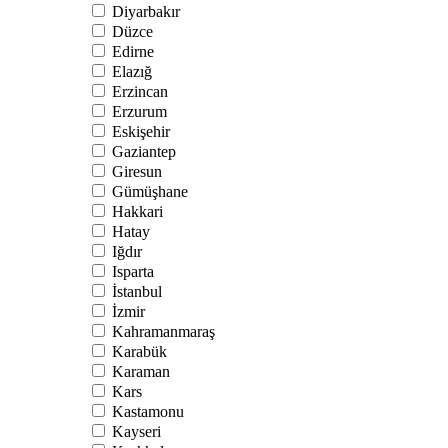
Diyarbakır
Düzce
Edirne
Elazığ
Erzincan
Erzurum
Eskişehir
Gaziantep
Giresun
Gümüşhane
Hakkari
Hatay
Iğdır
Isparta
İstanbul
İzmir
Kahramanmaraş
Karabük
Karaman
Kars
Kastamonu
Kayseri