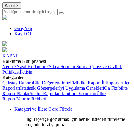
Kapat
×
Giriş Yap
Kayıt Ol
KAPAT
Kalkınma Kütüphanesi
Nedir ?
Nasıl Kullanılır ?
Sıkça Sorulan Sorular
Çerez ve Gizlilik
Politikası
İletişim
Kategoriler
Çalıştay Raporu
Etki Değerlendirme
Fizibilite Raporu
İl Raporları
İlçe
Raporları
İstatistik-Göstergeler
İyi Uygulama Örnekleri
Ön Fizibilite
Raporu
Planlar
Sektör Raporları
Tanıtım Dokümanı
Ülke
Raporu
Yatırım Rehberi
Kategori ve İllere Göre Filtrele
İlgili içeriğe göz atmak için her iki listeden filtreleme
seçimlerinizi yapınız.