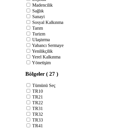
Madencilik
Sağlık
Sanayi
Sosyal Kalkınma
Tarım
Turizm
Ulaştırma
Yabancı Sermaye
Yenilikçilik
Yerel Kalkınma
Yönetişim
Bölgeler
( 27 )
Tümünü Seç
TR10
TR21
TR22
TR31
TR32
TR33
TR41