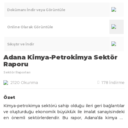
Dokümanı İndir veya Görüntüle
Online Olarak Görüntüle
Sıkıştır ve İndir
Adana Kimya-Petrokimya Sektör
Raporu
Sektör Raporları
2120 Okunma
178 İndirme
Özet
Kimya-petrokimya sektörü sahip olduğu ileri geri bağlantılar
ve oluşturduğu ekonomik büyüklük ile imalat sanayisindeki
en önemli sektörlerdendir. Bu rapor, Adana’da kimya ve
petrokimya sektörlerinin geliştirilmesi amacıyla Dünya,