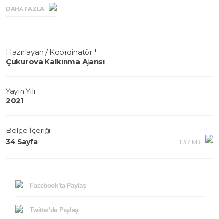
Türkiye ve Adana’daki sektörel mevcut durumu ortaya
DAHA FAZLA
koymak üzere hazırlanmıştır.
Hazırlayan / Koordinatör *
Çukurova Kalkınma Ajansı
Yayın Yılı
2021
Belge İçeriği
34 Sayfa
1.37 MB
Facebook’ta Paylaş
Twitter'da Paylaş