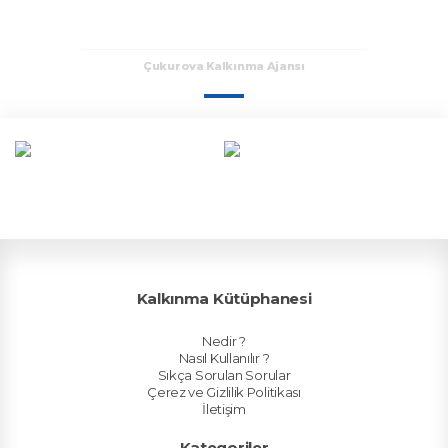
Çukurova Kalkınma Ajansı
Kalkınma Kütüphanesi
Nedir ?
Nasıl Kullanılır ?
Sıkça Sorulan Sorular
Çerez ve Gizlilik Politikası
İletişim
Kategoriler