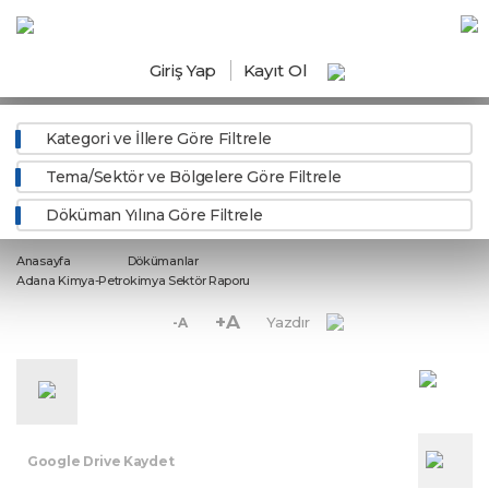
Giriş Yap
Kayıt Ol
Kategori ve İllere Göre Filtrele
Tema/Sektör ve Bölgelere Göre Filtrele
Döküman Yılına Göre Filtrele
Anasayfa
Dökümanlar
Adana Kimya-Petrokimya Sektör Raporu
+A
Yazdır
-A
Google Drive Kaydet