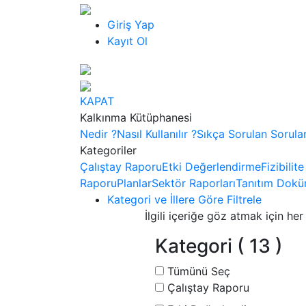
Giriş Yap
Kayıt Ol
KAPAT
Kalkınma Kütüphanesi
Nedir ?
Nasıl Kullanılır ?
Sıkça Sorulan Sorula
Kategoriler
Çalıştay Raporu
Etki Değerlendirme
Fizibilit
Raporu
Planlar
Sektör Raporları
Tanıtım Dokü
Kategori ve İllere Göre Filtrele
İlgili içeriğe göz atmak için her 
Kategori
( 13 )
Tümünü Seç
Çalıştay Raporu