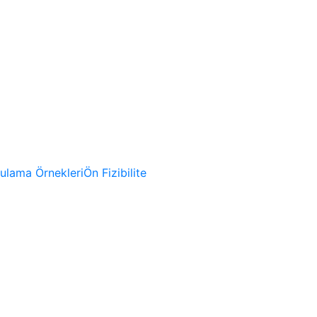
gulama Örnekleri
Ön Fizibilite