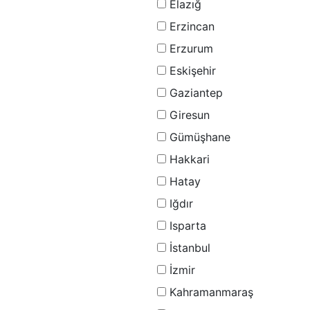
Elazığ
Erzincan
Erzurum
Eskişehir
Gaziantep
Giresun
Gümüşhane
Hakkari
Hatay
Iğdır
Isparta
İstanbul
İzmir
Kahramanmaraş