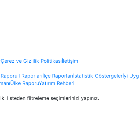
r
Çerez ve Gizlilik Politikası
İletişim
e Raporu
İl Raporları
İlçe Raporları
İstatistik-Göstergeler
İyi Uy
manı
Ülke Raporu
Yatırım Rehberi
iki listeden filtreleme seçimlerinizi yapınız.