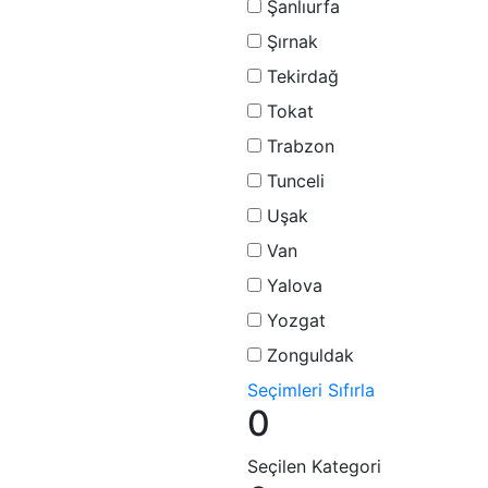
Şanlıurfa
Şırnak
Tekirdağ
Tokat
Trabzon
Tunceli
Uşak
Van
Yalova
Yozgat
Zonguldak
Seçimleri Sıfırla
0
Seçilen Kategori