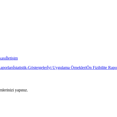
kası
İletişim
Raporları
İstatistik-Göstergeler
İyi Uygulama Örnekleri
Ön Fizibilite Rapo
imlerinizi yapınız.