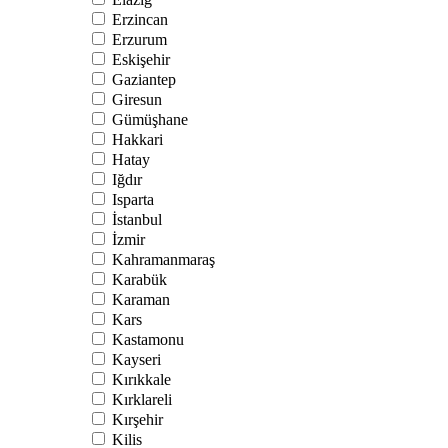
Erzincan
Erzurum
Eskişehir
Gaziantep
Giresun
Gümüşhane
Hakkari
Hatay
Iğdır
Isparta
İstanbul
İzmir
Kahramanmaraş
Karabük
Karaman
Kars
Kastamonu
Kayseri
Kırıkkale
Kırklareli
Kırşehir
Kilis