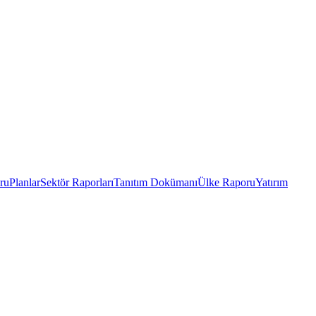
ru
Planlar
Sektör Raporları
Tanıtım Dokümanı
Ülke Raporu
Yatırım