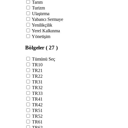
Tarım
Turizm
Ulaştırma
Yabancı Sermaye
Yenilikçilik
Yerel Kalkınma
Yönetişim
Bölgeler
( 27 )
Tümünü Seç
TR10
TR21
TR22
TR31
TR32
TR33
TR41
TR42
TR51
TR52
TR61
TR62