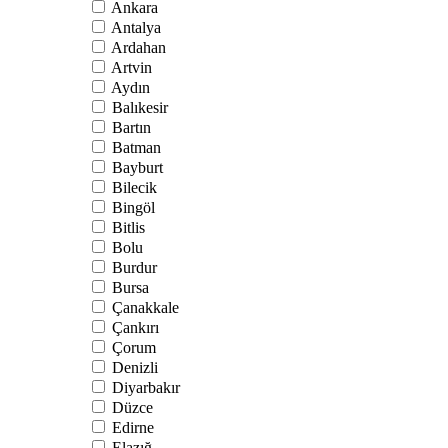
Ankara
Antalya
Ardahan
Artvin
Aydın
Balıkesir
Bartın
Batman
Bayburt
Bilecik
Bingöl
Bitlis
Bolu
Burdur
Bursa
Çanakkale
Çankırı
Çorum
Denizli
Diyarbakır
Düzce
Edirne
Elazığ