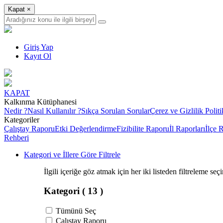
Kapat
×
Giriş Yap
Kayıt Ol
KAPAT
Kalkınma Kütüphanesi
Nedir ?
Nasıl Kullanılır ?
Sıkça Sorulan Sorular
Çerez ve Gizlilik Politi
Kategoriler
Çalıştay Raporu
Etki Değerlendirme
Fizibilite Raporu
İl Raporları
İlçe 
Rehberi
Kategori ve İllere Göre Filtrele
İlgili içeriğe göz atmak için her iki listeden filtreleme seç
Kategori
( 13 )
Tümünü Seç
Çalıştay Raporu