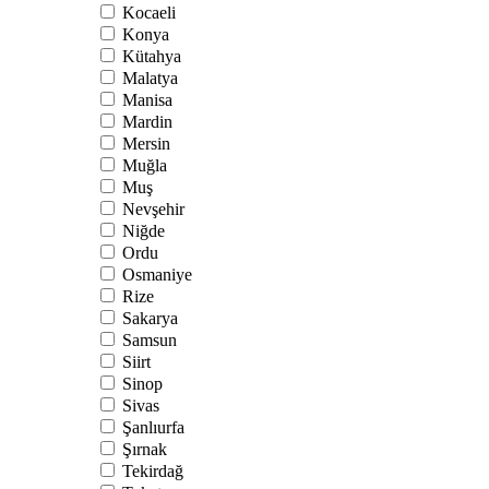
Kocaeli
Konya
Kütahya
Malatya
Manisa
Mardin
Mersin
Muğla
Muş
Nevşehir
Niğde
Ordu
Osmaniye
Rize
Sakarya
Samsun
Siirt
Sinop
Sivas
Şanlıurfa
Şırnak
Tekirdağ