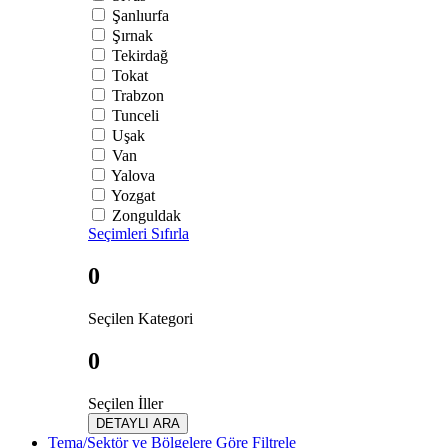
Şanlıurfa
Şırnak
Tekirdağ
Tokat
Trabzon
Tunceli
Uşak
Van
Yalova
Yozgat
Zonguldak
Seçimleri Sıfırla
0
Seçilen Kategori
0
Seçilen İller
DETAYLI ARA
Tema/Sektör ve Bölgelere Göre Filtrele