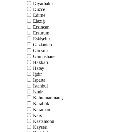
Diyarbakır
Düzce
Edirne
Elazığ
Erzincan
Erzurum
Eskişehir
Gaziantep
Giresun
Gümüşhane
Hakkari
Hatay
Iğdır
Isparta
İstanbul
İzmir
Kahramanmaraş
Karabük
Karaman
Kars
Kastamonu
Kayseri