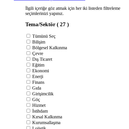
İlgili içeriğe göz atmak için her iki listeden filtreleme
seçimlerinizi yapınız.
Tema/Sektör
( 27 )
Tümünü Seç
Bilişim
Bölgesel Kalkınma
Çevre
Dış Ticaret
Eğitim
Ekonomi
Enerji
Finans
Gıda
Girişimcilik
Göç
Hizmet
İstihdam
Kırsal Kalkınma
Kurumsallaşma
Lojistik