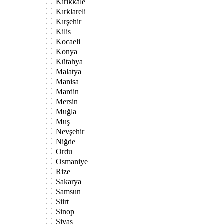
Kırıkkale
Kırklareli
Kırşehir
Kilis
Kocaeli
Konya
Kütahya
Malatya
Manisa
Mardin
Mersin
Muğla
Muş
Nevşehir
Niğde
Ordu
Osmaniye
Rize
Sakarya
Samsun
Siirt
Sinop
Sivas