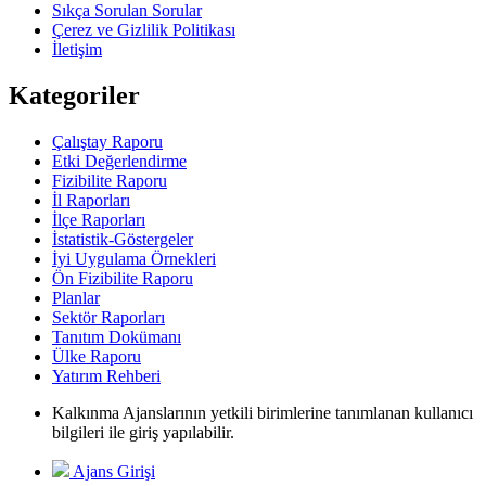
Sıkça Sorulan Sorular
Çerez ve Gizlilik Politikası
İletişim
Kategoriler
Çalıştay Raporu
Etki Değerlendirme
Fizibilite Raporu
İl Raporları
İlçe Raporları
İstatistik-Göstergeler
İyi Uygulama Örnekleri
Ön Fizibilite Raporu
Planlar
Sektör Raporları
Tanıtım Dokümanı
Ülke Raporu
Yatırım Rehberi
Kalkınma Ajanslarının yetkili birimlerine tanımlanan kullanıcı
bilgileri ile giriş yapılabilir.
Ajans Girişi