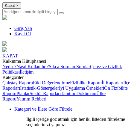
Kapat
×
Giriş Yap
Kayıt Ol
KAPAT
Kalkınma Kütüphanesi
Nedir ?
Nasıl Kullanılır ?
Sıkça Sorulan Sorular
Çerez ve Gizlilik
Politikası
İletişim
Kategoriler
Çalıştay Raporu
Etki Değerlendirme
Fizibilite Raporu
İl Raporları
İlçe
Raporları
İstatistik-Göstergeler
İyi Uygulama Örnekleri
Ön Fizibilite
Raporu
Planlar
Sektör Raporları
Tanıtım Dokümanı
Ülke
Raporu
Yatırım Rehberi
Kategori ve İllere Göre Filtrele
İlgili içeriğe göz atmak için her iki listeden filtreleme
seçimlerinizi yapınız.