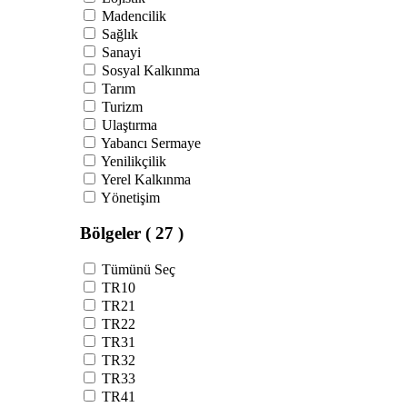
Madencilik
Sağlık
Sanayi
Sosyal Kalkınma
Tarım
Turizm
Ulaştırma
Yabancı Sermaye
Yenilikçilik
Yerel Kalkınma
Yönetişim
Bölgeler
( 27 )
Tümünü Seç
TR10
TR21
TR22
TR31
TR32
TR33
TR41