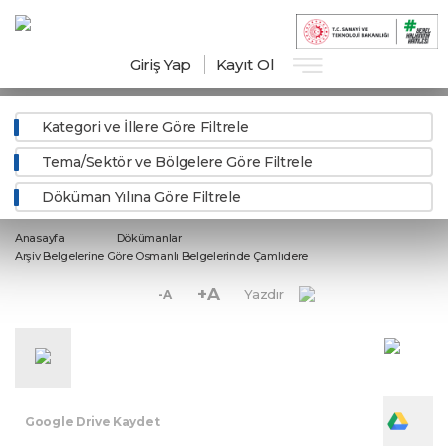
Giriş Yap
Kayıt Ol
Kategori ve İllere Göre Filtrele
Tema/Sektör ve Bölgelere Göre Filtrele
Döküman Yılına Göre Filtrele
Anasayfa
Dökümanlar
Arşiv Belgelerine Göre Osmanlı Belgelerinde Çamlıdere
+A
Yazdır
-A
Google Drive Kaydet