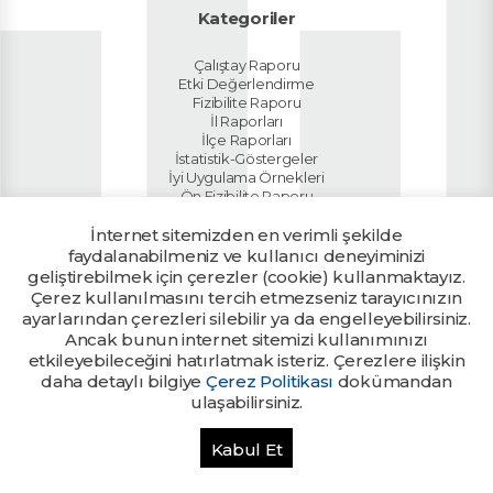
Kategoriler
Çalıştay Raporu
Etki Değerlendirme
Fizibilite Raporu
İl Raporları
İlçe Raporları
İstatistik-Göstergeler
İyi Uygulama Örnekleri
Ön Fizibilite Raporu
Planlar
İnternet sitemizden en verimli şekilde
Sektör Raporları
Tanıtım Dokümanı
faydalanabilmeniz ve kullanıcı deneyiminizi
Ülke Raporu
geliştirebilmek için çerezler (cookie) kullanmaktayız.
Yatırım Rehberi
Çerez kullanılmasını tercih etmezseniz tarayıcınızın
ayarlarından çerezleri silebilir ya da engelleyebilirsiniz.
Ancak bunun internet sitemizi kullanımınızı
Kalkınma Ajanslarının yetkili
Ajans Girişi
birimlerine tanımlanan kullanıcı
etkileyebileceğini hatırlatmak isteriz. Çerezlere ilişkin
bilgileri ile giriş yapılabilir.
daha detaylı bilgiye
Çerez Politikası
dokümandan
ulaşabilirsiniz.
Bu sitede yayınlanan her türlü bilgi ve belge T.C. Sanayi ve Teknoloji
Kabul Et
Bakanlığı tarafından muhafaza edilmektedir. Tüm hakları saklıdır. © 2026