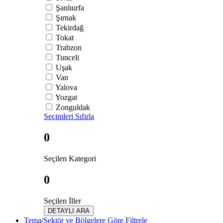
Şanlıurfa
Şırnak
Tekirdağ
Tokat
Trabzon
Tunceli
Uşak
Van
Yalova
Yozgat
Zonguldak
Seçimleri Sıfırla
0
Seçilen Kategori
0
Seçilen İller
DETAYLI ARA
Tema/Sektör ve Bölgelere Göre Filtrele