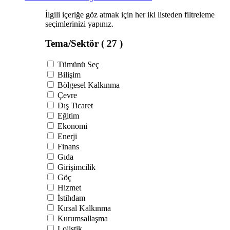
İlgili içeriğe göz atmak için her iki listeden filtreleme
seçimlerinizi yapınız.
Tema/Sektör
( 27 )
Tümünü Seç
Bilişim
Bölgesel Kalkınma
Çevre
Dış Ticaret
Eğitim
Ekonomi
Enerji
Finans
Gıda
Girişimcilik
Göç
Hizmet
İstihdam
Kırsal Kalkınma
Kurumsallaşma
Lojistik