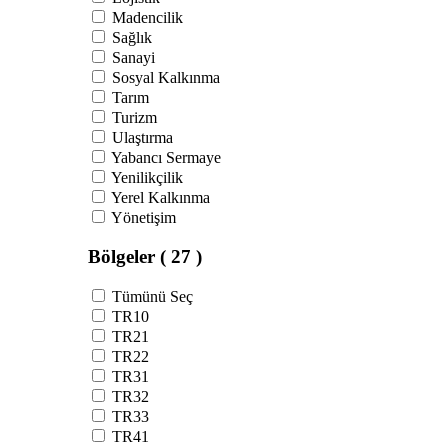
Madencilik
Sağlık
Sanayi
Sosyal Kalkınma
Tarım
Turizm
Ulaştırma
Yabancı Sermaye
Yenilikçilik
Yerel Kalkınma
Yönetişim
Bölgeler
( 27 )
Tümünü Seç
TR10
TR21
TR22
TR31
TR32
TR33
TR41