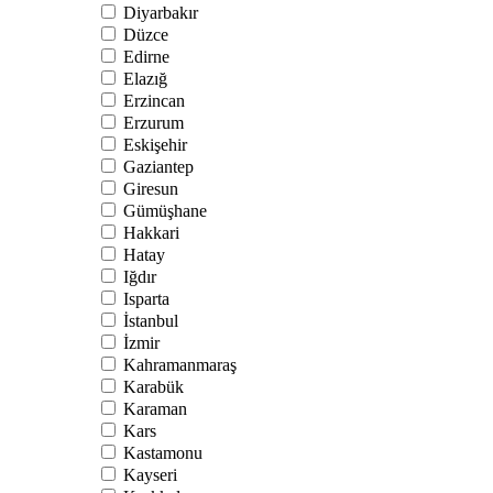
Diyarbakır
Düzce
Edirne
Elazığ
Erzincan
Erzurum
Eskişehir
Gaziantep
Giresun
Gümüşhane
Hakkari
Hatay
Iğdır
Isparta
İstanbul
İzmir
Kahramanmaraş
Karabük
Karaman
Kars
Kastamonu
Kayseri