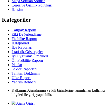
Sıkça Sorulan Sorular
Çerez ve Gizlilik Politikası
İletişim
Kategoriler
Çalıştay Raporu
Etki Değerlendirme
Fizibilite Raporu
İl Raporları
İlçe Raporları
İstatistik-Göstergeler
İyi Uygulama Örnekleri
Ön Fizibilite Raporu
Planlar
Sektör Raporları
Tanıtım Dokümanı
Ülke Raporu
Yatırım Rehberi
Kalkınma Ajanslarının yetkili birimlerine tanımlanan kullanıcı
bilgileri ile giriş yapılabilir.
Ajans Girişi