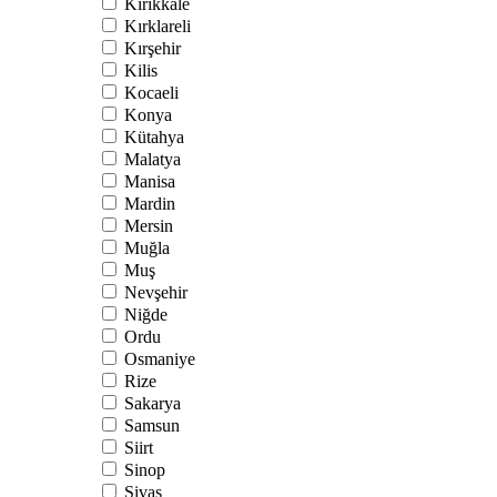
Kırıkkale
Kırklareli
Kırşehir
Kilis
Kocaeli
Konya
Kütahya
Malatya
Manisa
Mardin
Mersin
Muğla
Muş
Nevşehir
Niğde
Ordu
Osmaniye
Rize
Sakarya
Samsun
Siirt
Sinop
Sivas