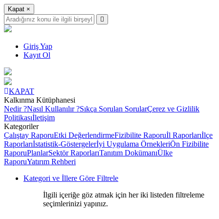
Kapat
×
Giriş Yap
Kayıt Ol
KAPAT
Kalkınma Kütüphanesi
Nedir ?
Nasıl Kullanılır ?
Sıkça Sorulan Sorular
Çerez ve Gizlilik
Politikası
İletişim
Kategoriler
Çalıştay Raporu
Etki Değerlendirme
Fizibilite Raporu
İl Raporları
İlçe
Raporları
İstatistik-Göstergeler
İyi Uygulama Örnekleri
Ön Fizibilite
Raporu
Planlar
Sektör Raporları
Tanıtım Dokümanı
Ülke
Raporu
Yatırım Rehberi
Kategori ve İllere Göre Filtrele
İlgili içeriğe göz atmak için her iki listeden filtreleme
seçimlerinizi yapınız.