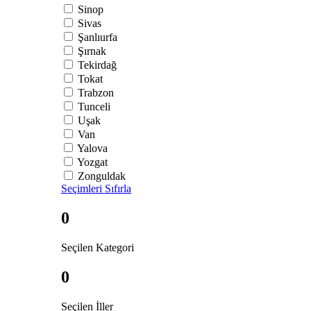
Sinop
Sivas
Şanlıurfa
Şırnak
Tekirdağ
Tokat
Trabzon
Tunceli
Uşak
Van
Yalova
Yozgat
Zonguldak
Seçimleri Sıfırla
0
Seçilen Kategori
0
Seçilen İller