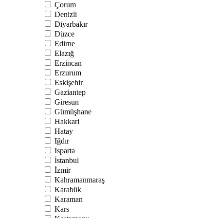
Çorum
Denizli
Diyarbakır
Düzce
Edirne
Elazığ
Erzincan
Erzurum
Eskişehir
Gaziantep
Giresun
Gümüşhane
Hakkari
Hatay
Iğdır
Isparta
İstanbul
İzmir
Kahramanmaraş
Karabük
Karaman
Kars