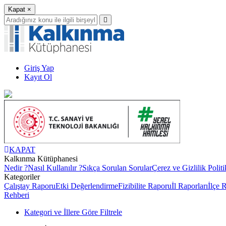
Kapat
×
Giriş Yap
Kayıt Ol
KAPAT
Kalkınma Kütüphanesi
Nedir ?
Nasıl Kullanılır ?
Sıkça Sorulan Sorular
Çerez ve Gizlilik Politi
Kategoriler
Çalıştay Raporu
Etki Değerlendirme
Fizibilite Raporu
İl Raporları
İlçe 
Rehberi
Kategori ve İllere Göre Filtrele