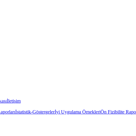
kası
İletişim
Raporları
İstatistik-Göstergeler
İyi Uygulama Örnekleri
Ön Fizibilite Rapo