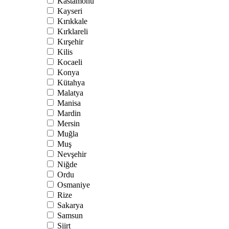
Kastamonu
Kayseri
Kırıkkale
Kırklareli
Kırşehir
Kilis
Kocaeli
Konya
Kütahya
Malatya
Manisa
Mardin
Mersin
Muğla
Muş
Nevşehir
Niğde
Ordu
Osmaniye
Rize
Sakarya
Samsun
Siirt