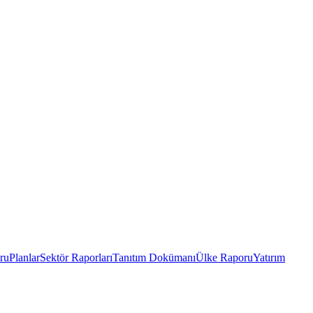
ru
Planlar
Sektör Raporları
Tanıtım Dokümanı
Ülke Raporu
Yatırım