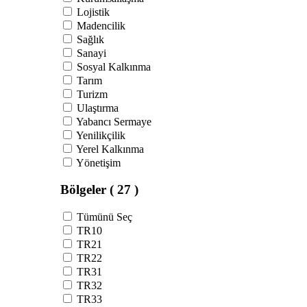
Lojistik
Madencilik
Sağlık
Sanayi
Sosyal Kalkınma
Tarım
Turizm
Ulaştırma
Yabancı Sermaye
Yenilikçilik
Yerel Kalkınma
Yönetişim
Bölgeler
( 27 )
Tümünü Seç
TR10
TR21
TR22
TR31
TR32
TR33