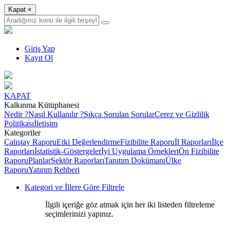
Kapat
×
Giriş Yap
Kayıt Ol
KAPAT
Kalkınma Kütüphanesi
Nedir ?
Nasıl Kullanılır ?
Sıkça Sorulan Sorular
Çerez ve Gizlilik
Politikası
İletişim
Kategoriler
Çalıştay Raporu
Etki Değerlendirme
Fizibilite Raporu
İl Raporları
İlçe
Raporları
İstatistik-Göstergeler
İyi Uygulama Örnekleri
Ön Fizibilite
Raporu
Planlar
Sektör Raporları
Tanıtım Dokümanı
Ülke
Raporu
Yatırım Rehberi
Kategori ve İllere Göre Filtrele
İlgili içeriğe göz atmak için her iki listeden filtreleme
seçimlerinizi yapınız.