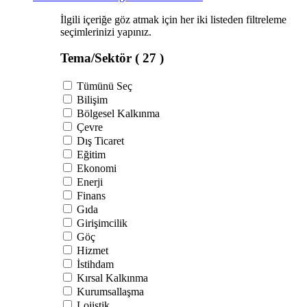
İlgili içeriğe göz atmak için her iki listeden filtreleme
seçimlerinizi yapınız.
Tema/Sektör
( 27 )
Tümünü Seç
Bilişim
Bölgesel Kalkınma
Çevre
Dış Ticaret
Eğitim
Ekonomi
Enerji
Finans
Gıda
Girişimcilik
Göç
Hizmet
İstihdam
Kırsal Kalkınma
Kurumsallaşma
Lojistik