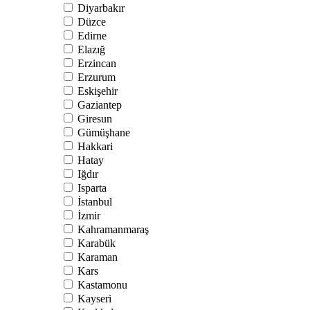
Diyarbakır
Düzce
Edirne
Elazığ
Erzincan
Erzurum
Eskişehir
Gaziantep
Giresun
Gümüşhane
Hakkari
Hatay
Iğdır
Isparta
İstanbul
İzmir
Kahramanmaraş
Karabük
Karaman
Kars
Kastamonu
Kayseri