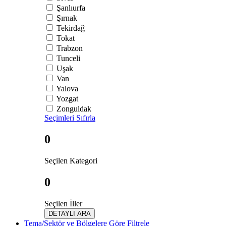
Şanlıurfa
Şırnak
Tekirdağ
Tokat
Trabzon
Tunceli
Uşak
Van
Yalova
Yozgat
Zonguldak
Seçimleri Sıfırla
0
Seçilen Kategori
0
Seçilen İller
DETAYLI ARA
Tema/Sektör ve Bölgelere Göre Filtrele