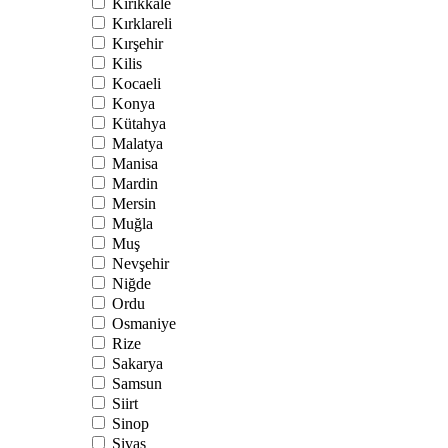
Kırıkkale
Kırklareli
Kırşehir
Kilis
Kocaeli
Konya
Kütahya
Malatya
Manisa
Mardin
Mersin
Muğla
Muş
Nevşehir
Niğde
Ordu
Osmaniye
Rize
Sakarya
Samsun
Siirt
Sinop
Sivas