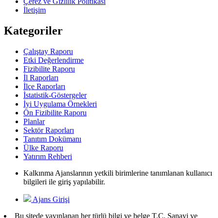
Çerez ve Gizlilik Politikası
İletişim
Kategoriler
Çalıştay Raporu
Etki Değerlendirme
Fizibilite Raporu
İl Raporları
İlçe Raporları
İstatistik-Göstergeler
İyi Uygulama Örnekleri
Ön Fizibilite Raporu
Planlar
Sektör Raporları
Tanıtım Dokümanı
Ülke Raporu
Yatırım Rehberi
Kalkınma Ajanslarının yetkili birimlerine tanımlanan kullanıcı
bilgileri ile giriş yapılabilir.
Ajans Girişi
Bu sitede yayınlanan her türlü bilgi ve belge T.C. Sanayi ve