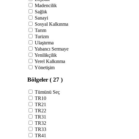
Madencilik
Sağlık
Sanayi
Sosyal Kalkınma
Tarım
Turizm
Ulaştırma
Yabancı Sermaye
Yenilikçilik
Yerel Kalkınma
Yönetişim
Bölgeler
( 27 )
Tümünü Seç
TR10
TR21
TR22
TR31
TR32
TR33
TR41