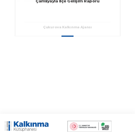
Çamlıyayla İlçe Gelişim Raporu
Çukurova Kalkınma Ajansı