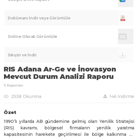
Dokümanı İndir veya Görüntüle
Online Olarak Görüntüle
Sıkıştır ve İndir
RIS Adana Ar-Ge ve İnovasyon
Mevcut Durum Analizi Raporu
İl Raporları
2538 Okunma
146 İndirme
Özet
1990’lı yıllarda AB gündemine gelmiş olan Yenilik Stratejisi
(RIS) kavramı, bölgesel firmaların yenilik yaratma
kapasitesinin harekete geçirilmesi ile bölge kalkınma ve