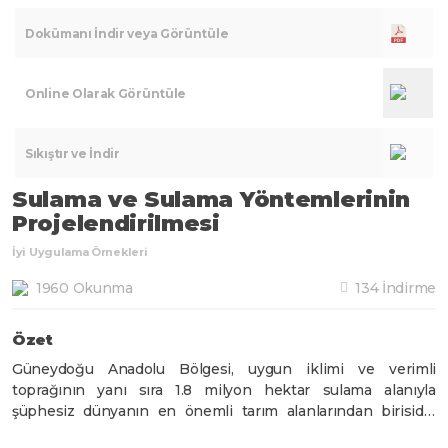
Dokümanı İndir veya Görüntüle
Online Olarak Görüntüle
Sıkıştır ve İndir
Sulama ve Sulama Yöntemlerinin
Projelendirilmesi
İyi Uygulama Örnekleri
1960 Okunma
134 İndirme
Özet
Güneydoğu Anadolu Bölgesi, uygun iklimi ve verimli
toprağının yanı sıra 1.8 milyon hektar sulama alanıyla
şüphesiz dünyanın en önemli tarım alanlarından birisidir.
GAP İdaresi Başkanlığı tarafından uygulamaya konulan GAP