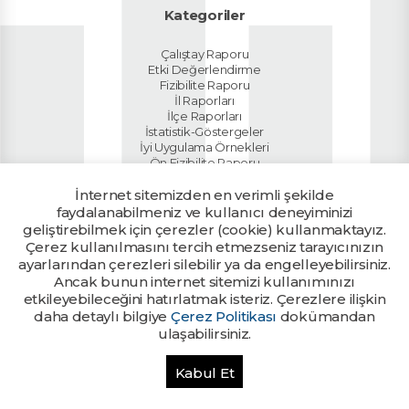
Kategoriler
Çalıştay Raporu
Etki Değerlendirme
Fizibilite Raporu
İl Raporları
İlçe Raporları
İstatistik-Göstergeler
İyi Uygulama Örnekleri
Ön Fizibilite Raporu
Planlar
İnternet sitemizden en verimli şekilde
Sektör Raporları
Tanıtım Dokümanı
faydalanabilmeniz ve kullanıcı deneyiminizi
Ülke Raporu
geliştirebilmek için çerezler (cookie) kullanmaktayız.
Yatırım Rehberi
Çerez kullanılmasını tercih etmezseniz tarayıcınızın
ayarlarından çerezleri silebilir ya da engelleyebilirsiniz.
Ancak bunun internet sitemizi kullanımınızı
Kalkınma Ajanslarının yetkili
Ajans Girişi
birimlerine tanımlanan kullanıcı
etkileyebileceğini hatırlatmak isteriz. Çerezlere ilişkin
bilgileri ile giriş yapılabilir.
daha detaylı bilgiye
Çerez Politikası
dokümandan
ulaşabilirsiniz.
Bu sitede yayınlanan her türlü bilgi ve belge T.C. Sanayi ve Teknoloji
Kabul Et
Bakanlığı tarafından muhafaza edilmektedir. Tüm hakları saklıdır. © 2026