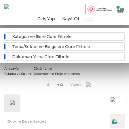
Giriş Yap
Kayıt Ol
Kategori ve İllere Göre Filtrele
Tema/Sektör ve Bölgelere Göre Filtrele
Döküman Yılına Göre Filtrele
Anasayfa
Dökümanlar
Sulama ve Sulama Yöntemlerinin Projelendirilmesi
+A
Yazdır
-A
Google Drive Kaydet