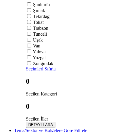
Şanlıurfa
Şırnak
Tekirdağ
Tokat
Trabzon
Tunceli
Uşak
Van
Yalova
Yozgat
Zonguldak
Seçimleri Sıfırla
0
Seçilen Kategori
0
Seçilen İller
DETAYLI ARA
Tema/Sektör ve Bölgelere Göre Filtrele