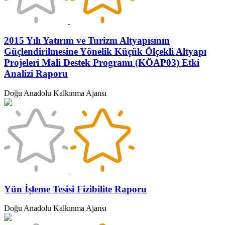
2015 Yılı Yatırım ve Turizm Altyapısının
Güçlendirilmesine Yönelik Küçük Ölçekli Altyapı
Projeleri Mali Destek Programı (KÖAP03) Etki
Analizi Raporu
Doğu Anadolu Kalkınma Ajansı
Yün İşleme Tesisi Fizibilite Raporu
Doğu Anadolu Kalkınma Ajansı