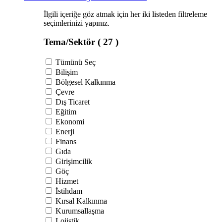
İlgili içeriğe göz atmak için her iki listeden filtreleme
seçimlerinizi yapınız.
Tema/Sektör
( 27 )
Tümünü Seç
Bilişim
Bölgesel Kalkınma
Çevre
Dış Ticaret
Eğitim
Ekonomi
Enerji
Finans
Gıda
Girişimcilik
Göç
Hizmet
İstihdam
Kırsal Kalkınma
Kurumsallaşma
Lojistik