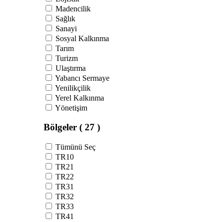
Madencilik
Sağlık
Sanayi
Sosyal Kalkınma
Tarım
Turizm
Ulaştırma
Yabancı Sermaye
Yenilikçilik
Yerel Kalkınma
Yönetişim
Bölgeler
( 27 )
Tümünü Seç
TR10
TR21
TR22
TR31
TR32
TR33
TR41