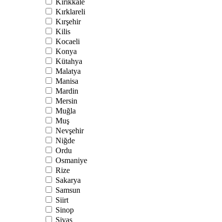
Kırıkkale
Kırklareli
Kırşehir
Kilis
Kocaeli
Konya
Kütahya
Malatya
Manisa
Mardin
Mersin
Muğla
Muş
Nevşehir
Niğde
Ordu
Osmaniye
Rize
Sakarya
Samsun
Siirt
Sinop
Sivas