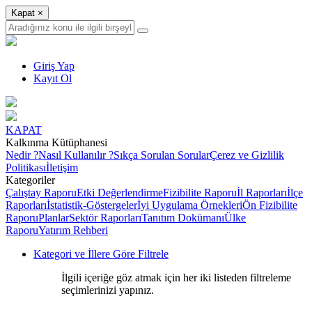
Kapat
×
Giriş Yap
Kayıt Ol
KAPAT
Kalkınma Kütüphanesi
Nedir ?
Nasıl Kullanılır ?
Sıkça Sorulan Sorular
Çerez ve Gizlilik
Politikası
İletişim
Kategoriler
Çalıştay Raporu
Etki Değerlendirme
Fizibilite Raporu
İl Raporları
İlçe
Raporları
İstatistik-Göstergeler
İyi Uygulama Örnekleri
Ön Fizibilite
Raporu
Planlar
Sektör Raporları
Tanıtım Dokümanı
Ülke
Raporu
Yatırım Rehberi
Kategori ve İllere Göre Filtrele
İlgili içeriğe göz atmak için her iki listeden filtreleme
seçimlerinizi yapınız.