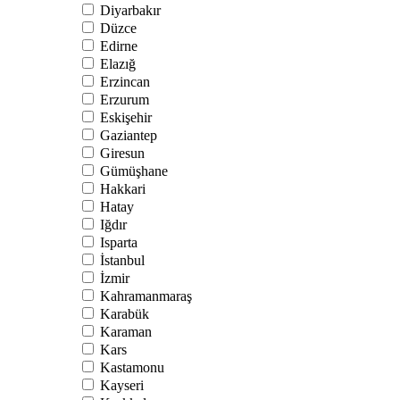
Diyarbakır
Düzce
Edirne
Elazığ
Erzincan
Erzurum
Eskişehir
Gaziantep
Giresun
Gümüşhane
Hakkari
Hatay
Iğdır
Isparta
İstanbul
İzmir
Kahramanmaraş
Karabük
Karaman
Kars
Kastamonu
Kayseri