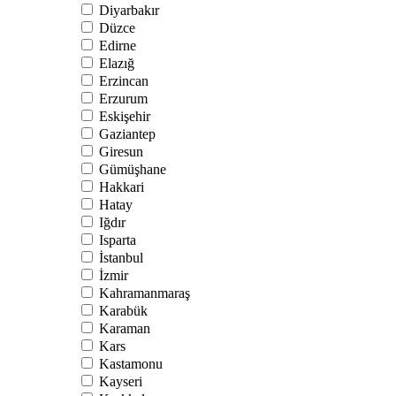
Diyarbakır
Düzce
Edirne
Elazığ
Erzincan
Erzurum
Eskişehir
Gaziantep
Giresun
Gümüşhane
Hakkari
Hatay
Iğdır
Isparta
İstanbul
İzmir
Kahramanmaraş
Karabük
Karaman
Kars
Kastamonu
Kayseri