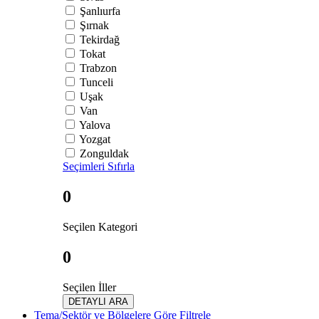
Şanlıurfa
Şırnak
Tekirdağ
Tokat
Trabzon
Tunceli
Uşak
Van
Yalova
Yozgat
Zonguldak
Seçimleri Sıfırla
0
Seçilen Kategori
0
Seçilen İller
DETAYLI ARA
Tema/Sektör ve Bölgelere Göre Filtrele