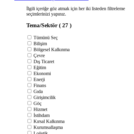
İlgili içeriğe göz atmak için her iki listeden filtreleme
seçimlerinizi yapınız.
Tema/Sektör
( 27 )
Tümünü Seç
Bilişim
Bölgesel Kalkınma
Çevre
Dış Ticaret
Eğitim
Ekonomi
Enerji
Finans
Gıda
Girişimcilik
Göç
Hizmet
İstihdam
Kırsal Kalkınma
Kurumsallaşma
Lojistik