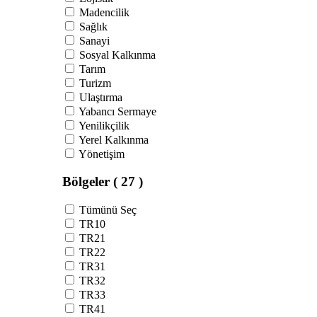
Madencilik
Sağlık
Sanayi
Sosyal Kalkınma
Tarım
Turizm
Ulaştırma
Yabancı Sermaye
Yenilikçilik
Yerel Kalkınma
Yönetişim
Bölgeler
( 27 )
Tümünü Seç
TR10
TR21
TR22
TR31
TR32
TR33
TR41