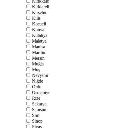
Kırıkkale
Kırklareli
Kırşehir
Kilis
Kocaeli
Konya
Kütahya
Malatya
Manisa
Mardin
Mersin
Muğla
Muş
Nevşehir
Niğde
Ordu
Osmaniye
Rize
Sakarya
Samsun
Siirt
Sinop
Sivas