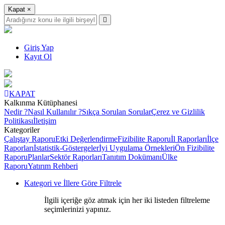
Kapat
×
Giriş Yap
Kayıt Ol
KAPAT
Kalkınma Kütüphanesi
Nedir ?
Nasıl Kullanılır ?
Sıkça Sorulan Sorular
Çerez ve Gizlilik
Politikası
İletişim
Kategoriler
Çalıştay Raporu
Etki Değerlendirme
Fizibilite Raporu
İl Raporları
İlçe
Raporları
İstatistik-Göstergeler
İyi Uygulama Örnekleri
Ön Fizibilite
Raporu
Planlar
Sektör Raporları
Tanıtım Dokümanı
Ülke
Raporu
Yatırım Rehberi
Kategori ve İllere Göre Filtrele
İlgili içeriğe göz atmak için her iki listeden filtreleme
seçimlerinizi yapınız.