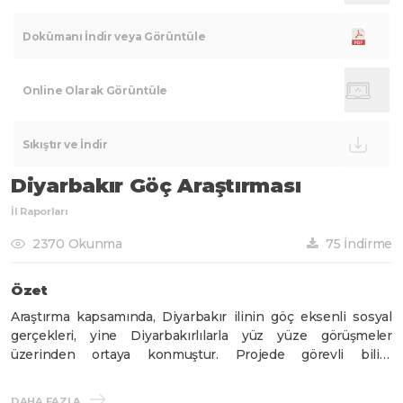
Dokümanı İndir veya Görüntüle
Online Olarak Görüntüle
Sıkıştır ve İndir
Diyarbakır Göç Araştırması
İl Raporları
2370 Okunma
75 İndirme
Özet
Araştırma kapsamında, Diyarbakır ilinin göç eksenli sosyal
gerçekleri, yine Diyarbakırlılarla yüz yüze görüşmeler
üzerinden ortaya konmuştur. Projede görevli bilim
insanları/uzmanlar, farklı meslek alanlarından yetişkin ve
genç gruplarla bir araya gelerek Diyarbakır ilinin göç eksenli
DAHA FAZLA