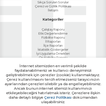
Sıkça Sorulan Sorular
Çerez ve Gizlilik Politikası
İletişim
Kategoriler
Çalıştay Raporu
Etki Değerlendirme
Fizibilite Raporu
İl Raporları
İlçe Raporları
İstatistik-Göstergeler
İyi Uygulama Örnekleri
Ön Fizibilite Raporu
Planlar
İnternet sitemizden en verimli şekilde
Sektör Raporları
Tanıtım Dokümanı
faydalanabilmeniz ve kullanıcı deneyiminizi
Ülke Raporu
geliştirebilmek için çerezler (cookie) kullanmaktayız.
Yatırım Rehberi
Çerez kullanılmasını tercih etmezseniz tarayıcınızın
ayarlarından çerezleri silebilir ya da engelleyebilirsiniz.
Ancak bunun internet sitemizi kullanımınızı
Kalkınma Ajanslarının yetkili
Ajans Girişi
birimlerine tanımlanan kullanıcı
etkileyebileceğini hatırlatmak isteriz. Çerezlere ilişkin
bilgileri ile giriş yapılabilir.
daha detaylı bilgiye
Çerez Politikası
dokümandan
ulaşabilirsiniz.