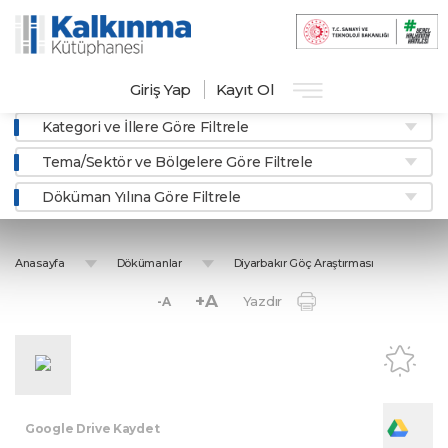
Giriş Yap
Kayıt Ol
Kategori ve İllere Göre Filtrele
Tema/Sektör ve Bölgelere Göre Filtrele
Döküman Yılına Göre Filtrele
Anasayfa
Dökümanlar
Diyarbakır Göç Araştırması
+A
Yazdır
-A
Google Drive Kaydet