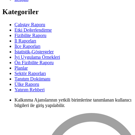
Kategoriler
Çalıştay Raporu
Etki Değerlendirme
Fizibilite Raporu
İl Raporları
İlçe Raporları
İstatistik-Göstergeler
İyi Uygulama Örnekleri
Ön Fizibilite Raporu
Planlar
Sektör Raporları
Tanıtım Dokümanı
Ülke Raporu
Yatırım Rehberi
Kalkınma Ajanslarının yetkili birimlerine tanımlanan kullanıcı
bilgileri ile giriş yapılabilir.