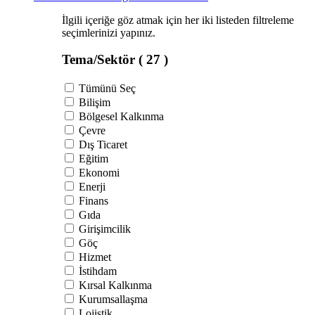
İlgili içeriğe göz atmak için her iki listeden filtreleme
seçimlerinizi yapınız.
Tema/Sektör
( 27 )
Tümünü Seç
Bilişim
Bölgesel Kalkınma
Çevre
Dış Ticaret
Eğitim
Ekonomi
Enerji
Finans
Gıda
Girişimcilik
Göç
Hizmet
İstihdam
Kırsal Kalkınma
Kurumsallaşma
Lojistik