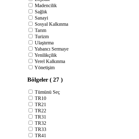
Madencilik
Sağlık
Sanayi
Sosyal Kalkınma
Tarım
Turizm
Ulaştırma
Yabancı Sermaye
Yenilikçilik
Yerel Kalkınma
Yönetişim
Bölgeler
( 27 )
Tümünü Seç
TR10
TR21
TR22
TR31
TR32
TR33
TR41