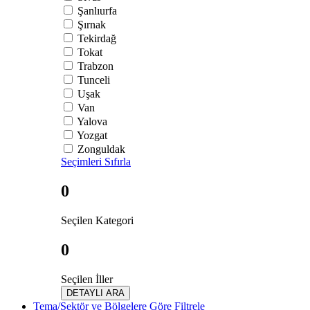
Şanlıurfa
Şırnak
Tekirdağ
Tokat
Trabzon
Tunceli
Uşak
Van
Yalova
Yozgat
Zonguldak
Seçimleri Sıfırla
0
Seçilen Kategori
0
Seçilen İller
DETAYLI ARA
Tema/Sektör ve Bölgelere Göre Filtrele