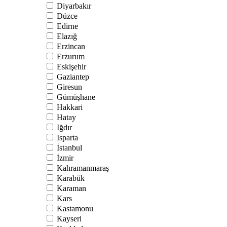
Diyarbakır
Düzce
Edirne
Elazığ
Erzincan
Erzurum
Eskişehir
Gaziantep
Giresun
Gümüşhane
Hakkari
Hatay
Iğdır
Isparta
İstanbul
İzmir
Kahramanmaraş
Karabük
Karaman
Kars
Kastamonu
Kayseri