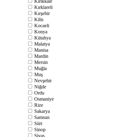
Kırıkkale
Kırklareli
Kırşehir
Kilis
Kocaeli
Konya
Kütahya
Malatya
Manisa
Mardin
Mersin
Muğla
Muş
Nevşehir
Niğde
Ordu
Osmaniye
Rize
Sakarya
Samsun
Siirt
Sinop
Sivas