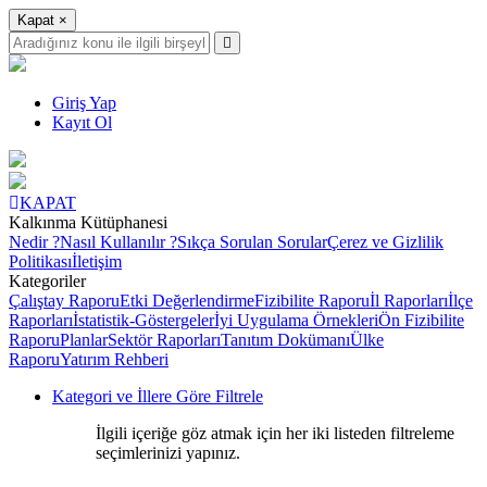
Kapat
×
Giriş Yap
Kayıt Ol
KAPAT
Kalkınma Kütüphanesi
Nedir ?
Nasıl Kullanılır ?
Sıkça Sorulan Sorular
Çerez ve Gizlilik
Politikası
İletişim
Kategoriler
Çalıştay Raporu
Etki Değerlendirme
Fizibilite Raporu
İl Raporları
İlçe
Raporları
İstatistik-Göstergeler
İyi Uygulama Örnekleri
Ön Fizibilite
Raporu
Planlar
Sektör Raporları
Tanıtım Dokümanı
Ülke
Raporu
Yatırım Rehberi
Kategori ve İllere Göre Filtrele
İlgili içeriğe göz atmak için her iki listeden filtreleme
seçimlerinizi yapınız.